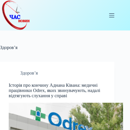
Перейти
до
вмісту
Здоров’я
Здоров’я
Історія про кончину Аднана Ківана: медичні
працівники Odrex, яких звинувачують, надалі
відтягують слухання у справі