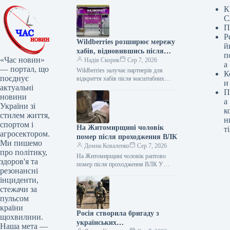
К
С
П
Р
Wildberries розширює мережу
й
хабів, відновившись після
п
«Час новин»
атак на склади
Надія Скорик
Сер 7, 2026
а
— портал, що
Wildberries залучає партнерів для
К
поєднує
відкриття хабів після масштабних
и
актуальні
ударів по складах Російський онлайн-
П
ритейлер Wildberries розпочав
новини
а
тестування нової партнерської
України зі
к
програми з…
стилем життя,
н
спортом і
На Житомирщині чоловік
ті
агросектором.
помер після проходження ВЛК
Ми пишемо
Домна Коваленко
Сер 7, 2026
про політику,
На Житомирщині чоловік раптово
здоров'я та
помер після проходження ВЛК У
резонансні
Коростені на території районного
інциденти,
територіального центру
стежачи за
комплектування та соціальної
підтримки помер…
пульсом
країни
Росія створила бригаду з
щохвилини.
українських
Наша мета —