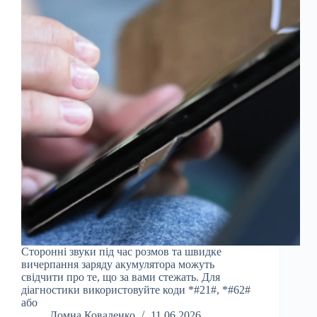
Сторонні звуки під час розмов та швидке
вичерпання заряду акумулятора можуть
свідчити про те, що за вами стежать. Для
діагностики використовуйте коди *#21#, *#62#
або
Домна Коваленко
11.06.2026