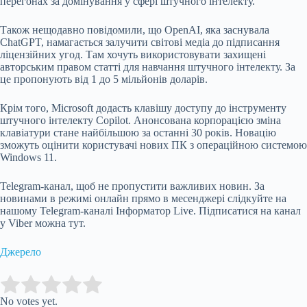
перегонах за домінування у сфері штучного інтелекту.
Також нещодавно повідомили, що OpenAI, яка заснувала
ChatGPT, намагається залучити світові медіа до підписання
ліцензійних угод. Там хочуть використовувати захищені
авторським правом статті
для навчання штучного інтелекту
. За
це пропонують від 1 до 5 мільйонів доларів.
Крім того, Microsoft додасть
клавішу доступу до інструменту
штучного інтелекту
Copilot. Анонсована корпорацією зміна
клавіатури стане найбільшою за останні 30 років. Новацію
зможуть оцінити користувачі нових ПК з операційною системою
Windows 11.
Telegram-канал
, щоб не пропустити важливих новин. За
новинами в режимі онлайн прямо в месенджері слідкуйте на
нашому Telegram-каналі
Інформатор Live
. Підписатися на канал
у Viber можна
тут
.
Джерело
Submit Rating
Rate this item:
No votes yet.