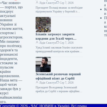
п
«Час новин»
питаннях історії
Лідія Свистун
Сер 7, 2026
а
— портал, що
Президент Польщі вважає за необхідне
К
поєднує
підтримувати Україну у боротьбі з
и
актуальні
російською агресією, тому що успіх
П
України – у стратегічних інтересах…
новини
а
України зі
к
стилем життя,
н
спортом і
Іспанія загрожує закрити
ті
агросектором.
кордони для Італії через
Ми пишемо
міграційний тиск
Лідія Свистун
Сер 7, 2026
про політику,
Уряд Іспанії закликав Італію скасувати
здоров'я та
прикордонний контроль між країнами
резонансні
та попередив про можливі
інциденти,
“пропорційні заходи” для захисту
стежачи за
інтересів іспанських громадян.…
пульсом
країни
Зеленський розпочав перший
щохвилини.
офіційний візит до Сербії
Наша мета —
Лідія Свистун
Сер 7, 2026
щоб читач
Президент Володимир Зеленський
завжди був у
прибув до Сербії з першим офіційним
курсі
візитом за час свого президентства. 7 і
найважливіш
8 серпня заплановані переговори…
ого.
Copyright © 2026 - ЧАС НОВИН в Україні. Всі права