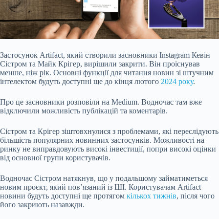
Застосунок Artifact, який створили засновники Instagram Кевін
Сістром та Майк Крігер,
вирішили закрити
. Він проіснував
менше, ніж рік. Основні функції для читання новин зі штучним
інтелектом будуть доступні ще до кінця лютого
2024 року
.
Про це засновники розповіли на Medium. Водночас там вже
відключили можливість публікацій та коментарів
.
Сістром та Крігер зіштовхнулися з проблемами, які переслідують
більшість популярних новинних застосунків. Можливості на
ринку не виправдовують високі інвестиції, попри високі оцінки
від основної групи користувачів.
Водночас Сістром натякнув, що у подальшому займатиметься
новим проєкт, який пов’язаний із ШІ. Користувачам Artifact
новини будуть доступні ще протягом
кількох тижнів
, після чого
його закриють назавжди.