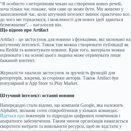
“Я особисто з нетерпінням чекаю на створення нових речей,
хоча тільки час покаже, чим саме це може бути. Ми живемо у
захоплюючий час, коли штучний інтелект змінює практично все,
до чого ми торкаємося, і можливості для нових ідей здаються
безмежними”, – наголосив він.
Що відомо про Artifact
Artifact – це застосунок для новини з функціями, які засновані на
штучному інтелекті. Також там можна створювати публікації як
на Reddit та коментувати новини. Крім того, матеріали можна
оцінювати і на основі цього людина може отримувати лише
бажаний контент.
Журналісти хвалили застосунок за зручність функцій для
репортерів, зокрема, за сторінки авторів. Також Artifact був
популярний в App Store та Play Market.
Штучний інтелект: останні новини
Напередодні стало відомо, що компанія Google, яка належить
Alphabet,
звільняє сотні співробітників
у кількох командах.
Йдеться про
інженерів та підрозділи цифрових помічників і
апаратного забезпечення. Таким чином організація намагається
скоротити витрати та вивільнити ресурси, щоб не відстати у