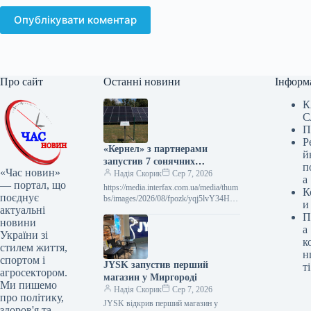
Опублікувати коментар
Про сайт
Останні новини
Інформ
К
С
П
Р
«Кернел» з партнерами
й
запустив 7 сонячних
п
«Час новин»
електростанцій на 345 кВт у
Надія Скорик
Сер 7, 2026
а
— портал, що
прифронтових громадах
https://media.interfax.com.ua/media/thum
К
поєднує
bs/images/2026/08/fpozk/yqj5lvY34Hne.
и
актуальні
jpg“Кернел” з міжнародними
П
партнерами розгортає СЕС у
новини
а
прифронтових громадах: перші 7
України зі
к
стилем життя,
н
спортом і
JYSK запустив перший
ті
агросектором.
магазин у Миргороді
Ми пишемо
Надія Скорик
Сер 7, 2026
про політику,
JYSK відкрив перший магазин у
здоров'я та