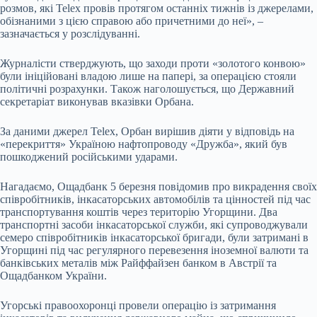
розмов, які Telex провів протягом останніх тижнів із джерелами,
обізнаними з цією справою або причетними до неї», –
зазначається у розслідуванні.
Журналісти стверджують, що заходи проти «золотого конвою»
були ініційовані владою лише на папері, за операцією стояли
політичні розрахунки. Також наголошується, що Державний
секретаріат виконував вказівки Орбана.
За даними джерел Telex, Орбан вирішив діяти у відповідь на
«перекриття» Україною нафтопроводу «Дружба», який був
пошкоджений російськими ударами.
Нагадаємо, Ощадбанк 5 березня повідомив про викрадення своїх
співробітників, інкасаторських автомобілів та цінностей під час
транспортування коштів через територію Угорщини. Два
транспортні засоби інкасаторської служби, які супроводжували
семеро співробітників інкасаторської бригади, були затримані в
Угорщині під час регулярного перевезення іноземної валюти та
банківських металів між Райффайзен банком в Австрії та
Ощадбанком України.
Угорські правоохоронці провели операцію із затримання