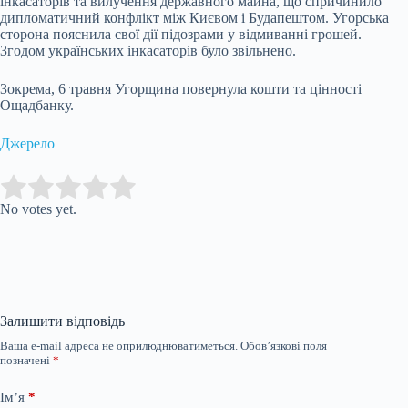
інкасаторів та вилучення державного майна, що спричинило
дипломатичний конфлікт між Києвом і Будапештом. Угорська
сторона пояснила свої дії підозрами у відмиванні грошей.
Згодом українських інкасаторів було звільнено.
Зокрема, 6 травня Угорщина повернула кошти та цінності
Ощадбанку.
Джерело
Submit Rating
Rate this item:
No votes yet.
Залишити відповідь
Ваша e-mail адреса не оприлюднюватиметься.
Обов’язкові поля
позначені
*
Ім’я
*