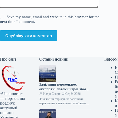
Save my name, email and website in this browser for the
next time I comment.
Опублікувати коментар
Про сайт
Останні новини
Інформ
К
С
П
Р
Залізниця перехоплює
й
експортні потоки через збої в
п
«Час новин»
морській логістиці
Надія Скорик
Сер 9, 2026
а
— портал, що
Збільшення тарифів на залізничні
К
поєднує
перевезення є нагальною проблемою
и
актуальні
для вітчизняного агробізнесу. В
П
умовах невизначеності морських
новини
а
шляхів, залізниця залишається
України зі