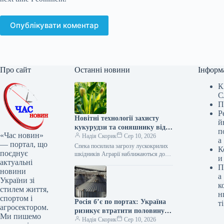
Опублікувати коментар
Про сайт
Останні новини
Інформ
К
С
П
Р
Новітні технології захисту
й
кукурудзи та соняшнику від
п
«Час новин»
лускокрилих шкідників
Надія Скорик
Сер 10, 2026
а
— портал, що
Спека посилила загрозу лускокрилих
К
поєднує
шкідників Аграрії наближаються до
и
актуальні
завершення збирання озимого ріпаку
П
та зернових колосових, проте боротьба
новини
а
за майбутній урожай
України зі
к
стилем життя,
н
спортом і
Росія б’є по портах: Україна
ті
агросектором.
ризикує втратити половину
Ми пишемо
агроекспорту
Надія Скорик
Сер 10, 2026