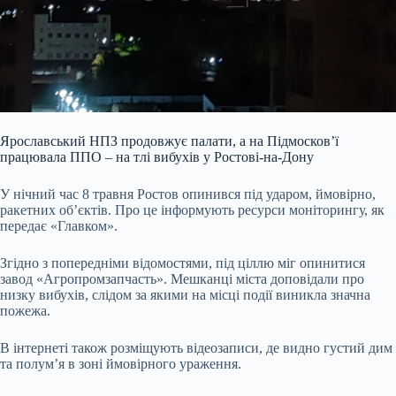
Ярославський НПЗ продовжує палати, а на Підмосков’ї
працювала ППО – на тлі вибухів у Ростові-на-Дону
У нічний час 8 травня Ростов опинився під ударом, ймовірно,
ракетних об’єктів. Про це інформують ресурси моніторингу, як
передає «Главком».
Згідно з попередніми відомостями, під ціллю міг опинитися
завод «Агропромзапчасть». Мешканці міста доповідали про
низку вибухів, слідом за якими на місці події виникла значна
пожежа.
В інтернеті також розміщують відеозаписи, де видно густий дим
та полум’я в зоні ймовірного ураження.