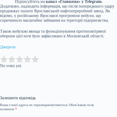
Підписуйтесь на
канал «Главкома» у Telegram.
Додатково, надходить інформація, що після попереднього удару
продовжує палати Ярославський нафтопереробний завод. Як
відомо, у російському Ярославлі прогриміли вибухи, що
спричинило масштабне займання на території підприємства.
Також вибухові явища та функціонування протиповітряної
оборони цієї ночі було зафіксовано в Московській області.
Джерело
Submit Rating
Rate this item:
No votes yet.
Залишити відповідь
Ваша e-mail адреса не оприлюднюватиметься.
Обов’язкові поля
позначені
*