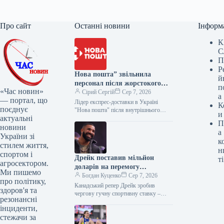
Про сайт
Останні новини
Інформ
К
С
П
Р
Нова пошта” звільнила
й
персонал після жорстокого
п
«Час новин»
поводження з твариною
Сірий Сергій
Сер 7, 2026
а
— портал, що
Лідер експрес-доставки в Україні
К
поєднує
"Нова пошта" після внутрішнього
и
актуальні
розслідування інциденту з жорстоким
П
поводженням із безпритульною
новини
а
собакою, відео якого
України зі
к
стилем життя,
н
спортом і
Дрейк поставив мільйон
ті
агросектором.
доларів на перемогу
Ми пишемо
Аргентини на ЧС-2026
Богдан Куценко
Сер 7, 2026
про політику,
Канадський репер Дрейк зробив
здоров'я та
чергову гучну спортивну ставку –
резонансні
поставив 1,5 мільйона доларів на
інциденти,
перемогу збірної Аргентини над
стежачи за
Іспанією у…