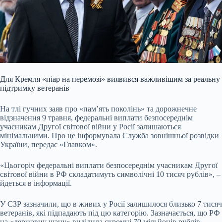
Для Кремля «піар на перемозі» виявився важливішим за реальну
підтримку ветеранів
На тлі гучних заяв про «пам’ять поколінь» та дорожнечне
відзначення 9 травня, федеральні виплати безпосереднім
учасникам Другої світової війни у Росії залишаються
мінімальними. Про це інформувала Служба зовнішньої розвідки
України, передає «Главком».
«Цьогоріч федеральні виплати безпосереднім учасникам Другої
світової війни в РФ складатимуть символічні 10 тисяч рублів», –
йдеться в інформації.
У СЗР зазначили, що в живих у Росії залишилося близько 7 тисяч
ветеранів, які підпадають під цю категорію. Зазначається, що РФ
на «державну шану» виділила скромні 70 мільйонів рублів.