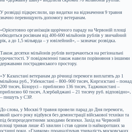
У розвідці підкреслили, що видатки на відзначення 9 травня
значно перевищують допомогу ветеранам.
«Орієнтовно організація щорічного параду на Червоній площі
обходиться росіянам від 400-600 мільйонів рублів у звичайний
рік, а до 1,5 мільярда – у ювілейний», – зазначає розвідка.
Також десятки мільйонів рублів витрачаються на регіональні
урочистості. У повідомленні також навели порівняння з іншими
державами пострадянського простору.
«У Казахстані ветеранам до річниці перемоги виплатять до 1
мільйона руб., Узбекистані – 800–900 тисяч, Киргизстані – понад
200 тисяч, Білорусі – приблизно 136 тисяч, Таджикистані –
приблизно 60 тисяч, Азербайджані – 21 тисячу руб. відповідно»,
– пишуть у СЗР.
До слова, у Москві 9 травня провели парад до Дня перемоги,
який цього року відбувся без демонстрації військової техніки та
під безпрецедентними заходами безпеки. Захід на Червоній
площі тривав лише 45 хвилин і став одним із найкоротших за
останні роки. «Главком» проаналізував тривалість московських