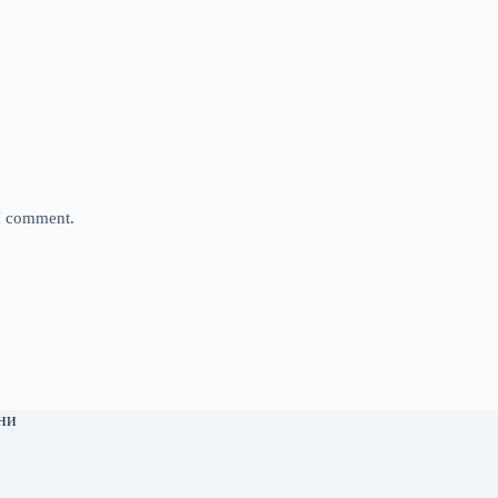
 I comment.
ни