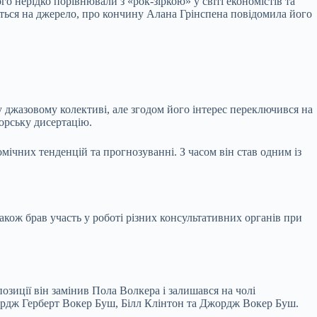
 нерідко порівнювали з «рок-зіркою» у світі економістів та
ається на джерело, про кончину Алана Грінспена повідомила його
 у джазовому колективі, але згодом його інтерес переключився на
торську дисертацію.
мічних тенденцій та прогнозуванні. З часом він став одним із
акож брав участь у роботі різних консультативних органів при
зиції він замінив Пола Волкера і залишався на чолі
ордж Герберт Вокер Буш, Білл Клінтон та Джордж Вокер Буш.