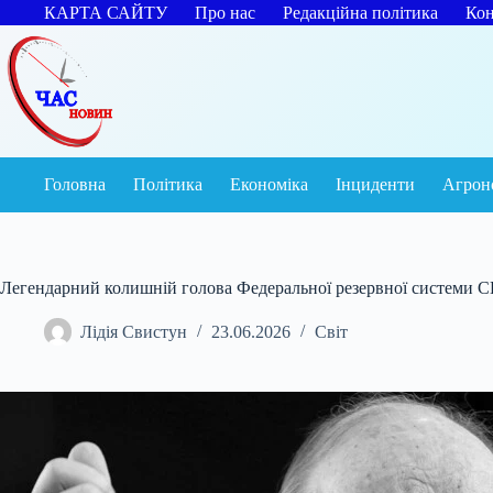
Перейти
КАРТА САЙТУ
Про нас
Редакційна політика
Кон
до
вмісту
Головна
Політика
Економіка
Інциденти
Агрон
Легендарний колишній голова Федеральної резервної системи 
Лідія Свистун
23.06.2026
Світ