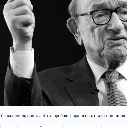
Ускладнення, пов’язані з хворобою Паркінсона, стали причиною