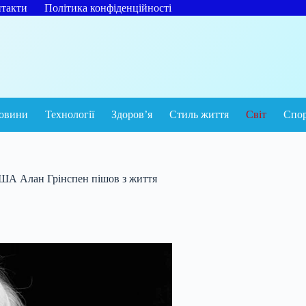
такти
Політика конфіденційності
овини
Технології
Здоров’я
Стиль життя
Світ
Спо
США Алан Грінспен пішов з життя