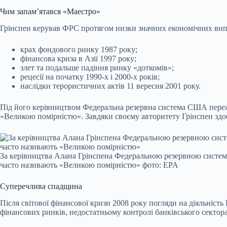
Чим запам’ятався «Маестро»
Грінспен керував ФРС протягом низки значних економічних вип
крах фондового ринку 1987 року;
фінансова криза в Азії 1997 року;
злет та подальше падіння ринку «доткомів»;
рецесії на початку 1990-х і 2000-х років;
наслідки терористичних актів 11 вересня 2001 року.
Під його керівництвом Федеральна резервна система США пережил
«Великою помірністю». Завдяки своєму авторитету Грінспен здо
За керівництва Алана Грінспена Федеральною резервною системо
часто називають «Великою помірністю» фото: EPA
Суперечлива спадщина
Після світової фінансової кризи 2008 року погляди на діяльніст
фінансових ринків, недостатньому контролі банківського секто