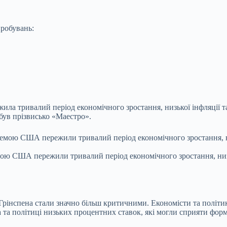
робувань:
а тривалий період економічного зростання, низької інфляції та
був прізвисько «Маестро».
ю США пережили тривалий період економічного зростання, низько
ь Грінспена стали значно більш критичними. Економісти та політи
ра та політиці низьких процентних ставок, які могли сприяти ф