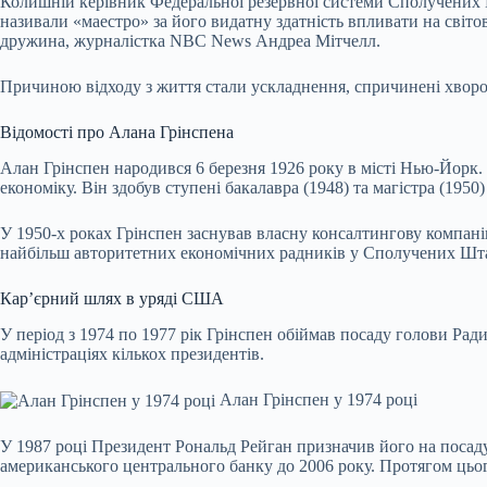
Колишній керівник Федеральної резервної системи Сполучених Шта
називали «маестро» за його видатну здатність впливати на світ
дружина, журналістка NBC News Андреа Мітчелл.
Причиною відходу з життя стали ускладнення, спричинені хвор
Відомості про Алана Грінспена
Алан Грінспен народився 6 березня 1926 року в місті Нью-Йорк. 
економіку. Він здобув ступені бакалавра (1948) та магістра (195
У 1950-х роках Грінспен заснував власну консалтингову компанію
найбільш авторитетних економічних радників у Сполучених Шт
Кар’єрний шлях в уряді США
У період з 1974 по 1977 рік Грінспен обіймав посаду голови Рад
адміністраціях кількох президентів.
Алан Грінспен у 1974 році
У 1987 році Президент Рональд Рейган призначив його на посаду
американського центрального банку до 2006 року. Протягом ць