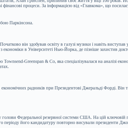
тів, Алан Грінспен, припинив своє життя у віці 100 років. Його
ові фінансові процеси. За інформацією від «Главкома», що посил
обою Паркінсона.
Початково він здобував освіту в галузі музики і навіть виступав
0) з економіки в Університеті Нью-Йорка, де пізніше захистив док
 Townsend-Greenspan & Co, яка спеціалізувалася на аналізі еконо
атах.
и економічних радників при Президентові Джеральді Форді. Він т
 голови Федеральної резервної системи США. На цій ключовій по
ого періоду його кандидатуру повторно висували президенти Дж