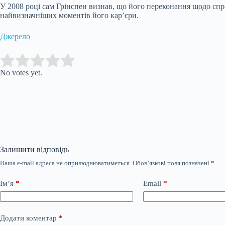
У 2008 році сам Грінспен визнав, що його переконання щодо сп
найвизначніших моментів його кар’єри.
Джерело
Submit Rating
Rate this item:
No votes yet.
Залишити відповідь
Ваша e-mail адреса не оприлюднюватиметься.
Обов’язкові поля позначені
*
Ім’я
*
Email
*
Додати коментар
*