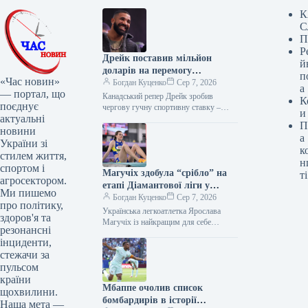
К
С
П
Р
Дрейк поставив мільйон
й
доларів на перемогу
п
«Час новин»
Аргентини на ЧС-2026
Богдан Куценко
Сер 7, 2026
а
— портал, що
Канадський репер Дрейк зробив
К
поєднує
чергову гучну спортивну ставку –
и
актуальні
поставив 1,5 мільйона доларів на
П
перемогу збірної Аргентини над
новини
а
Іспанією у…
України зі
к
стилем життя,
н
спортом і
Магучіх здобула “срібло” на
ті
агросектором.
етапі Діамантової ліги у
Ми пишемо
Лондоні
Богдан Куценко
Сер 7, 2026
про політику,
Українська легкоатлетка Ярослава
здоров'я та
Магучіх із найкращим для себе
резонансні
результатом сезону на відкритому
інциденти,
повітрі поступилася Ніколі Оліслагерс
стежачи за
на етапі Діамантової ліги…
пульсом
країни
Мбаппе очолив список
щохвилини.
бомбардирів в історії
Наша мета —