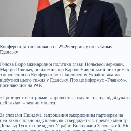
Конференція запланована на 25-26 червня у польському
Гданську
Голова Бюро міжнародної політики глави Польської держави,
Марцін Пшидач, повідомив, що Кароль Навроцький не отримав
запрошення на Конференцію з відновлення України, яка має
відбутися цього тижня у Гданську. Про це інформує «Главком»,
посилаючись на РАР.
«Президент не отримав запрошення, тому не планує відвідувати
цей захід», – заявив міністр.
За словами Пшидача, запрошення закордонним партнерам на
цей захід спільно надсилали, як стверджується, прем’єр-міністр
Дональд Туск та президент України Володимир Зеленський. Він
висловив сподівання, що під час цьогорічного заходу Туск