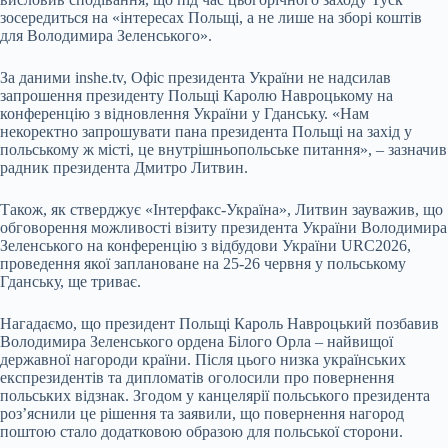
зосередиться на «інтересах Польщі, а не лише на зборі коштів
для Володимира Зеленського».
За даними inshe.tv, Офіс президента України не надсилав
запрошення президенту Польщі Каролю Навроцькому на
конференцію з відновлення України у Гданську. «Нам
некоректно запрошувати пана президента Польщі на захід у
польському ж місті, це внутрішньопольське питання», – зазначив
радник президента Дмитро Литвин.
Також, як стверджує «Інтерфакс-Україна», Литвин зауважив, що
обговорення можливості візиту президента України Володимира
Зеленського на конференцію з відбудови України URC2026,
проведення якої заплановане на 25-26 червня у польському
Гданську, ще триває.
Нагадаємо, що президент Польщі Кароль Навроцький позбавив
Володимира Зеленського ордена Білого Орла – найвищої
державної нагороди країни. Після цього низка українських
експрезидентів та дипломатів оголосили про повернення
польських відзнак. Згодом у канцелярії польського президента
роз’яснили це рішення та заявили, що повернення нагород
поштою стало додатковою образою для польської сторони.