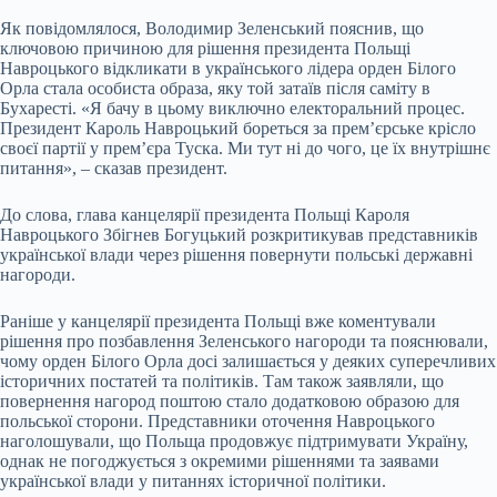
Як повідомлялося, Володимир Зеленський пояснив, що
ключовою причиною для рішення президента Польщі
Навроцького відкликати в українського лідера орден Білого
Орла стала особиста образа, яку той затаїв після саміту в
Бухаресті. «Я бачу в цьому виключно електоральний процес.
Президент Кароль Навроцький бореться за прем’єрське крісло
своєї партії у прем’єра Туска. Ми тут ні до чого, це їх внутрішнє
питання», – сказав президент.
До слова, глава канцелярії президента Польщі Кароля
Навроцького Збігнев Богуцький розкритикував представників
української влади через рішення повернути польські державні
нагороди.
Раніше у канцелярії президента Польщі вже коментували
рішення про позбавлення Зеленського нагороди та пояснювали,
чому орден Білого Орла досі залишається у деяких суперечливих
історичних постатей та політиків. Там також заявляли, що
повернення нагород поштою стало додатковою образою для
польської сторони. Представники оточення Навроцького
наголошували, що Польща продовжує підтримувати Україну,
однак не погоджується з окремими рішеннями та заявами
української влади у питаннях історичної політики.