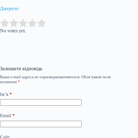
Джерело
Submit Rating
Rate this item:
No votes yet.
Залишити відповідь
Ваша e-mail адреса не оприлюднюватиметься.
Обов’язкові поля
позначені
*
Ім’я
*
Email
*
Сайт