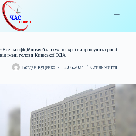
Перейти
до
вмісту
«Все на офіційному бланку»: шахраї випрошують гроші
від імені голови Київської ОДА
Богдан Куценко
12.06.2024
Стиль життя