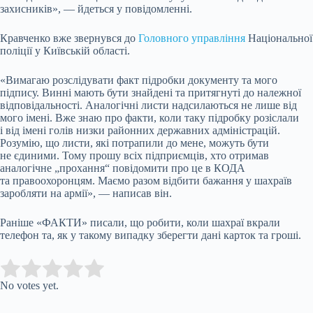
захисників», — йдеться у повідомленні.
Кравченко вже звернувся до
Головного управління
Національної
поліції у Київській області.
«Вимагаю розслідувати факт підробки документу та мого
підпису. Винні мають бути знайдені та притягнуті до належної
відповідальності. Аналогічні листи надсилаються не лише від
мого імені. Вже знаю про факти, коли таку підробку розіслали
і від імені голів низки районних державних адміністрацій.
Розумію, що листи, які потрапили до мене, можуть бути
не єдиними. Тому прошу всіх підприємців, хто отримав
аналогічне „прохання“ повідомити про це в КОДА
та правоохоронцям. Маємо разом відбити бажання у шахраїв
заробляти на армії», — написав він.
Раніше «ФАКТИ» писали, що робити, коли шахраї вкрали
телефон та, як у такому випадку зберегти дані карток та гроші.
Submit Rating
Rate this
item:
No votes yet.