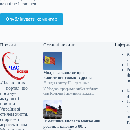
next time I comment.
Опублікувати коментар
Про сайт
Останні новини
Інформ
К
С
П
Р
Молдова заявляє про
й
виявлення уламків дрона
п
«Час новин»
після вибуху
Лідія Свистун
Сер 9, 2026
а
— портал, що
У Молдові прогримів вибух поблизу
К
поєднує
села Крокмаз і спричинив пожежу
и
актуальні
рослинності — на місці події виявили
П
уламки, схожі на бойовий…
новини
а
України зі
к
стилем життя,
н
спортом і
Німеччина вислала майже 400
ті
агросектором.
росіян, включно з 80
Ми пишемо