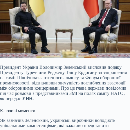
Президент України Володимир Зеленський висловив подяку
Президенту Туреччини Реджепу Таїпу Ердогану за запрошення
на саміт Північноатлантичного альянсу та Форум оборонної
промисловості, відзначивши значущість поглиблення взаємодії
між оборонними концернами. Про це глава держави повідомив
під час розмови з представниками ЗМІ на полях саміту НАТО,
як передає
УНН.
Ключові моменти
Як зазначив Зеленський, українські виробники володіють
унікальними компетенціями, які важливо представити