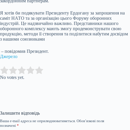
закордонним партнерам.
Я хотів би подякувати Президенту Ердогану за запрошення на
саміт НАТО та за організацію цього Форуму оборонних
індустрій. Це надзвичайно важливо. Представники нашого
оборонного комплексу мають змогу продемонструвати свою
продукцію, методи її створення та поділитися набутим досвідом
з нашими союзниками
– повідомив Президент.
Джерело
Submit Rating
Rate this item:
No votes yet.
Залишити відповідь
Ваша e-mail адреса не оприлюднюватиметься.
Обов’язкові поля
позначені
*