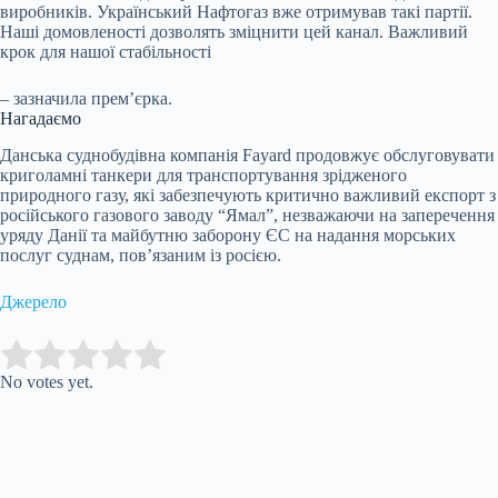
виробників. Український Нафтогаз вже отримував такі партії.
Наші домовленості дозволять зміцнити цей канал. Важливий
крок для нашої стабільності
– зазначила прем’єрка.
Нагадаємо
Данська суднобудівна компанія Fayard продовжує обслуговувати
криголамні танкери для транспортування зрідженого
природного газу, які забезпечують критично важливий експорт з
російського газового заводу “Ямал”, незважаючи на заперечення
уряду Данії та майбутню заборону ЄС на надання морських
послуг суднам, пов’язаним із росією.
Джерело
Submit Rating
Rate this item:
No votes yet.