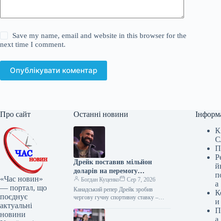
Save my name, email and website in this browser for the
next time I comment.
Опублікувати коментар
Про сайт
Останні новини
Інформ
К
С
П
Р
Дрейк поставив мільйон
й
доларів на перемогу
п
«Час новин»
Аргентини на ЧС-2026
Богдан Куценко
Сер 7, 2026
а
— портал, що
Канадський репер Дрейк зробив
К
поєднує
чергову гучну спортивну ставку –
и
актуальні
поставив 1,5 мільйона доларів на
П
перемогу збірної Аргентини над
новини
а
Іспанією у…