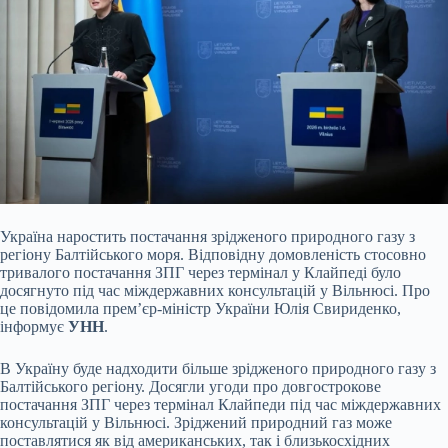
Україна наростить
постачання зрідженого природного газу з
регіону Балтійського моря. Відповідну домовленість стосовно
тривалого постачання ЗПГ через термінал у Клайпеді було
досягнуто під час міждержавних консультацій у Вільнюсі. Про
це повідомила прем’єр-міністр України Юлія Свириденко,
інформує
УНН
.
В Україну буде надходити більше зрідженого природного газу з
Балтійського регіону. Досягли угоди про довгострокове
постачання ЗПГ через термінал Клайпеди під час міждержавних
консультацій у Вільнюсі. Зріджений природний газ може
поставлятися як від американських, так і близькосхідних