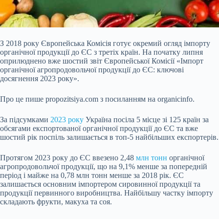
З 2018 року Європейська Комісія готує окремий огляд імпорту
органічної продукції до ЄС з третіх країн. На початку липня
оприлюднено вже шостий звіт Європейської Комісії «Імпорт
органічної агропродовольчої продукції до ЄС: ключові
досягнення 2023 року».
Про це пише propozitsiya.com з посиланням на organicinfo.
За підсумками
2023 року
Україна посіла 5 місце зі 125 країн за
обсягами експортованої органічної продукції до ЄС та вже
шостий рік поспіль залишається в топ-5 найбільших експортерів.
Протягом 2023 року до ЄС ввезено 2,48
млн тонн
органічної
агропродовольчої продукції, що на 9,1% менше за попередній
період і майже на 0,78 млн тонн менше за 2018 рік. ЄС
залишається основним імпортером сировинної продукції та
продукції первинного виробництва. Найбільшу частку імпорту
складають фрукти, макуха та соя.