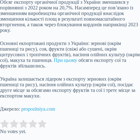
Обсяг експорту органічної продукції з України зменшився у
порівнянні з 2022 роком на 20,7%. Насамперед це пов’язано із
зменшенням виробництва органічної продукції внаслідок
зменшення кількості площ в результаті повномасштабного
вторгнення, а також через блокування кордонів наприкінці 2023
року.
Основні екпортовані продукти з України: зернові (окрім
пшениці та рису), соя, фрукти (свіжі або сушені, окрім
цитрусових і тропічних фруктів), насіння олійних культур (окрім
сої), макуха та пшениця.
При цьому
обсяги експорту сої та
фруктів збільшились.
Україна залишається лідером з експорту зернових (окрім
пшениці та рису), насіння олійних культур (окрім сої), посідає
друге місце за обсягами експорту фруктів та сої і третє місце за
експортом макухи.
Джерело:
propozitsiya.com
Submit Rating
Rate this item:
No votes yet.