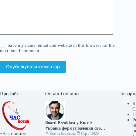
Save my name, email and website in this browser for the
next time I comment.
Опублікувати коментар
Про сайт
Останні новини
Інформ
К
С
П
Р
Board Breakfast у Києві:
й
Україна формує бачення свого
п
«Час новин»
майбутнього
Домна Коваленко
Сер 7, 2026