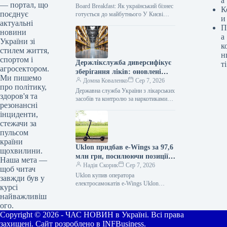
а
— портал, що
Board Breakfast: Як український бізнес
К
поєднує
готується до майбутнього У Києві
и
актуальні
нещодавно відбувся Board Breakfast —
П
знакова подія для економічного
новини
а
сектору…
України зі
к
стилем життя,
н
спортом і
Держлікслужба диверсифікує
ті
агросектором.
зберігання ліків: оновлені
Ми пишемо
ліцензійні умови
Домна Коваленко
Сер 7, 2026
про політику,
Державна служба України з лікарських
здоров'я та
засобів та контролю за наркотиками
резонансні
(Держлікслужба) працює над змінами
інциденти,
до Ліцензійних умов провадження
стежачи за
господарської діяльності…
пульсом
країни
Uklon придбав e-Wings за 97,6
щохвилини.
млн грн, посилюючи позиції
Наша мета —
на ринку мікромобільності
Надія Скорик
Сер 7, 2026
щоб читач
Uklon купив оператора
завжди був у
електросамокатів e-Wings Uklon
курсі
придбав 100% корпоративних прав
найважливіш
українського оператора
ого.
електросамокатів e-Wings. Сума угоди
Copyright © 2026 - ЧАС НОВИН в Україні. Всі права
становила 97,6 млн грн…
захищені. Сайт розроблено в INFBusiness.