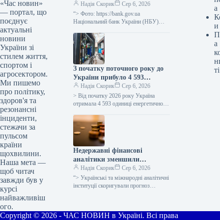
«Час новин»
допустимий відсоток за
Надія Скорик
Сер 6, 2026
а
— портал, що
тримісячними депозитними
“> Фото: https://bank.gov.ua
К
поєднує
сертифікатами, який
Національний банк України (НБУ)
и
актуальні
встановив максимальний відсоток за
дорівнює обліковій ставці
П
тримісячними депозитними
новини
плюс 3,5 процентних пункти.
а
сертифікатами, що надаються за
України зі
к
лімітом, на рівні
стилем життя,
н
спортом і
З початку поточного року до
ті
агросектором.
України прибуло 4 593
Ми пишемо
одиниці обладнання для
Надія Скорик
Сер 6, 2026
про політику,
енергетичної сфери, ще 1 206
> Від початку 2026 року Україна
здоров'я та
очікуються до доставки.
отримала 4 593 одиниці енергетичного
резонансні
устаткування, такого як генератори,
інциденти,
трансформатори, блочно-модульні
стежачи за
котельні (БМК), когенераційні…
пульсом
країни
Недержавні фінансові
щохвилини.
аналітики зменшили
Наша мета —
очікування щодо розвитку
Надія Скорик
Сер 6, 2026
щоб читач
української економіки у 2026
“> Українські та міжнародні аналітичні
завжди був у
році з 2,4% до 1,1%, що
інституції скоригували прогноз
курсі
зростання реального валового
зумовлено затяжною війною.
найважливіш
внутрішнього продукту (ВВП)
ого.
України на 2026 рік до 1,1%…
Copyright © 2026 - ЧАС НОВИН в Україні. Всі права