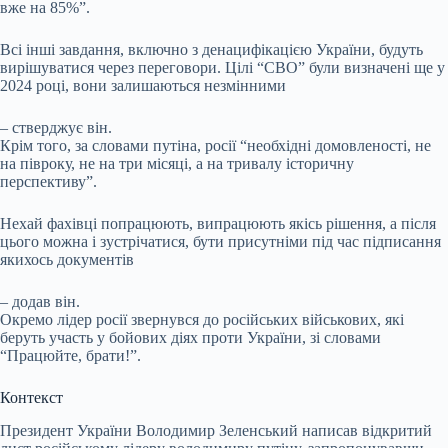
вже на 85%”.
Всі інші завдання, включно з денацифікацією України, будуть
вирішуватися через переговори. Цілі “СВО” були визначені ще у
2024 році, вони залишаються незмінними
– стверджує він.
Крім того, за словами путіна, росії “необхідні домовленості, не
на півроку, не на три місяці, а на тривалу історичну
перспективу”.
Нехай фахівці попрацюють, випрацюють якісь рішення, а після
цього можна і зустрічатися, бути присутніми під час підписання
якихось документів
– додав він.
Окремо лідер росії звернувся до російських військових, які
беруть участь у бойових діях проти України, зі словами
“Працюйте, брати!”.
Контекст
Президент України Володимир Зеленський написав відкритий