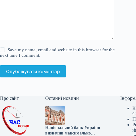
Save my name, email and website in this browser for the
next time I comment.
Опублікувати коментар
Про сайт
Останні новини
Інформ
К
С
П
Р
Національний банк України
й
визначив максимально
п