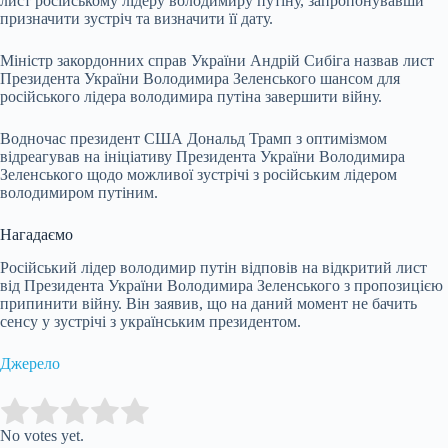
лист російському лідеру володимиру путіну, запропонувавши
призначити зустріч та визначити її дату.
Міністр закордонних справ України Андрій Сибіга назвав лист
Президента України Володимира Зеленського шансом для
російського лідера володимира путіна завершити війну.
Водночас президент США Дональд Трамп з оптимізмом
відреагував на ініціативу Президента України Володимира
Зеленського щодо можливої зустрічі з російським лідером
володимиром путіним.
Нагадаємо
Російський лідер володимир путін відповів на відкритий лист
від Президента України Володимира Зеленського з пропозицією
припинити війну. Він заявив, що на даний момент не бачить
сенсу у зустрічі з українським президентом.
Джерело
Submit Rating
Rate this item:
No votes yet.