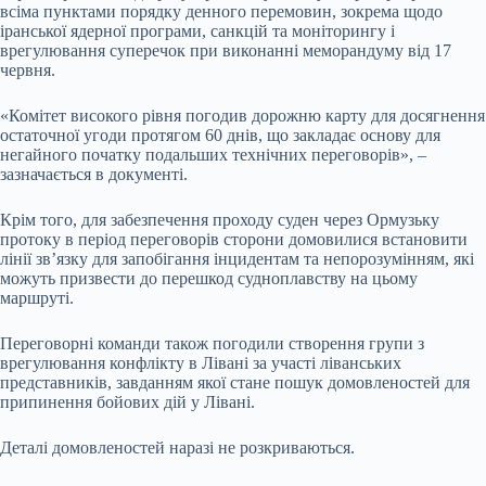
всіма пунктами порядку денного перемовин, зокрема щодо
іранської ядерної програми, санкцій та моніторингу і
врегулювання суперечок при виконанні меморандуму від 17
червня.
«Комітет високого рівня погодив дорожню карту для досягнення
остаточної угоди протягом 60 днів, що закладає основу для
негайного початку подальших технічних переговорів», –
зазначається в документі.
Крім того, для забезпечення проходу суден через Ормузьку
протоку в період переговорів сторони домовилися встановити
лінії зв’язку для запобігання інцидентам та непорозумінням, які
можуть призвести до перешкод судноплавству на цьому
маршруті.
Переговорні команди також погодили створення групи з
врегулювання конфлікту в Лівані за участі ліванських
представників, завданням якої стане пошук домовленостей для
припинення бойових дій у Лівані.
Деталі домовленостей наразі не розкриваються.