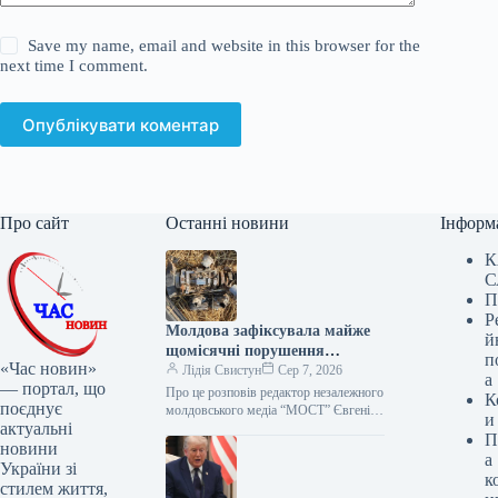
Save my name, email and website in this browser for the
next time I comment.
Опублікувати коментар
Про сайт
Останні новини
Інформ
К
С
П
Р
Молдова зафіксувала майже
й
щомісячні порушення
п
«Час новин»
повітряного простору
Лідія Свистун
Сер 7, 2026
а
— портал, що
російськими дронами
Про це розповів редактор незалежного
К
поєднує
молдовського медіа “МОСТ” Євгеній
и
актуальні
Чебан у проєкті Еспресо та Slawa.TV
П
“Український фокус. Ранок”. Майже
новини
а
щомісяця…
України зі
к
стилем життя,