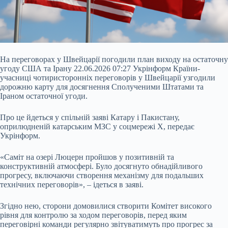
На переговорах у Швейцарії погодили план виходу на остаточну
угоду США та Ірану 22.06.2026 07:27 Укрінформ Країни-
учасниці чотиристоронніх переговорів у Швейцарії узгодили
дорожню карту для досягнення Сполученими Штатами та
Іраном остаточної угоди.
Про це йдеться у спільній заяві Катару і Пакистану,
оприлюдненій катарським МЗС у соцмережі Х, передає
Укрінформ.
«Саміт на озері Люцерн пройшов у позитивній та
конструктивній атмосфері. Було досягнуто обнадійливого
прогресу, включаючи
створення механізму для подальших
технічних переговорів», – ідеться в заяві.
Згідно нею, сторони домовилися створити Комітет високого
рівня для контролю за ходом переговорів, перед яким
переговірні команди регулярно звітуватимуть про прогрес за