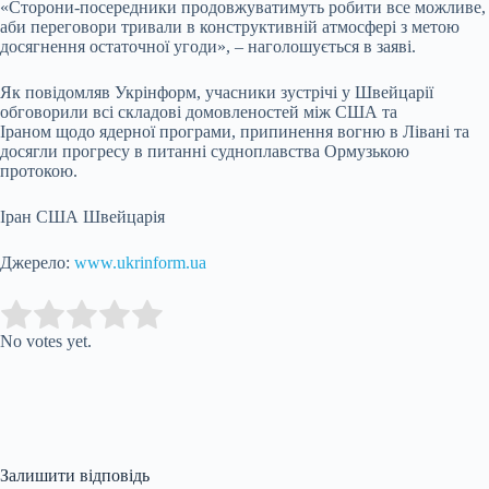
«Сторони-посередники продовжуватимуть робити все можливе,
аби переговори тривали в конструктивній атмосфері з метою
досягнення остаточної угоди», – наголошується в заяві.
Як повідомляв Укрінформ, учасники зустрічі у Швейцарії
обговорили всі складові домовленостей між США та
Іраном щодо ядерної програми, припинення вогню в Лівані та
досягли прогресу в питанні судноплавства Ормузькою
протокою.
Іран США Швейцарія
Джерело:
www.ukrinform.ua
Submit Rating
Rate this item:
No votes yet.
Залишити відповідь