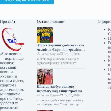
Про сайт
Останні новини
Інформ
К
С
П
Р
Збірна України здобула титул
й
чемпіона Європи, перемігши
п
«Час новин»
Швецію у фіналі
Богдан Куценко
Сер 10, 2026
а
— портал, що
Жіноча збірна України з хокею 5s
К
поєднує
здобула перемогу на чемпіонаті
и
актуальні
Європи, що проходив у польському
П
місті Валч. У фінальному поєдинку…
новини
а
України зі
к
стилем життя,
н
спортом і
Шахтар здобув вольову
ті
агросектором.
перемогу над Епіцентром на
Ми пишемо
його полі
Богдан Куценко
Сер 10, 2026
про політику,
«Шахтар» здобув впевнену перемогу
здоров'я та
над «Епіцентром» У другому турі
резонансні
Української Прем’єр-ліги «Епіцентр»