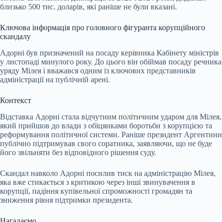
близько 500 тис. доларів, які раніше не були вказані.
Ключова інформація про головного фігуранта корупційного
скандалу
Адорні був призначений на посаду керівника Кабінету міністрів
у листопаді минулого року. До цього він обіймав посаду речника
уряду Мілея і вважався одним із ключових представників
адміністрації на публічній арені.
Контекст
Відставка Адорні стала відчутним політичним ударом для Мілея,
який прийшов до влади з обіцянками боротьби з корупцією та
реформування політичної системи. Раніше президент Аргентини
публічно підтримував свого соратника, заявляючи, що не буде
його звільняти без відповідного рішення суду.
Скандал навколо Адорні посилив тиск на адміністрацію Мілея,
яка вже стикається з критикою через інші звинувачення в
корупції, падіння купівельної спроможності громадян та
зниження рівня підтримки президента.
Нагадаємо