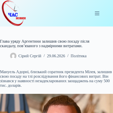
Перейти
до
вмісту
Глава уряду Аргентини залишив свою посаду після
скандалу, пов’язаного з надмірними витратами.
Сірий Сергій
29.06.2026
Політика
Мануель Адорні, близький соратник президента Мілея, залишив
свою посаду на тлі розслідування його фінансових витрат. Він
зізнався у наявності незадекларованих заощаджень
на суму 500
тис. доларів.