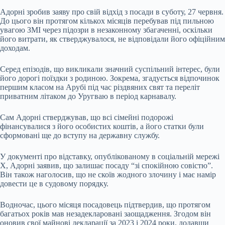
Адорні зробив заяву про свій відхід з посади в суботу, 27 червня.
До цього він протягом кількох місяців перебував під пильною
увагою ЗМІ через підозри в незаконному збагаченні, оскільки
його витрати, як стверджувалося, не відповідали його офіційним
доходам.
Серед епізодів, що викликали значний суспільний інтерес, були
його дорогі поїздки з родиною. Зокрема, згадується відпочинок
першим класом на Арубі під час різдвяних свят та переліт
приватним літаком до Уругваю в період карнавалу.
Сам Адорні стверджував, що всі сімейні подорожі
фінансувалися з його особистих коштів, а його статки були
сформовані ще до вступу на державну службу.
У документі про відставку, опублікованому в соціальній мережі
X, Адорні заявив, що залишає посаду “зі спокійною совістю”.
Він також наголосив, що не скоїв жодного злочину і має намір
довести це в судовому порядку.
Водночас, цього місяця посадовець підтвердив, що протягом
багатьох років мав незадекларовані заощадження. Згодом він
оновив свої майнові декларації за 2023 і 2024 роки, додавши