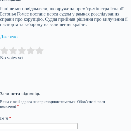
Раніше ми повідомляли, що дружина прем’єр-міністра Іспанії
Бегонья Гомес постане перед судом у рамках розслідування
справи про корупцію. Суддя прийняв рішення про вилучення її
паспорта та заборону на залишення країни.
Джерело
Submit Rating
Rate this item:
No votes yet.
Залишити відповідь
Ваша e-mail адреса не оприлюднюватиметься.
Обов’язкові поля
позначені
*
Ім’я
*