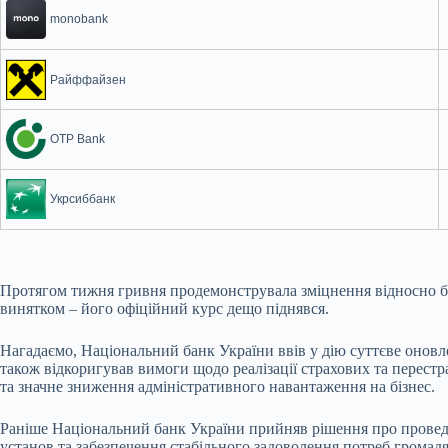
monobank
Райффайзен
OTP Bank
Укрсиббанк
Протягом тижня гривня продемонструвала зміцнення відносно бі
винятком – його офіційний курс дещо піднявся.
Нагадаємо, Національний банк України ввів у дію суттєве оновле
також відкоригував вимоги щодо реалізації страхових та перес
та значне зниження адміністративного навантаження на бізнес.
Раніше Національний банк України прийняв рішення про проведен
установ та забезпечення стабільного задоволення потреб громадя