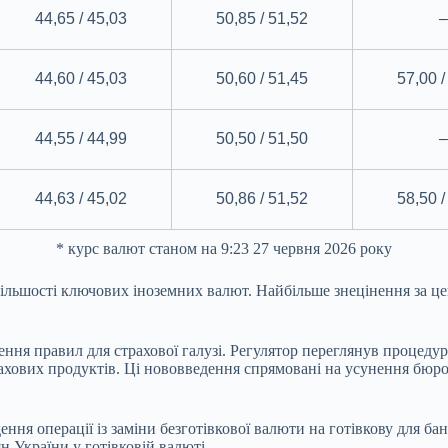
44,65 / 45,03
50,85 / 51,52
–
44,60 / 45,03
50,60 / 51,45
57,00 /
44,55 / 44,99
50,50 / 51,50
–
44,63 / 45,02
50,86 / 51,52
58,50 /
* курс валют станом на 9:23 27 червня 2026 року
льшості ключових іноземних валют. Найбільше знецінення за це
ння правил для страхової галузі. Регулятор переглянув процедур
трахових продуктів. Ці нововведення спрямовані на усунення б
ня операції із заміни безготівкової валюти на готівкову для ба
н України у готівковій валюті.