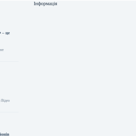
Інформація
 – це
ент
 Відео
йонів