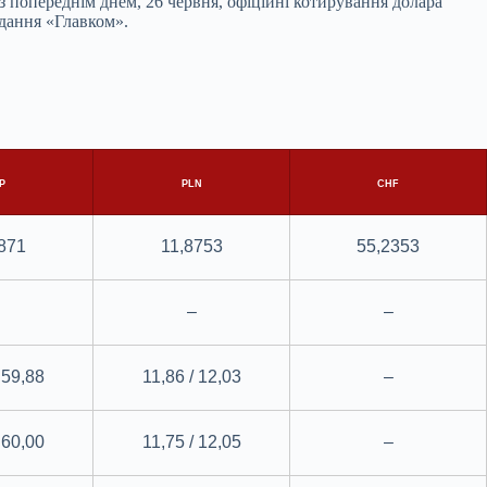
 попереднім днем, 26 червня, офіційні котирування долара
дання «Главком».
P
PLN
CHF
871
11,8753
55,2353
–
–
 59,88
11,86 / 12,03
–
 60,00
11,75 / 12,05
–