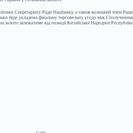
літики Секретаріату Ради Нацбанку, а також колишній член Ради
тільки буде укладено фінальну торговельну угоду між Сполучен
 на золото залежатиме від позиції Китайської Народної Республі
Сайт