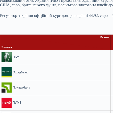
Національний банк України (НБУ) представив офіційний курс іно
США, євро, британського фунта, польського злотого та швейца
Регулятор закріпив офіційний курс долара на рівні 44,92, євро – 5
Валюта
Установа
НБУ
Ощадбанк
Приватбанк
ПУМБ