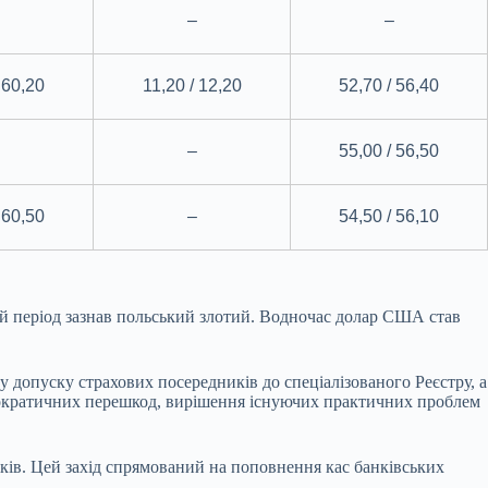
–
–
 60,20
11,20 / 12,20
52,70 / 56,40
–
55,00 / 56,50
 60,50
–
54,50 / 56,10
й період зазнав польський злотий. Водночас долар США став
у допуску страхових посередників до спеціалізованого Реєстру, а
юрократичних перешкод, вирішення існуючих практичних проблем
нків. Цей захід спрямований на поповнення кас банківських