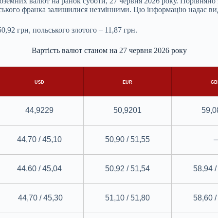
земних валют на ранок суботи, 27 червня 2026 року. Порівняно з
рського франка залишилися незмінними. Цю інформацію надає ви
0,92 грн, польського злотого – 11,87 грн.
Вартість валют станом на 27 червня 2026 року
USD
EUR
GB
44,9229
50,9201
59,0
44,70 / 45,10
50,90 / 51,55
–
44,60 / 45,04
50,92 / 51,54
58,94 /
44,70 / 45,30
51,10 / 51,80
58,60 /