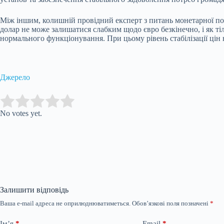
Між іншим, колишній провідний експерт з питань монетарної по
долар не може залишатися слабким щодо євро безкінечно, і як 
нормального функціонування. При цьому рівень стабілізації цін
Джерело
Submit Rating
Rate this item:
No votes yet.
Залишити відповідь
Ваша e-mail адреса не оприлюднюватиметься.
Обов’язкові поля позначені
*
Ім’я
*
Email
*