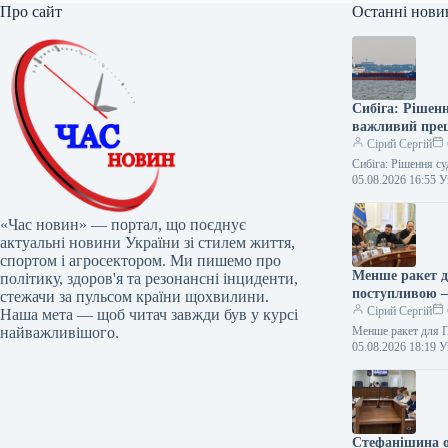
Про сайт
Останні нови
Сибіга: Рішенн
важливий пре
Сірий Сергій
Сибіга: Рішення су
05.08.2026 16:55
«Час новин» — портал, що поєднує
актуальні новини України зі стилем життя,
спортом і агросектором. Ми пишемо про
Менше ракет д
політику, здоров'я та резонансні інциденти,
поступливою –
стежачи за пульсом країни щохвилини.
Сірий Сергій
Наша мета — щоб читач завжди був у курсі
найважливішого.
Менше ракет для П
05.08.2026 18:19
Стефанішина о