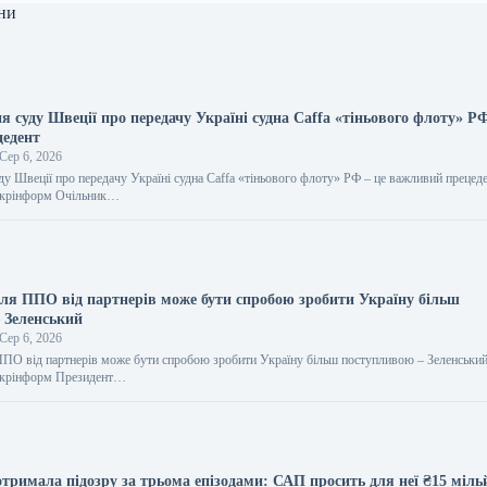
ни
я суду Швеції про передачу Україні судна Caffa «тіньового флоту» РФ
цедент
Сер 6, 2026
ду Швеції про передачу Україні судна Caffa «тіньового флоту» РФ – це важливий прецед
 Укрінформ Очільник…
ля ППО від партнерів може бути спробою зробити Україну більш
 Зеленський
Сер 6, 2026
ПО від партнерів може бути спробою зробити Україну більш поступливою – Зеленський
 Укрінформ Президент…
тримала підозру за трьома епізодами: САП просить для неї ₴15 міль