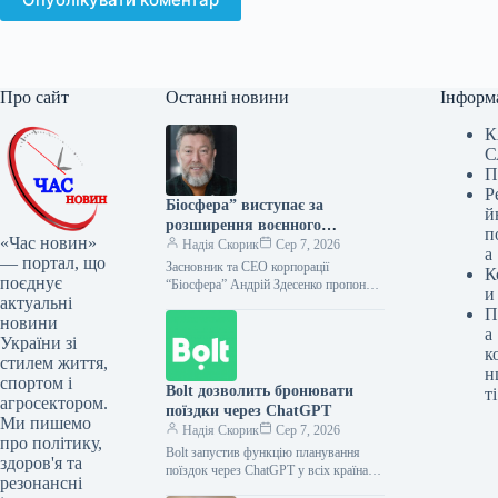
Про сайт
Останні новини
Інформ
К
С
П
Р
Біосфера” виступає за
й
розширення воєнного
п
«Час новин»
страхування та мораторій на
Надія Скорик
Сер 7, 2026
а
— портал, що
перевірки
Засновник та СЕО корпорації
К
поєднує
“Біосфера” Андрій Здесенко пропонує
и
актуальні
збільшити ліміт державної програми
П
страхування воєнних ризиків та
новини
а
розширити її на товари…
України зі
к
стилем життя,
н
спортом і
Bolt дозволить бронювати
ті
агросектором.
поїздки через ChatGPT
Ми пишемо
Надія Скорик
Сер 7, 2026
про політику,
Bolt запустив функцію планування
здоров'я та
поїздок через ChatGPT у всіх країнах
резонансні
присутності Онлайн-сервіс таксі Bolt