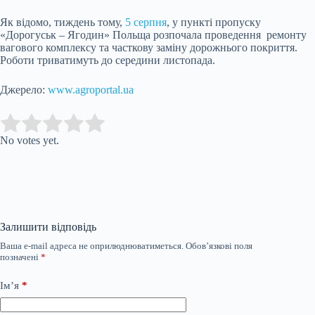
Як відомо, тиждень тому,
5 серпня
, у пункті пропуску
«Дорогуськ – Ягодин» Польща розпочала проведення ремонту
вагового комплексу та часткову заміну дорожнього покриття.
Роботи триватимуть до середини листопада.
Джерело:
www.agroportal.ua
Submit Rating
Rate this
item:
No votes yet.
Залишити відповідь
Ваша e-mail адреса не оприлюднюватиметься.
Обов’язкові поля
позначені
*
Ім’я
*