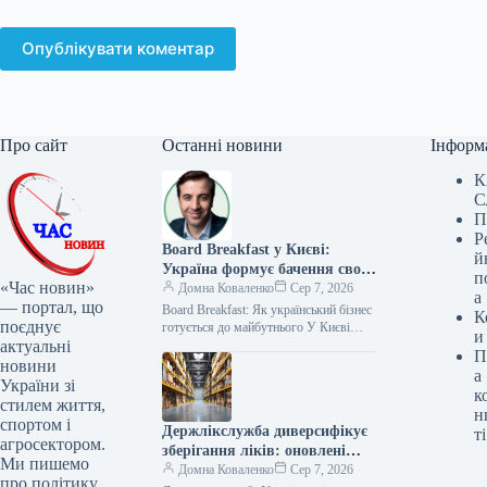
Опублікувати коментар
Про сайт
Останні новини
Інформ
К
С
П
Р
Board Breakfast у Києві:
й
Україна формує бачення свого
п
«Час новин»
майбутнього
Домна Коваленко
Сер 7, 2026
а
— портал, що
Board Breakfast: Як український бізнес
К
поєднує
готується до майбутнього У Києві
и
актуальні
нещодавно відбувся Board Breakfast —
П
знакова подія для економічного
новини
а
сектору…
України зі
к
стилем життя,
н
спортом і
Держлікслужба диверсифікує
ті
агросектором.
зберігання ліків: оновлені
Ми пишемо
ліцензійні умови
Домна Коваленко
Сер 7, 2026
про політику,