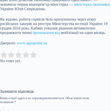
зазначила перша віцепрем’єр-міністерка —
міністерка економіки
України Юлія Свириденко.
Як відомо, робота сервісів була призупинена через атаку
російських хакерів на реєстри Міністерства юстиції України 19
грудня 2024 року. Кабмін ухвалив рішення автоматично
продовжити чинні
бронювання від
мобілізації на один місяць.
Джерело:
www.agroportal.ua
Submit Rating
Rate this item:
No votes yet.
Залишити відповідь
Ваша e-mail адреса не оприлюднюватиметься.
Обов’язкові поля
позначені
*