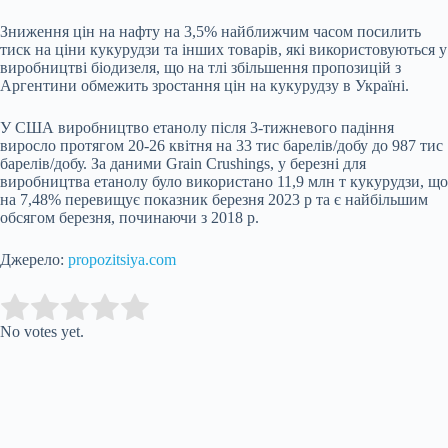
Зниження цін на нафту на 3,5% найближчим часом посилить
тиск на ціни кукурудзи та інших товарів, які використовуються у
виробництві біодизеля, що на тлі збільшення пропозицій з
Аргентини обмежить зростання цін на кукурудзу в Україні.
У США виробництво етанолу після 3-тижневого падіння
виросло протягом 20-26 квітня на 33 тис барелів/добу до 987 тис
барелів/добу. За даними Grain Crushings, у березні для
виробництва етанолу було використано 11,9 млн т кукурудзи, що
на 7,48% перевищує показник березня 2023 р та є найбільшим
обсягом березня, починаючи з 2018 р.
Джерело:
propozitsiya.com
Submit Rating
Rate this item:
No votes yet.