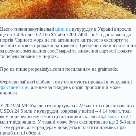
Цього тижня закупівельні
ціни на
кукурудзу в Україні виросли
ще на 3-4 $/т до 162-166 $/т або 7200-7400 грн/т з доставкою до
портів Чорного моря на тлі активного квітневого експорту та
значних обсягів продажів на травень. Трейдери підвищують ціни
за рахунок зменшення своєї маржі та зниження вартості фрахту
та перевалювання у портах.
Про це пише propozitsiya.com з посиланням на graintrade.
Фермери зайняті сівбою, тому стримують продажі в очікуванні
зростання цін
, але вже за тиждень обсяг пропозицій може
вирости.
У 2023/24 МР Україна експортувала 22,9 млн т із прогнозованих
USDA 24,5 млн т кукурудзи, зокрема у квітні – 4,14 млн т, тоді
як у попередньому сезоні ці показники склали 24,
4 млн
т та 2,1
млн т відповідно. У травні може бути експортовано ще 2,5-3 млн
т кукурудзи, але трейдерам доведеться платити премію, щоб
придбати ці обсяги.