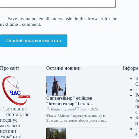
Save my name, email and website in this browser for the
next time I comment.
Опублікувати коментар
Про сайт
Останні новини
Інформ
К
С
П
Р
Оппенгеймер” обійшов
й
“Інтерстеллар” і став
п
«Час новин»
найкасовішим фільмом
Богдан Куценко
Сер 8, 2026
а
— портал, що
Нолана
Фільм “Одіссея” перетнув позначку в
К
поєднує
$1 мільярд світових зборів усього за
и
актуальні
три тижні прокату. Вже за кілька днів
П
стрічка стане…
новини
а
України зі