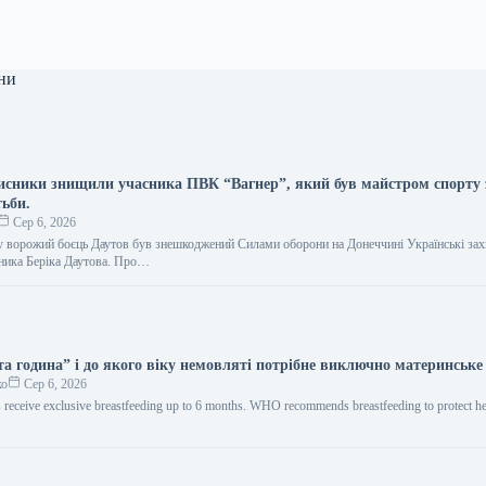
ни
хисники знищили учасника ПВК “Вагнер”, який був майстром спорту 
тьби.
Сер 6, 2026
у ворожий боєць Даутов був знешкоджений Силами оборони на Донеччині Українські за
бника Беріка Даутова. Про…
та година” і до якого віку немовляті потрібне виключно материнськ
ко
Сер 6, 2026
 receive exclusive breastfeeding up to 6 months. WHO recommends breastfeeding to protect he