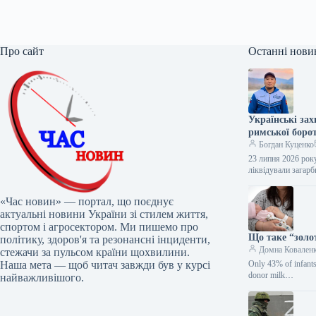
Про сайт
Останні нови
Українські за
римської боро
Богдан Куценко
23 липня 2026 рок
ліквідували загар
«Час новин» — портал, що поєднує
актуальні новини України зі стилем життя,
спортом і агросектором. Ми пишемо про
Що таке “золо
політику, здоров'я та резонансні інциденти,
Домна Ковален
стежачи за пульсом країни щохвилини.
Наша мета — щоб читач завжди був у курсі
Only 43% of infants
donor milk…
найважливішого.