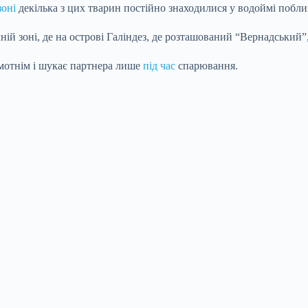
зоні
декілька з цих тварин постійно знаходилися у водоймі поблиз
ій зоні, де на острові Галіндез, де розташований “Вернадський”,
мотнім і шукає партнера лише
під час
спарювання.