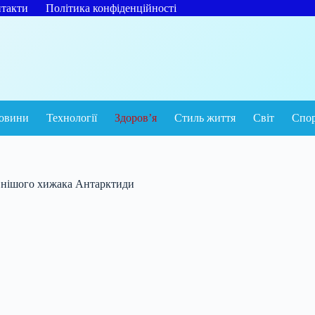
такти
Політика конфіденційності
овини
Технології
Здоров’я
Стиль життя
Світ
Спо
овнішого хижака Антарктиди