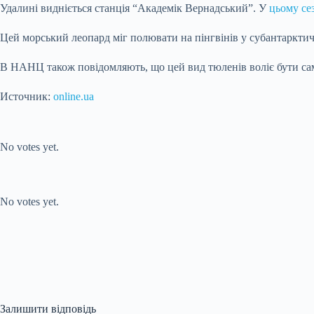
Удалині видніється станція “Академік Вернадський”. У
цьому се
Цей морський леопард міг полювати на пінгвінів у субантарктичн
В НАНЦ також повідомляють, що цей вид тюленів воліє бути са
Источник:
online.ua
Submit Rating
Rate this
item:
No votes yet.
Submit Rating
Rate this item:
No votes yet.
Залишити відповідь