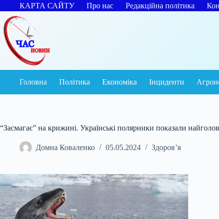
Перейти
КАРТА САЙТУ
Про нас
Редакційна політика
Кон
до
вмісту
Головна
Політика
Економіка
Інциденти
Агрон
“Засмагає” на крижині. Українські полярники показали найгол
Домна Коваленко
05.05.2024
Здоров’я