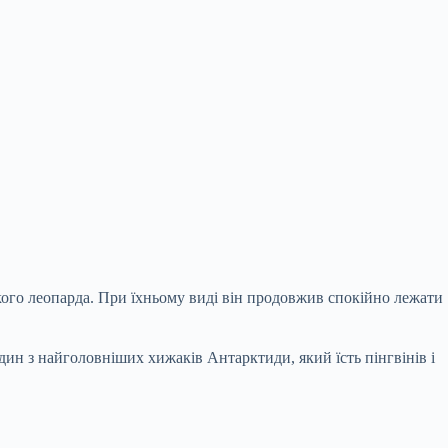
кого леопарда. При їхньому виді він продовжив спокійно лежати
дин з найголовніших хижаків Антарктиди, який їсть пінгвінів і