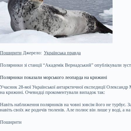
Поширити
Джерело:
Українська правда
Полярники зі станції “Академік Вернадський” опублікували зустр
Полярники показали морського леопарда на крижині
Учасник 28-мої Української антарктичної експедиції Олександр
на крижині. Очевидці прокоментували випадок так:
Навіть наближення полярників на човні зовсім його не турбує.
З
навіть своїх же родичів тюленів. Але полює він лише у воді, а н
Поширити