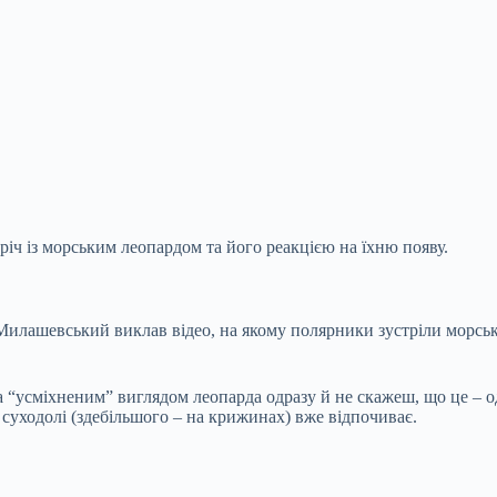
іч із морським леопардом та його реакцією на їхню появу.
 Милашевський виклав відео, на якому полярники зустріли морсь
а “усміхненим” виглядом леопарда одразу й не скажеш, що це – о
а суходолі (здебільшого – на крижинах) вже відпочиває.