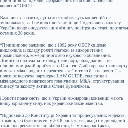
принципів та підходів, сформованих на основі Модельної
конвенції ОЕСР.
Важливо зазначити, що за десятиліття суть конвенцій не
змінювалася, як і не вносилися зміни до Податкового кодексу
України щодо оподаткування лізингу повітряних суден протягом
останніх 30 років.
“Принципово важливо, що з 1992 року ОЕСР свідомо
виключила зі складу роялті платежі за використання
промислового, комерційного або наукового обладнання.
Лізингові платежі за техніку, транспорт, обладнання – це
підприємницький прибуток за Статтею 7, або оренда транспорту
в межах міжнародних перевезень за Статтею 8, а не роялті”, –
пояснює керуюча партнерка LAW GUIDE, експертка з
міжнародного податкового планування, M&A, структурування
бізнесу та захисту активів Олена Кузнечікова.
Юристи пояснюють, що в Україні міжнародні конвенції мають
вищу юридичну силу, ніж українське законодавство.
“Відповідно до Конституції України та процесуальних кодексів,
ті зміни, які були внесені у 2018 році, у разі, якщо є відповідний
закон, що регулює певні відносини, і є міжнародні акти,