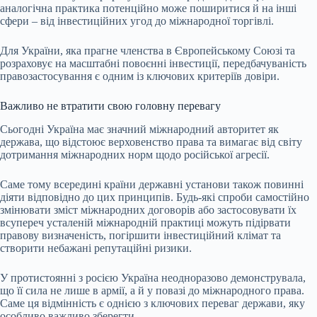
аналогічна практика потенційно може поширитися й на інші
сфери – від інвестиційних угод до міжнародної торгівлі.
Для України, яка прагне членства в Європейському Союзі та
розраховує на масштабні повоєнні інвестиції, передбачуваність
правозастосування є одним із ключових критеріїв довіри.
Важливо не втратити свою головну перевагу
Сьогодні Україна має значний міжнародний авторитет як
держава, що відстоює верховенство права та вимагає від світу
дотримання міжнародних норм щодо російської агресії.
Саме тому всередині країни державні установи також повинні
діяти відповідно до цих принципів. Будь-які спроби самостійно
змінювати зміст міжнародних договорів або застосовувати їх
всупереч усталеній міжнародній практиці можуть підірвати
правову визначеність, погіршити інвестиційний клімат та
створити небажані репутаційні ризики.
У протистоянні з росією Україна неодноразово демонструвала,
що її сила не лише в армії, а й у повазі до міжнародного права.
Саме ця відмінність є однією з ключових переваг держави, яку
особливо важливо зберегти.