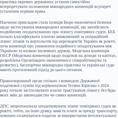
практика окремих державних установ самостійно
інтерпретувати положення міжнародних конвенцій всупереч
усталеним нормам права.
Наочним прикладом стала позиція Бюро економічної безпеки
щодо застосування міжнародних конвенцій, що запобігають
подвійному оподаткуванню при лізингу повітряних суден. БЕБ
почало класифікувати платежі авіакомпаній за операційний
лізинг літаків та вертольотів від нерезидентів України як роялті,
хоча конвенції про уникнення подвійного оподаткування між
Україною та низкою іноземних держав, Модельна конвенція
ОЕСР (Модельна конвенція щодо податків на доходи та капітал,
розроблена Організацією економічного співробітництва та
розвитку), багаторічна міжнародна практика та українські суди
мають протилежний підхід до цього питання.
Правоохоронний орган спільно з командою Державної
податкової служби під керівництвом Тетяни Кірієнко з 2024
року почали застосовувати власне трактування лізингу без будь-
яких змін до законодавства чи самих конвенцій.
ДПС запропонувала оподатковувати лізинг повітряних суден як
роялті, тобто, на їхню думку, замість плати за оренду транспорту,
повинен сплачуватися податок за використання інтелектуальної