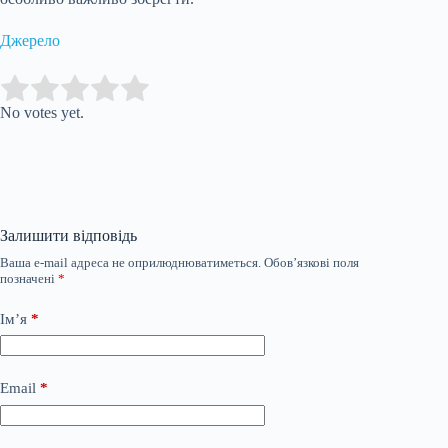
Джерело
Submit Rating
Rate this item:
No votes yet.
Залишити відповідь
Ваша e-mail адреса не оприлюднюватиметься.
Обов’язкові поля
позначені
*
Ім’я
*
Email
*