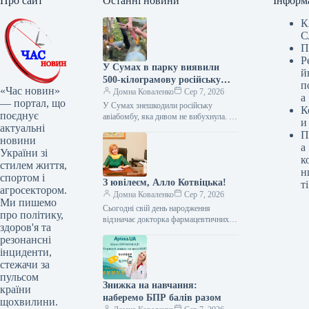
Про сайт
Останні новини
Інформ
К
С
П
Р
У Сумах в парку виявили
й
500-кілограмову російську
п
«Час новин»
авіабомбу
Домна Коваленко
Сер 7, 2026
а
— портал, що
У Сумах знешкодили російську
К
поєднує
авіабомбу, яка дивом не вибухнула. У
и
актуальні
Сумах знайшли 500-кілограмову
П
російську авіабомбу з модулем
новини
а
планування і корекції,…
України зі
к
стилем життя,
н
спортом і
З ювілеєм, Алло Котвіцька!
ті
агросектором.
Домна Коваленко
Сер 7, 2026
Ми пишемо
Сьогодні свій день народження
про політику,
відзначає докторка фармацевтичних
здоров'я та
наук, професорка, заслужена діячка
резонансні
науки і техніки України, одна з
інциденти,
найавторитетніших постатей
вітчизняної…
стежачи за
пульсом
Знижка на навчання:
країни
наберемо БПР балів разом
щохвилини.