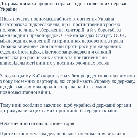
Дотримання міжнародного права – одна з ключових переваг
України
Після початку повномасштабного вторгнення Україна
багаторазово підкреслювала, що її протистояння з росією
полягає не лише у збереженні територій, а й у боротьбі за
міжнародний правопорядок. Саме на засадах Статуту ООН,
міжнародних конвенцій та принципах верховенства права
Україна вибудовує свої позови проти росії у міжнародних
судових інстанціях, відстоює запровадження санкцій,
конфіскацію російських активів та притягнення до
відповідальності винних у воєнних злочинах росіян.
Завдяки цьому Київ користується безпрецедентною підтримкою
з боку іноземних партнерів, які сприймають Україну як державу,
що діє в межах міжнародного права навіть за умов
повномасштабної війни.
Тому нині особливо важливо, щоб українські державні органи
дотримувалися цих самих принципів і всередині країни.
Небезпечний сигнал для інвесторів
Проте останнім часом дедалі більше занепокоєння викликає