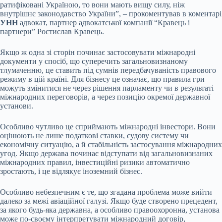
ратифіковані Україною, то вони мають вищу силу, ніж
внутрішнє законодавство України”, – прокоментував в коментарі
УНН
адвокат, партнер адвокатської компанії “Кравець і
партнери” Ростислав Кравець.
Якщо ж одна зі сторін починає застосовувати міжнародні
документи у спосіб, що суперечить загальновизнаному
тлумаченню, це ставить під сумнів передбачуваність правового
режиму в цій країні. Для бізнесу це означає, що правила гри
можуть змінитися не через рішення парламенту чи в результаті
міжнародних переговорів, а через позицію окремої державної
установи.
Особливо чутливо це сприймають міжнародні інвестори. Вони
оцінюють не лише податкові ставки, судову систему чи
економічну ситуацію, а й стабільність застосування міжнародних
угод. Якщо держава починає відступати від загальновизнаних
міжнародних правил, інвестиційні ризики автоматично
зростають, і це відлякує іноземний бізнес.
Особливо небезпечним є те, що згадана проблема може вийти
далеко за межі авіаційної галузі. Якщо буде створено прецедент,
за якого будь-яка державна, а особливо правоохоронна, установа
може по-своєму інтерпретувати міжнародний договір,