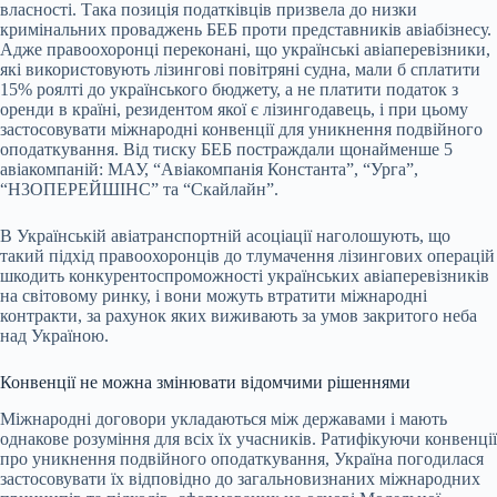
власності. Така позиція податківців призвела до низки
кримінальних проваджень БЕБ проти представників авіабізнесу.
Адже правоохоронці переконані, що українські авіаперевізники,
які використовують лізингові повітряні судна, мали б сплатити
15% роялті до українського бюджету, а не платити податок з
оренди в країні, резидентом якої є лізингодавець, і при цьому
застосовувати міжнародні конвенції для уникнення подвійного
оподаткування. Від тиску БЕБ постраждали щонайменше 5
авіакомпаній: МАУ, “Авіакомпанія Константа”, “Урга”,
“Н3ОПЕРЕЙШІНС” та “Скайлайн”.
В Українській авіатранспортній асоціації наголошують, що
такий підхід правоохоронців до тлумачення лізингових операцій
шкодить конкурентоспроможності українських авіаперевізників
на світовому ринку, і вони можуть втратити міжнародні
контракти, за рахунок яких виживають за умов закритого неба
над Україною.
Конвенції не можна змінювати відомчими рішеннями
Міжнародні договори укладаються між державами і мають
однакове розуміння для всіх їх учасників. Ратифікуючи конвенції
про уникнення подвійного оподаткування, Україна погодилася
застосовувати їх відповідно до загальновизнаних міжнародних