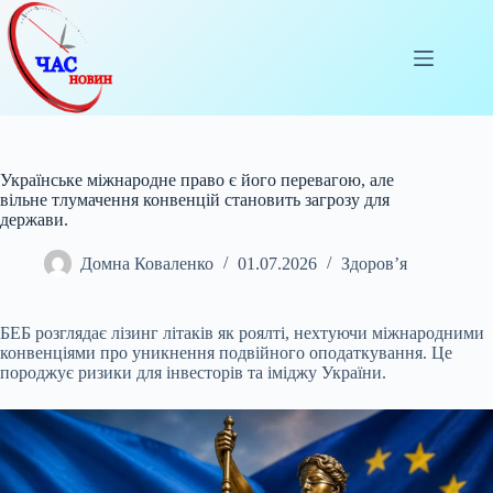
Перейти
до
вмісту
Українське міжнародне право є його перевагою, але
вільне тлумачення конвенцій становить загрозу для
держави.
Домна Коваленко
01.07.2026
Здоров’я
БЕБ розглядає лізинг літаків як роялті, нехтуючи міжнародними
конвенціями про уникнення подвійного оподаткування. Це
породжує ризики для інвесторів та іміджу України.