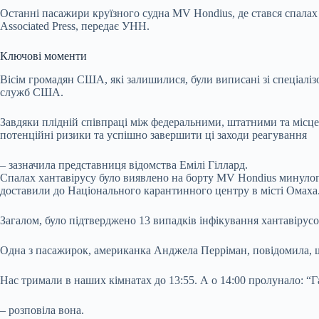
Останні пасажири круїзного судна MV Hondius, де стався спала
Associated Press, передає УНН.
Ключові моменти
Вісім громадян США, які залишилися, були виписані зі спеціалі
служб США.
Завдяки плідній співпраці між федеральними, штатними та місц
потенційні ризики та успішно завершити ці заходи реагування
– зазначила представниця відомства Емілі Гіллард.
Спалах хантавірусу було виявлено на борту MV Hondius минулого
доставили до Національного карантинного центру в місті Омаха
Загалом, було підтверджено 13 випадків інфікування хантавірусом
Одна з пасажирок, американка Анджела Перріман, повідомила, щ
Нас тримали в наших кімнатах до 13:55. А о 14:00 пролунало: “Г
– розповіла вона.