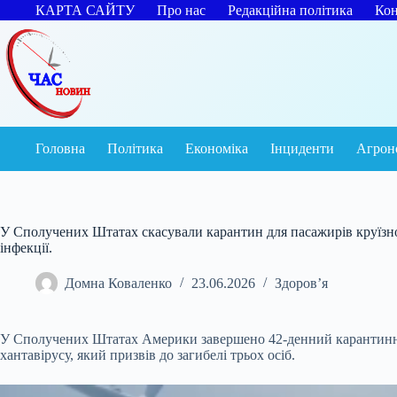
Перейти
КАРТА САЙТУ
Про нас
Редакційна політика
Кон
до
вмісту
Головна
Політика
Економіка
Інциденти
Агрон
У Сполучених Штатах скасували карантин для пасажирів круїзно
інфекції.
Домна Коваленко
23.06.2026
Здоров’я
У Сполучених Штатах Америки завершено 42-денний карантинний
хантавірусу, який призвів до загибелі трьох осіб.