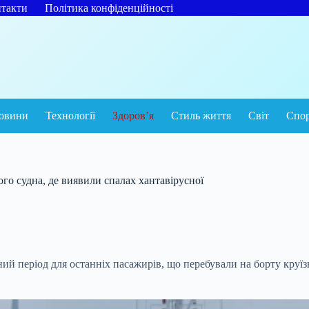
такти
Політика конфіденційності
овини
Технології
Здоров’я
Стиль життя
Світ
Спо
го судна, де виявили спалах хантавірусної
 період для останніх пасажирів, що перебували на борту круїз