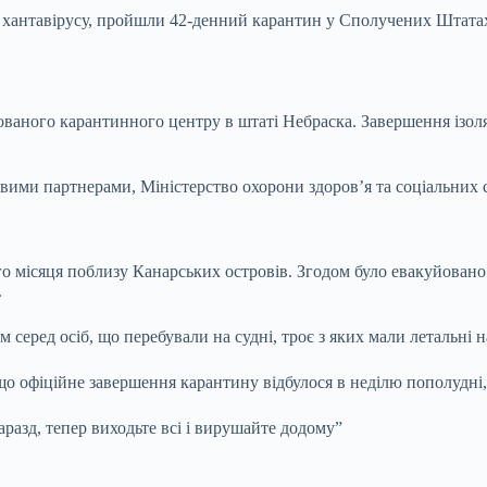
х хантавірусу, пройшли 42-денний карантин у Сполучених Штатах
зованого карантинного центру в штаті Небраска. Завершення ізол
евими партнерами, Міністерство охорони здоров’я та соціальних
 місяця поблизу Канарських островів. Згодом було евакуйовано 
.
 серед осіб, що перебували на судні, троє з яких мали летальні н
о офіційне завершення карантину відбулося в неділю пополудні,
аразд, тепер виходьте всі і вирушайте додому”