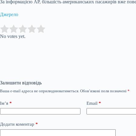
За інформацією AP, більшість американських пасажирів вже пове
Джерело
Submit Rating
Rate this item:
No votes yet.
Залишити відповідь
Ваша e-mail адреса не оприлюднюватиметься.
Обов’язкові поля позначені
*
Ім’я
*
Email
*
Додати коментар
*