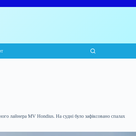
рт
ного лайнера MV Hondius. На судні було зафіксовано
спалах