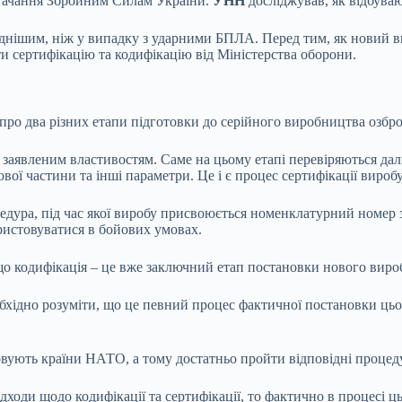
остачання Збройним Силам України.
УНН
досліджував, як відбуваю
кладнішим, ніж у випадку з ударними БПЛА. Перед тим, як новий 
и сертифікацію та кодифікацію від Міністерства оборони.
 про два різних етапи підготовки до серійного виробництва озбр
заявленим властивостям. Саме на цьому етапі перевіряються дальн
вої частини та інші параметри. Це і є процес сертифікації виробу
едура, під час якої виробу присвоюється номенклатурний номер 
истовуватися в бойових умовах.
о кодифікація – це вже заключний етап постановки нового вироб
обхідно розуміти, що це певний процес фактичної постановки цьо
овують країни НАТО, а тому достатньо пройти відповідні процед
ідходи щодо кодифікації та сертифікації, то фактично в процесі