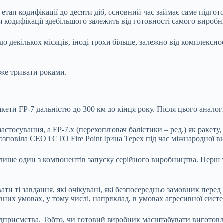
етап кодифікації до десяти діб, основний час займає саме підго
 кодифікації здебільшого залежить від готовності самого виробн
о декількох місяців, іноді трохи більше, залежно від комплексно
же тривати роками.
акети FP-7 дальністю до 300 км до кінця року. Після цього анало
стосування, а FP-7.х (перехоплювач балістики – ред.) як ракету,
озповіла CEO і CTO Fire Point Ірина Терех під час міжнародної в
ише один з компонентів запуску серійного виробництва. Перш за
ти ті завдання, які очікувані, які безпосередньо замовник перед 
вних умовах, у тому числі, наприклад, в умовах агресивної сист
иємства. Тобто, чи готовий виробник масштабувати виготовлення