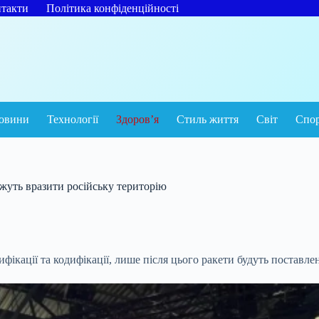
такти
Політика конфіденційності
овини
Технології
Здоров’я
Стиль життя
Світ
Спо
ожуть вразити російську територію
фікації та кодифікації, лише після цього ракети будуть поставле