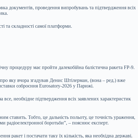
товка документів, проведення випробувань та підтвердження всіх
ика.
сті та складності самої платформи.
гічну процедуру має пройти далекобійна балістична ракета FP-9.
 про яку вчора згадував Денис Штілерман, (вона – ред.) вже
иставки озброєння Eurosatory-2026 у Парижі.
 все, необхідне підтвердження всіх заявлених характеристик
ним ставить. Тобто, це дальність польоту, це точність ураження,
еми радіоелектронної боротьби”, – пояснює експерт.
 ракет і постачати таку їх кількість, яка необхідна державі.