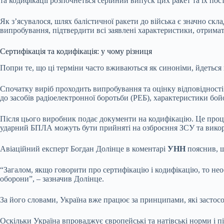
та кодифікації розпочнеться серійний випуск цих ракет та їх п
Як з’ясувалося, шлях балістичної ракети до війська є значно с
випробування, підтвердити всі заявлені характеристики, отримат
Сертифікація та кодифікація: у чому різниця
Попри те, що ці терміни часто вживаються як синоніми, йдеться
Спочатку виріб проходить випробування та оцінку відповідності 
до засобів радіоелектронної боротьби (РЕБ), характеристики бойо
Після цього виробник подає документи на кодифікацію. Це проц
ударний БПЛА можуть бути прийняті на озброєння ЗСУ та викор
Авіаційний експерт Богдан Долінце в коментарі
УНН
пояснив, щ
“Загалом, якщо говорити про сертифікацію і кодифікацію, то не
оборони”, – зазначив Долінце.
За його словами, Україна вже працює за принципами, які застос
Оскільки Україна впроваджує європейські та натівські норми і п