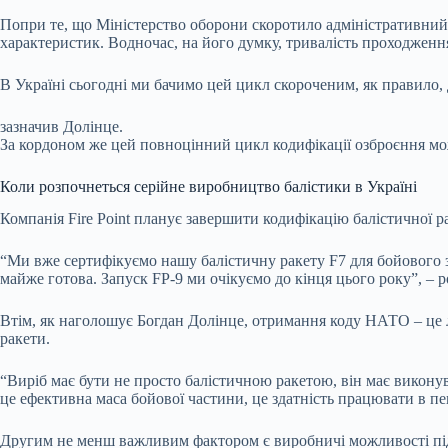
Попри те, що Міністерство оборони скоротило адміністративний 
характеристик. Водночас, на його думку, тривалість проходження
В Україні сьогодні ми бачимо цей цикл скороченим, як правило, д
зазначив Долінце.
За кордоном же цей повноцінний цикл кодифікації озброєння мо
Коли розпочнеться серійне виробництво балістики в Україні
Компанія Fire Point планує завершити кодифікацію балістичної р
“Ми вже сертифікуємо нашу балістичну ракету F7 для бойового за
майже готова. Запуск FP-9 ми очікуємо до кінця цього року”, – р
Втім, як наголошує Богдан Долінце, отримання коду НАТО – це л
ракети.
“Виріб має бути не просто балістичною ракетою, він має виконува
це ефективна маса бойової частини, це здатність працювати в пе
Другим не менш важливим фактором є виробничі можливості підпр