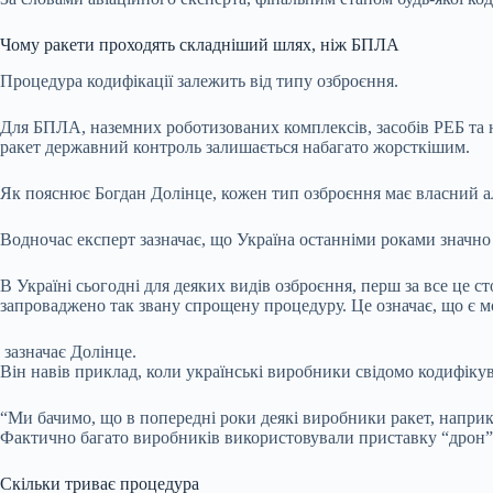
Чому ракети проходять складніший шлях, ніж БПЛА
Процедура кодифікації залежить від типу озброєння.
Для БПЛА, наземних роботизованих комплексів, засобів РЕБ та н
ракет державний контроль залишається набагато жорсткішим.
Як пояснює Богдан Долінце, кожен тип озброєння має власний ал
Водночас експерт зазначає, що Україна останніми роками значно
В Україні сьогодні для деяких видів озброєння, перш за все це 
запроваджено так звану спрощену процедуру. Це означає, що є м
зазначає Долінце.
Він навів приклад, коли українські виробники свідомо кодифік
“Ми бачимо, що в попередні роки деякі виробники ракет, наприкл
Фактично багато виробників використовували приставку “дрон” л
Скільки триває процедура