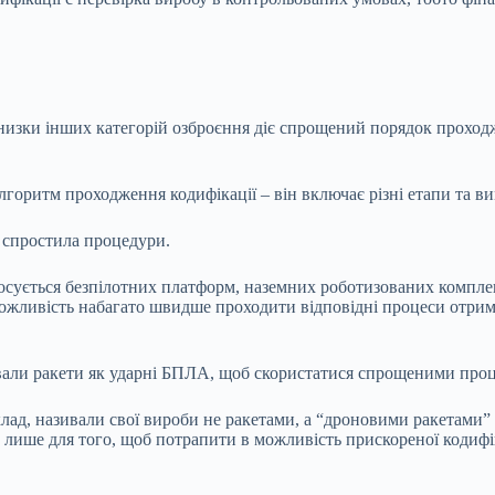
изки інших категорій озброєння діє спрощений порядок проходже
горитм проходження кодифікації – він включає різні етапи та в
 спростила процедури.
стосується безпілотних платформ, наземних роботизованих компле
ожливість набагато швидше проходити відповідні процеси отриман
ували ракети як ударні БПЛА, щоб скористатися спрощеними про
ад, називали свої вироби не ракетами, а “дроновими ракетами” ч
ише для того, щоб потрапити в можливість прискореної кодифіка