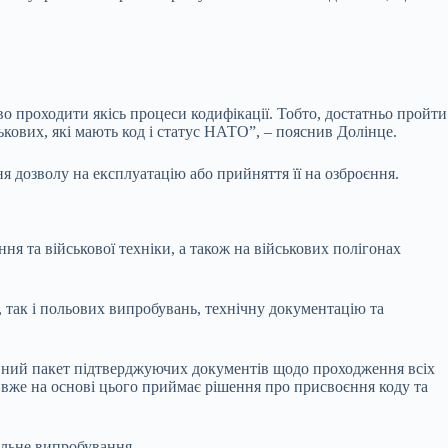
о проходити якісь процеси кодифікації. Тобто, достатньо пройти
ськових, які мають код і статус НАТО”, – пояснив Долінце.
я дозволу на експлуатацію або прийняття її на озброєння.
я та військової техніки, а також на військових полігонах
 так і польових випробувань, технічну документацію та
овний пакет підтверджуючих документів щодо проходження всіх
о вже на основі цього приймає рішення про присвоєння коду та
альне випробування.