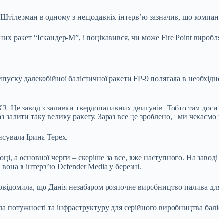
с Штілерман в одному з нещодавніх інтерв’ю зазначив, що компан
них ракет “Іскандер-М”, і поцікавився, чи може Fire Point вироб
випуску далекобійної балістичної ракети FP-9 полягала в необхід
ХЗ. Це завод з заливки твердопаливних двигунів. Тобто там досить
аз залити таку велику ракету. Зараз все це зроблено, і ми чекає
нсувала Ірина Терех.
ці, а основної черги – скоріше за все, вже наступного. На завод
 вона в інтерв’ю Defender Media у березні.
відомила, що Данія незабаром розпочне виробництво палива для у
а потужності та інфраструктуру для серійного виробництва балі