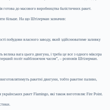
ія готова до масового виробництва балістичних ракет.
ляти більше. На що Штілерман зазначив:
ності побудови власного заводу, який здійснюватиме заливку
 велика вага цього двигуна, і треба це все з одного міксера
мо перший політ найближчим часом”, – розповів Штілерман.
і виготовлятимуть ракетні двигуни, тобто ракетне паливо,
країнських ракет Flamingo, які також виготовляє Fire Point.
стики.