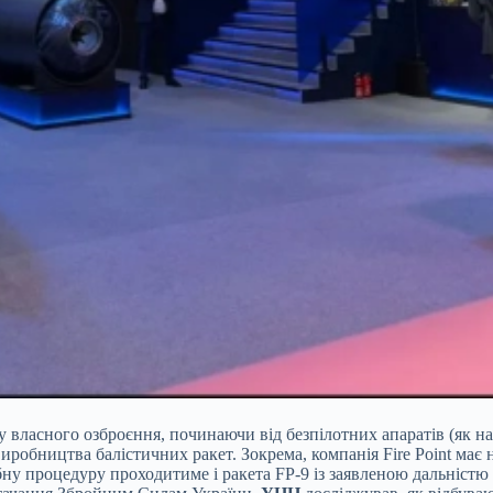
 власного озброєння, починаючи від безпілотних апаратів (як наз
виробництва балістичних ракет. Зокрема, компанія Fire Point має
дібну процедуру проходитиме і ракета FP-9 із заявленою дальністю