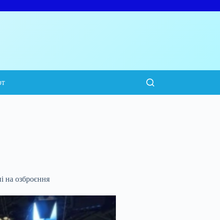
рт
ні на озброєння