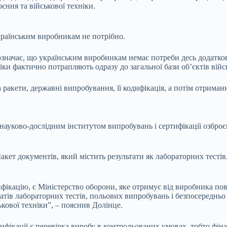
єння та військової техніки.
країнським виробникам не потрібно.
означає, що українським виробникам немає потреби десь додатков
ніки фактично потрапляють одразу до загальної бази об’єктів вій
акети, державні випробування, її кодифікація, а потім отриманн
уково-дослідним інститутом випробувань і сертифікації озброєнн
ет документів, який містить результати як лабораторних тестів,
фікацію, є Міністерство оборони, яке отримує від виробника п
татів лабораторних тестів, польових випробувань і безпосереднь
кової техніки”, – пояснив Долінце.
дифікації є перевірка виробу в контрольованих умовах, тобто фін