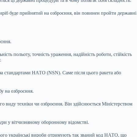
ться ці державні процедури та в чому полягає їхня складність.
виріб буде прийнятий на озброєння, він повинен пройти державні
оєння.
ість польоту, точність ураження, надійність роботи, стійкість
.
за стандартами НАТО (NSN). Саме після цього ракета або
у на озброєння.
го виду техніки чи озброєння. Він здійснюється Міністерством
ури у вітчизняному оборонному відомстві.
 цього українські вироби отримують так званий код НАТО, що