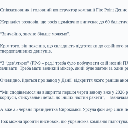
Співзасновник і головний конструктор компанії Fire Point Дени
Журналіст розповів, що росія щомісячно випускає до 60 балістич
“Звичайно, значно більше можемо”.
Крім того, він пояснив, що складність підготовки до серійного 
твердопаливних двигунів.
“З “дев’яткою” (FP-9 – ред.) треба було побудувати свій новий П
заливати. Треба мати великий міксер, який буде здатен за один р
Очевидно, йдеться про завод у Данії, відкриття якого раніше ано
“Ми сподіваємося на відкриття першої черги заводу вже у 2026 ро
корпуси, стикувальні деталі до інших частин ракети”, – зазначала
А вже 25 червня президентка Єврокомісії Урсула фон дер Ляєн по
Тож можна зробити висновок, що українська компанія підготувал