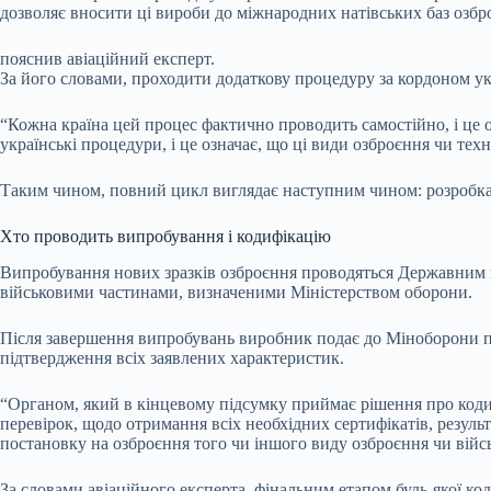
дозволяє вносити ці вироби до міжнародних натівських баз озбро
пояснив авіаційний експерт.
За його словами, проходити додаткову процедуру за кордоном у
“Кожна країна цей процес фактично проводить самостійно, і це 
українські процедури, і це означає, що ці види озброєння чи тех
Таким чином, повний цикл виглядає наступним чином: розробка р
Хто проводить випробування і кодифікацію
Випробування нових зразків озброєння проводяться Державним на
військовими частинами, визначеними Міністерством оборони.
Після завершення випробувань виробник подає до Міноборони пак
підтвердження всіх заявлених характеристик.
“Органом, який в кінцевому підсумку приймає рішення про коди
перевірок, щодо отримання всіх необхідних сертифікатів, резуль
постановку на озброєння того чи іншого виду озброєння чи війсь
За словами авіаційного експерта, фінальним етапом будь-якої ко