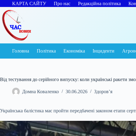
Перейти
КАРТА САЙТУ
Про нас
Редакційна політика
Кон
до
вмісту
Головна
Політика
Економіка
Інциденти
Агрон
Від тестування до серійного випуску: коли українські ракети зм
Домна Коваленко
30.06.2026
Здоров’я
Українська балістика має пройти передбачені законом етапи серти