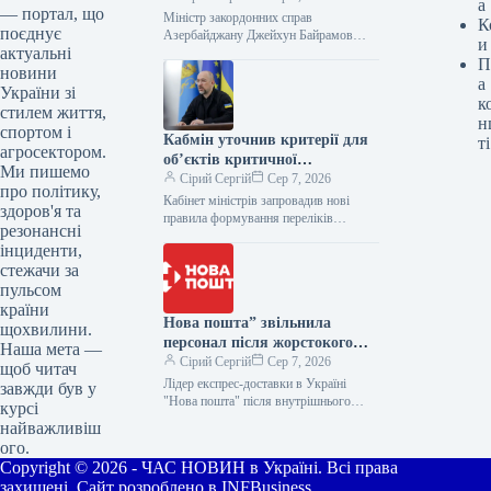
а
— портал, що
Міністр закордонних справ
К
поєднує
Азербайджану Джейхун Байрамов
и
актуальні
уперше з початку повномасштабного
П
вторгнення Росії відвідав Україну. Під
новини
а
час візиту сторони обговорили
України зі
к
наслідки
стилем життя,
н
спортом і
Кабмін уточнив критерії для
ті
агросектором.
об’єктів критичної
Ми пишемо
енергетичної інфраструктури
Сірий Сергій
Сер 7, 2026
про політику,
Кабінет міністрів запровадив нові
здоров'я та
правила формування переліків
резонансні
критично важливих об’єктів, що
інциденти,
дозволить оптимізувати розподіл
стежачи за
електроенергії та збільшити її обсяги
для
пульсом
країни
Нова пошта” звільнила
щохвилини.
персонал після жорстокого
Наша мета —
поводження з твариною
Сірий Сергій
Сер 7, 2026
щоб читач
Лідер експрес-доставки в Україні
завжди був у
"Нова пошта" після внутрішнього
курсі
розслідування інциденту з жорстоким
найважливіш
поводженням із безпритульною
ого.
собакою, відео якого
Copyright © 2026 - ЧАС НОВИН в Україні. Всі права
захищені. Сайт розроблено в INFBusiness.