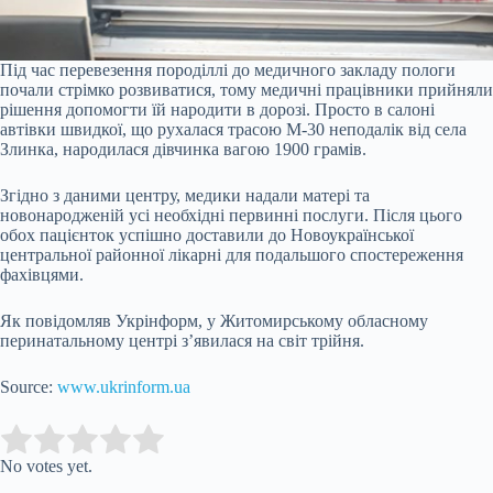
Під час перевезення породіллі до медичного закладу пологи
почали стрімко розвиватися, тому медичні працівники прийняли
рішення допомогти їй народити в дорозі. Просто в салоні
автівки швидкої, що рухалася трасою М-30 неподалік від села
Злинка, народилася дівчинка вагою 1900 грамів.
Згідно з даними центру, медики надали матері та
новонародженій усі необхідні первинні послуги. Після цього
обох пацієнток успішно доставили до Новоукраїнської
центральної районної лікарні для подальшого спостереження
фахівцями.
Як повідомляв Укрінформ, у Житомирському обласному
перинатальному центрі з’явилася на світ трійня.
Source:
www.ukrinform.ua
Submit Rating
Rate this item:
No votes yet.