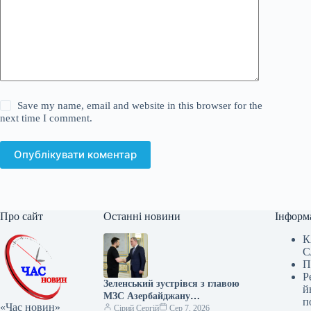
Save my name, email and website in this browser for the
next time I comment.
Опублікувати коментар
Про сайт
Останні новини
Інформ
К
С
П
Р
Зеленський зустрівся з главою
й
МЗС Азербайджану
п
«Час новин»
Джейхуном Байрамовим
Сірий Сергій
Сер 7, 2026