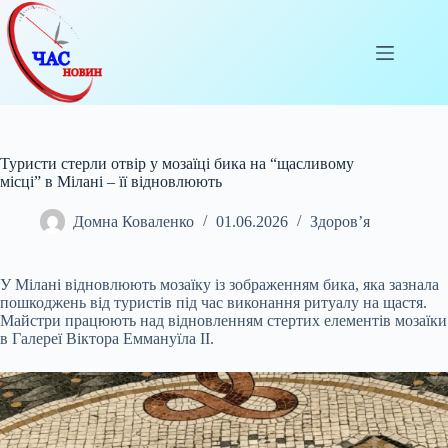
Перейти
до
вмісту
Туристи стерли отвір у мозаїці бика на “щасливому
місці” в Мілані – її відновлюють
Домна Коваленко
01.06.2026
Здоров’я
У Мілані відновлюють мозаїку із зображенням бика, яка зазнала
пошкоджень від туристів під час виконання ритуалу на щастя.
Майстри працюють над відновленням стертих
елементів мозаїки
в Галереї Віктора Еммануїла II.