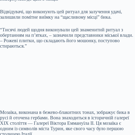
Відвідувачі, що виконують цей ритуал для залучення удачі,
залишили помітне виїмку на “щасливому місці” бика.
“Тисячі людей щодня виконували цей знаменитий ритуал з
обертанням на п’ятках, – зазначили представники міської влади.
– Рожеві плитки, що складають його мошонку, поступово
стираються.”
Мозаїка, виконана в бежево-блакитних тонах, зображує бика в
русі й оточена гербами. Вона знаходиться в історичній галереї
XIX століття — Галереї Віктора Еммануїла II. Ця мозаїка є
одним із символів міста Турин, яке свого часу було першою
столицею Італії.