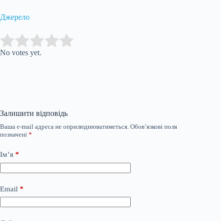
Джерело
Submit Rating
Rate this item:
No votes yet.
Залишити відповідь
Ваша e-mail адреса не оприлюднюватиметься.
Обов’язкові поля
позначені
*
Ім’я
*
Email
*