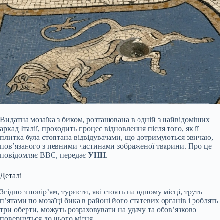
Видатна мозаїка з биком, розташована в одній з найвідоміших
аркад Італії, проходить процес відновлення після того, як її
плитка була стоптана відвідувачами, що дотримуються звичаю,
пов’язаного з певними частинами зображеної тварини. Про це
повідомляє BBC, передає
УНН
.
Деталі
Згідно з повір’ям, туристи, які стоять на одному місці, труть
п’ятами по мозаїці бика в районі його статевих органів і роблять
три оберти, можуть розраховувати на удачу та обов’язково
повернуться до цього місця.