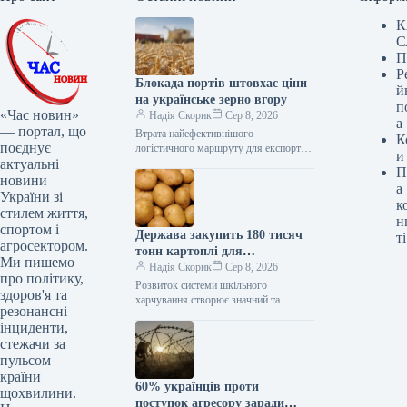
К
С
П
Р
Блокада портів штовхає ціни
й
на українське зерно вгору
п
«Час новин»
Надія Скорик
Сер 8, 2026
а
— портал, що
Втрата найефективнішого
К
поєднує
логістичного маршруту для експорту
и
актуальні
агропродукції призводить до
П
подорожчання логістики, зростання
новини
а
навантаження на виробників та
України зі
к
зниження конкурентоспроможності
стилем життя,
н
українського зерна…
спортом і
Держава закупить 180 тисяч
ті
агросектором.
тонн картоплі для
Ми пишемо
харчування школярів
Надія Скорик
Сер 8, 2026
про політику,
Розвиток системи шкільного
здоров'я та
харчування створює значний та
резонансні
стабільний попит на картоплю. Про це
інциденти,
йшлося під час конференції «Potato
стежачи за
Connect: від…
пульсом
країни
60% українців проти
щохвилини.
поступок агресору заради