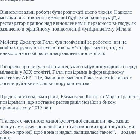
Відновлювальні роботи були розпочаті цього тижня. Навколо
мозаїки встановлено тимчасові будівельні конструкції, а
реставратор працює над відновленням її первісного вигляду, як
зазначено в офіційному повідомленні муніципалітету Мілана.
Майстер Джанлука Галлі був помічений за роботою: він на
колінах вручну витесував нові кам’яні фрагменти, тоді як
навколо нього зібралися зацікавлені спостерігачі.
Говорячи про ритуал обертання, який набув популярності серед
міланців у XIX столітті, Галлі повідомив інформаційному
агентству AFP: “Це, ймовірно, магічний жест, але він також є
досить руйнівним для витвору мистецтва”.
Представники міської ради, Еммануель Конте та Марко Гранеллі,
повідомили, що востаннє реставрація мозаїки з биком
проводилася у 2017 році.
“Галерея є частиною живої культурної спадщини, яка зазнає
зносу саме тому, що її люблять та активно використовують: ми
дбаємо про неї, щоб вона й надалі залишалася такою”, – додали
вони.