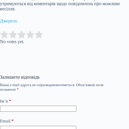
утримуються від коментарів щодо повідомлень про можливе
весілля.
Джерело
Submit Rating
Rate this item:
No votes yet.
Залишити відповідь
Ваша e-mail адреса не оприлюднюватиметься.
Обов’язкові поля
позначені
*
Ім’я
*
Email
*