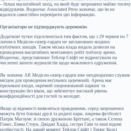
– більш масштабний захід, на який буде запрошено майже тисячу
відвідувачів. Водночас Associated Press зазначає, що їм не
вдалося самостійно перевірити цю інформацію.
Організатори не підтверджують церемонію
Додаткові чутки підсилюються тим фактом, що з 29 червня по 7
липня в Медісон-сквер-гарден не заплановано жодних
публічних заходів. Також міська влада видала дозволи на
проведення масштабних монтажних робіт поблизу арени.
Водночас, представники Тейлор Свіфт не відреагували на
численні запити журналістів щодо можливого одруження.
Як зазначає AP, Медісон-сквер-гарден вже неодноразово служив
місцем для проведення весільних церемоній. Арена має
приховані входи, окремий охоронюваний паркінг та
конструкцію без вікон, що забезпечує високий рівень
конфіденційності для гостей та молодят.
Якщо ці відомості виявляться правдивими, серед запрошених
можуть бути близькі друзі та родичі пари, зокрема футболіст
Патрік Магоумс зі своєю дружиною Бріттані, а також Селена
Гомес, Емма Стоун, Джіджі Хадід, сестри Гаїм та інші відомі
особистості. На даний момент Тейлор Свіфт і Тревіс Келсі