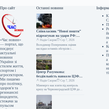
Про сайт
Останні новини
Інформ
К
С
П
Р
Співвласник “Нової пошти”
й
відреагував на удари РФ:
п
«Час новин»
вимагає посилення ППО
Надія Скорик
Сер 7, 2026
а
— портал, що
Володимир Поперешнюк оцінив
К
поєднує
наслідки останніх обстрілів і
и
актуальні
запропонував план порятунку бізнесу
П
Співзасновник компанії «Нова пошта»
новини
а
Володимир Поперешнюк після
України зі
к
чергової масованої…
стилем життя,
н
спортом і
Центр Разумкова:
ті
агросектором.
бездіяльність навколо ЦЗФ
Ми пишемо
загрожує ТЕС вугіллям
Надія Скорик
Сер 7, 2026
про політику,
Міненерго має взяти під контроль
здоров'я та
кризу на Червоноградській ЦЗФ до
резонансні
початку опалювального сезону –
інциденти,
Омельченко Восьмимісячний простій
стежачи за
Червоноградської центральної
збагачувальної…
пульсом