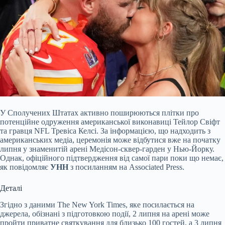
У
Сполучених Штатах активно поширюються плітки про
потенційне одруження американської виконавиці Тейлор Свіфт
та гравця NFL Тревіса Келсі. За інформацією, що надходить з
американських медіа, церемонія може відбутися вже на початку
липня у знаменитій арені Медісон-сквер-гарден у Нью-Йорку.
Однак, офіційного підтвердження від самої пари поки що немає,
як повідомляє
УНН
з посиланням на Associated Press.
Деталі
Згідно з даними The New York Times, яке посилається на
джерела, обізнані з підготовкою події, 2 липня на арені може
пройти приватне святкування для близько 100 гостей, а 3 липня