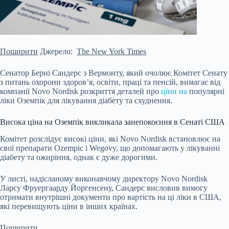
Поширити
Джерело:
The New York Times
Сенатор Берні Сандерс з Вермонту, який очолює Комітет Сенату
з питань охорони здоров’я, освіти, праці та пенсій, вимагає від
компанії Novo Nordisk розкриття деталей про
ціни на
популярні
ліки Оземпік для лікування діабету та схуднення.
Висока ціна на Оземпік викликала занепокоєння в Сенаті США
Комітет розслідує високі ціни, які Novo Nordisk встановлює на
свої препарати Ozempic і Wegovy, що допомагають у лікуванні
діабету та ожиріння, однак є дуже дорогими.
У листі, надісланому виконавчому директору Novo Nordisk
Ларсу Фруергаарду Йоргенсену, Сандерс висловив вимогу
отримати внутрішні документи про вартість на ці ліки в США,
які перевищують ціни в інших країнах.
Поширити