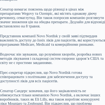
Сенатор вимагає пояснень щодо різниці в цінах між
препаратами Wegovy та Ozempic, які містять однакову діючу
речовину, семаглутид. Він також попросив компанію розглянути
значне зниження цін на обидва препарати. Дедлайн для відповіді
встановлено на 8 травня.
Представник компанії Novo Nordisk у своїй заяві підтвердив
важливість доступу до їхніх ліків для пацієнтів, які користуються
програмами Medicare, Medicaid та комерційними ринками.
Водночас він зауважив, що розуміння хвороби, розробка нових
методів лікування і складнощі систем охорони здоров’я США та
світу не є простими завданнями.
Прес-секретар підкреслив, що Novo Nordisk готова
співпрацювати з політиками для забезпечення доступу та
доступності ліків для всіх пацієнтів.
Сенатор Сандерс зазначив, що його зацікавленість не
обмежується тільки компанією Novo Nordisk, а включає інших
виробників, таких як Eli Lilly, яка також виробляє конкуруючі
ліки Mounjaro та Zepbound. Він підкреслив, що проблема