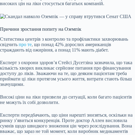
високих цін на ліки стосується багатьох компаній.
Причини зростання попиту на Оземпік
Статистика центрів з контролю та профілактики захворювань
свідчить
про те
, що понад 42% дорослих американців
страждають від ожиріння, а понад 11% мають діабет.
Експерт з охорони здоров’я Стейсі Дусетзіна зазначила, що така
кількість хворих викликає серйозне питання про фінансування
доступу до ліків. Зважаючи на те, що деяким пацієнтам треба
приймати ці ліки протягом усього життя, витрати стають більш
значущими.
Високі ціни на ліки призвели до ситуації, коли багато пацієнтів
не можуть їх собі дозволити.
Експерти передбачають, що ціни нарешті знизяться, оскільки на
ринку з’явиться конкуренція. Проте доктор Аллен висловила
сумнів щодо швидкого зниження цін через розслідування. Вона
вважає, що зараз не той момент, коли виробник медикаментів