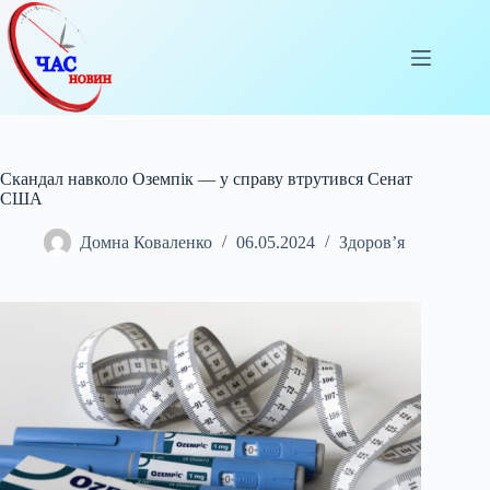
Перейти
до
вмісту
Скандал навколо Оземпік — у справу втрутився Сенат
США
Домна Коваленко
06.05.2024
Здоров’я