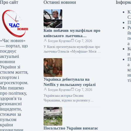
Про сайт
Останні новини
Інформ
К
С
П
Р
Київ побачив мультфільм про
й
київського льотчика
п
«Час новин»
«Мунфіша»
Богдан Куценко
Сер 7, 2026
а
— портал, що
У Києві презентували мультфільм про
К
поєднує
льотчика Олексія «Мунфіша» Меся У
и
актуальні
Музеї війни відбулася презентація
П
першого мультфільму з серії “Книга-
новини
а
мандрівка. Герої”,…
України зі
к
стилем життя,
н
спортом і
Українка дебютувала на
ті
агросектором.
Netflix у польському серіалі
Ми пишемо
Богдан Куценко
Сер 7, 2026
про політику,
Українська акторка Оксана
здоров'я та
Черкашина, відома за ролями у
резонансні
фільмах «Погані дороги» та
інциденти,
«Клондайк», взяла участь у третьому
стежачи за
сезоні польського серіалу…
пульсом
країни
Посольство України вимагає
щохвилини.