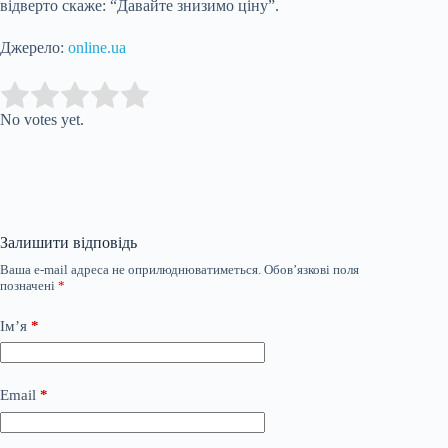
відверто скаже: “Давайте знизимо ціну”.
Джерело:
online.ua
Submit Rating
Rate this
item:
No votes yet.
Залишити відповідь
Ваша e-mail адреса не оприлюднюватиметься.
Обов’язкові поля
позначені
*
Ім’я
*
Email
*