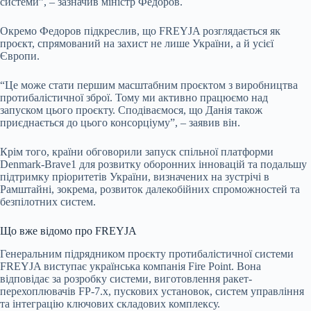
системи”, – зазначив міністр Федоров.
Окремо Федоров підкреслив, що FREYJA розглядається як
проєкт, спрямований на захист не лише України, а й усієї
Європи.
“Це може стати першим масштабним проєктом з виробництва
протибалістичної зброї. Тому ми активно працюємо над
запуском цього проєкту. Сподіваємося, що Данія також
приєднається до цього консорціуму”, – заявив він.
Крім того, країни обговорили запуск спільної платформи
Denmark-Brave1 для розвитку оборонних інновацій та подальшу
підтримку пріоритетів України, визначених на зустрічі в
Рамштайні, зокрема, розвиток далекобійних спроможностей та
безпілотних систем.
Що вже відомо про FREYJA
Генеральним підрядником проєкту протибалістичної системи
FREYJA виступає українська компанія Fire Point. Вона
відповідає за розробку системи, виготовлення ракет-
перехоплювачів FP-7.х, пускових установок, систем управління
та інтеграцію ключових складових комплексу.