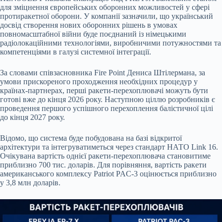
для зміцнення європейських оборонних можливостей у сфері
протиракетної оборони. У компанії зазначили, що український
досвід створення нових оборонних рішень в умовах
повномасштабної війни буде поєднаний із німецькими
радіолокаційними технологіями, виробничими потужностями та
компетенціями в галузі системної інтеграції.
За словами співзасновника Fire Point Дениса Штілермана, за
умови прискореного проходження необхідних процедур у
країнах-партнерах, перші ракети-перехоплювачі можуть бути
готові вже до кінця 2026 року. Наступною ціллю розробників є
проведення першого успішного перехоплення балістичної цілі
до кінця 2027 року.
Відомо, що система буде побудована на базі відкритої
архітектури та інтегруватиметься через стандарт НАТО Link 16.
Очікувана вартість однієї ракети-перехоплювача становитиме
приблизно 700 тис. доларів. Для порівняння, вартість ракети
американського комплексу Patriot PAC-3 оцінюється приблизно
у 3,8 млн доларів.