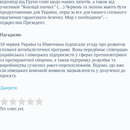
відповіді від Групи семи щодо наших запитів, а також від
учасників “Коаліції охочих” (…) Червень та липень мають бути
продуктивними для України, перш за все для нашого спільного
прагнення гарантувати безпеку. Мир є необхідним”, –
підкреслив Президент.
Нагадаємо
18 червня Україна та Німеччина підписали угоду про розвиток
спільної антибалістичної програми. Вона передбачає співпрацю
українських і німецьких підприємств у сферах протиповітряної
та протиракетної оборони, а також підтримку розробки та
виробництва сучасних ракет-перехоплювачів. Відомо, що вже
сім німецьких компаній виявили зацікавленість у долученні до
проєкту.
Джерело
Submit Rating
Rate this item:
No votes yet.