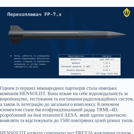
Одним із перших міжнародних партнерів стала німецька
компанія HENSOLDT. Вона візьме на себе відповідальність за
виробництво, тестування та постачання радіолокаційних систем,
а також їх інтеграцію до загального комплексу. Ключовим
елементом стане багатофункціональний радар TRML-4D,
розроблений на базі технології AESA, який здатен одночасно
виявляти та відстежувати до 1500 повітряних цілей різних типів.
HENSOLDT назвала співпрацю над FREYJA важливим етапом