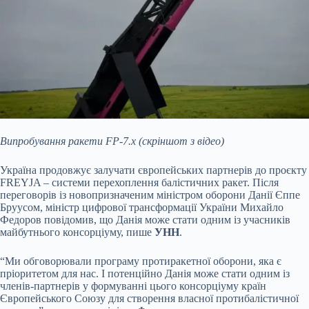
Випробування ракети FP-7.х (скріншот з відео)
Україна продовжує залучати європейських партнерів до проєкту
FREYJA – системи перехоплення балістичних ракет. Після
переговорів із новопризначеним міністром оборони Данії Єппе
Бруусом, міністр цифрової трансформації України Михайло
Федоров повідомив, що Данія може стати одним із учасників
майбутнього консорціуму, пише
УНН
.
“Ми обговорювали програму протиракетної оборони, яка є
пріоритетом для нас. І потенційно Данія може стати одним із
членів-партнерів у формуванні цього консорціуму країн
Європейського Союзу для створення власної протибалістичної