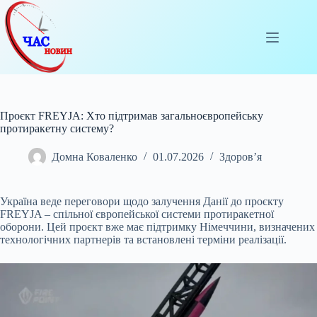
Перейти
до
вмісту
Проєкт FREYJA: Хто підтримав загальноєвропейську
протиракетну систему?
Домна Коваленко
01.07.2026
Здоров’я
Україна веде переговори щодо залучення Данії до проєкту
FREYJA – спільної європейської системи протиракетної
оборони. Цей проєкт вже має підтримку Німеччини, визначених
технологічних партнерів та встановлені терміни реалізації.