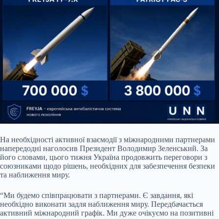
На необхідності активної взаємодії з міжнародними партнерами
напередодні наголосив Президент Володимир Зеленський. За
його словами, цього тижня Україна продовжить переговори з
союзниками щодо рішень, необхідних для забезпечення безпеки
та наближення миру.
“Ми будемо співпрацювати з партнерами. Є завдання, які
необхідно виконати задля наближення миру. Передбачається
активний міжнародний графік. Ми дуже очікуємо на позитивні