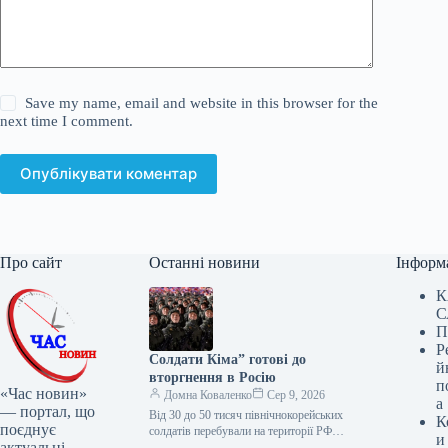
Save my name, email and website in this browser for the
next time I comment.
Опублікувати коментар
Про сайт
Останні новини
Інформ
К
С
П
Р
Солдати Кіма” готові до
й
вторгнення в Росію
п
«Час новин»
Домна Коваленко
Сер 9, 2026
а
— портал, що
Від 30 до 50 тисяч північнокорейських
К
поєднує
солдатів перебували на території РФ і
и
актуальні
брали участь у бойових діях на боці