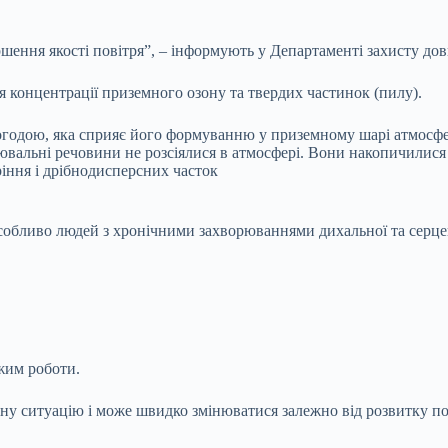
ршення якості повітря”, – інформують у Департаменті захисту дов
я концентрації приземного озону та твердих частинок (пилу).
одою, яка сприяє його формуванню у приземному шарі атмосфер
уднювальні речовини не розсіялися в атмосфері. Вони накопичили
ріння і дрібнодисперсних часток
собливо людей з хронічними захворюваннями дихальної та серцево
жим роботи.
ну ситуацію і може швидко змінюватися залежно від розвитку п