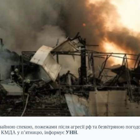
чайною спекою, пожежами після агресії рф та безвітряною пого
 у КМДА у п’ятницю, інформує
УНН
.