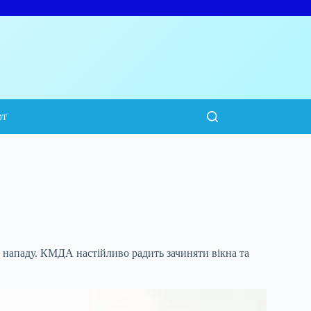
рт
о нападу. КМДА настійливо радить зачиняти вікна
та