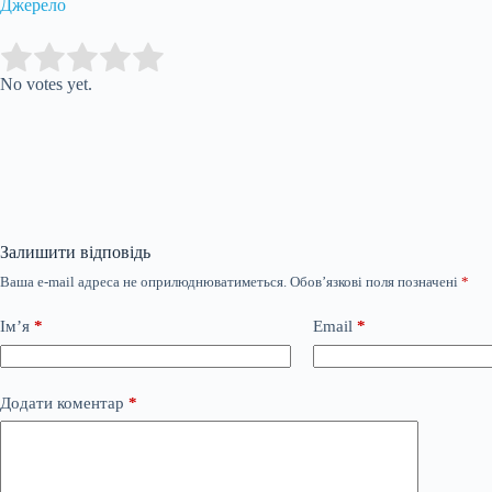
Джерело
Submit Rating
Rate this item:
No votes yet.
Залишити відповідь
Ваша e-mail адреса не оприлюднюватиметься.
Обов’язкові поля позначені
*
Ім’я
*
Email
*
Додати коментар
*