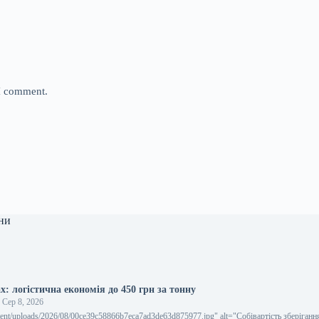
 I comment.
ни
х: логістична економія до 450 грн за тонну
Сер 8, 2026
ent/uploads/2026/08/00ce39c58866b7eca7ad3de63d875977.jpg" alt="Собівартість зберіганн