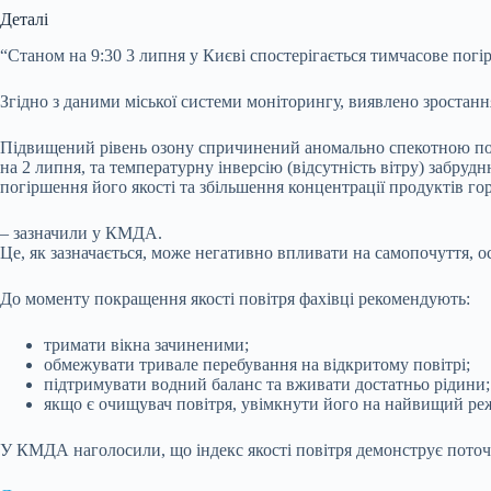
Деталі
“Станом на 9:30 3 липня у Києві спостерігається тимчасове погі
Згідно з даними міської системи моніторингу, виявлено зростанн
Підвищений рівень озону спричинений аномально спекотною пог
на 2 липня, та температурну інверсію (відсутність вітру) забр
погіршення його якості та збільшення концентрації продуктів го
– зазначили у КМДА.
Це, як зазначається, може негативно впливати на самопочуття, о
До моменту покращення якості повітря фахівці рекомендують:
тримати вікна зачиненими;
обмежувати тривале перебування на відкритому повітрі;
підтримувати водний баланс та вживати достатньо рідини;
якщо є очищувач повітря, увімкнути його на найвищий ре
У КМДА наголосили, що індекс якості повітря демонструє поточ