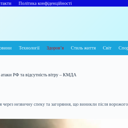
такти
Політика конфіденційності
овини
Технології
Здоров’я
Стиль життя
Світ
Спо
к атаки РФ та відсутність вітру – КМДА
я через незвичну спеку та загоряння, що виникли після ворожог