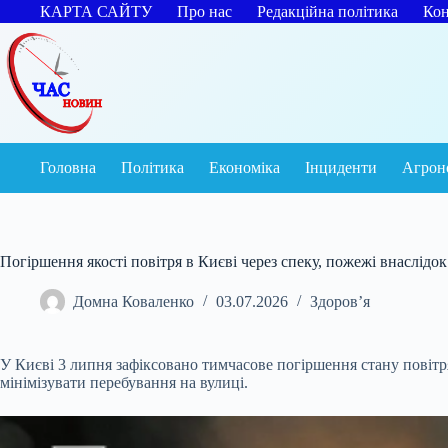
Перейти
КАРТА САЙТУ
Про нас
Редакційна політика
Кон
до
вмісту
Головна
Політика
Економіка
Інциденти
Агрон
Погіршення якості повітря в Києві через спеку, пожежі внаслідо
Домна Коваленко
03.07.2026
Здоров’я
У Києві 3 липня зафіксовано тимчасове погіршення стану повітр
мінімізувати перебування на вулиці.