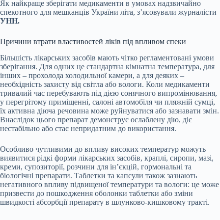
Як найкраще зберігати медикаменти в умовах надзвичайно
спекотного для мешканців України літа, з’ясовували журналісти
УНН.
Причини втрати властивостей ліків під впливом спеки
Більшість лікарських засобів мають чітко регламентовані умови
зберігання. Для одних це стандартна кімнатна температура, для
інших – прохолода холодильної камери, а для деяких –
необхідність захисту від світла або вологи. Коли медикаменти
тривалий час перебувають під дією сонячного випромінювання,
у перегрітому приміщенні, салоні автомобіля чи пляжній сумці,
їх активна діюча речовина може руйнуватися або зазнавати змін.
Внаслідок цього препарат демонструє ослаблену дію, діє
нестабільно або стає непридатним до використання.
Особливо чутливими до впливу високих температур можуть
виявитися рідкі форми лікарських засобів, краплі, сиропи, мазі,
креми, супозиторії, розчини для ін’єкцій, гормональні та
біологічні препарати. Таблетки та капсули також зазнають
негативного впливу підвищеної температури та вологи: це може
призвести до пошкодження оболонки таблетки або зміни
швидкості абсорбції препарату в шлунково-кишковому тракті.