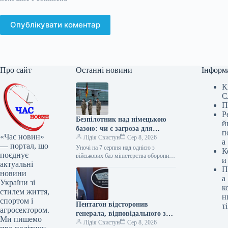
Опублікувати коментар
Про сайт
Останні новини
Інформ
К
С
П
Р
Безпілотник над німецькою
й
базою: чи є загроза для
п
«Час новин»
системи Patriot
Лідія Свистун
Сер 8, 2026
а
— портал, що
Уночі на 7 серпня над однією з
К
поєднує
військових баз міністерства оборони
и
актуальні
Німеччини було зафіксовано політ
П
шести невідомих безпілотників. Як
новини
а
пише…
України зі
к
стилем життя,
н
спортом і
Пентагон відсторонив
ті
агросектором.
генерала, відповідального за
Ми пишемо
допомогу Україні
Лідія Свистун
Сер 8, 2026