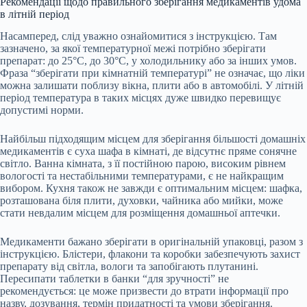
Рекомендації щодо правильного зберігання медикаментів удома
в літній період
Насамперед, слід уважно ознайомитися з інструкцією. Там
зазначено, за якої температурної межі потрібно зберігати
препарат: до 25°C, до 30°C, у холодильнику або за інших умов.
Фраза “зберігати при кімнатній температурі” не означає, що ліки
можна залишати поблизу вікна, плити або в автомобілі. У літній
період температура в таких місцях дуже швидко перевищує
допустимі норми.
Найбільш підходящим місцем для зберігання більшості домашніх
медикаментів є суха шафа в кімнаті, де відсутнє пряме сонячне
світло. Ванна кімната, з її постійною парою, високим рівнем
вологості та нестабільними температурами, є не найкращим
вибором. Кухня також не завжди є оптимальним місцем: шафка,
розташована біля плити, духовки, чайника або мийки, може
стати невдалим місцем для розміщення домашньої аптечки.
Медикаменти бажано зберігати в оригінальній упаковці, разом з
інструкцією. Блістери, флакони та коробки забезпечують захист
препарату від світла, вологи та запобігають плутанині.
Пересипати таблетки в банки “для зручності” не
рекомендується: це може призвести до втрати інформації про
назву, дозування, термін придатності та умови зберігання.