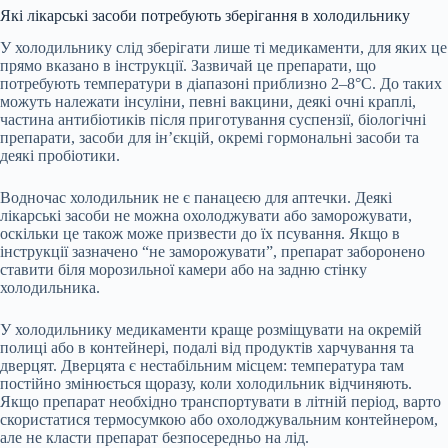
Які лікарські засоби потребують зберігання в холодильнику
У холодильнику слід зберігати лише ті медикаменти, для яких це
прямо вказано в інструкції. Зазвичай це препарати, що
потребують температури в діапазоні приблизно 2–8°C. До таких
можуть належати інсуліни, певні вакцини, деякі очні краплі,
частина антибіотиків після приготування суспензії, біологічні
препарати, засоби для ін’єкцій, окремі гормональні засоби та
деякі пробіотики.
Водночас холодильник не є панацеєю для аптечки. Деякі
лікарські засоби не можна охолоджувати або заморожувати,
оскільки це також може призвести до їх псування. Якщо в
інструкції зазначено “не заморожувати”, препарат заборонено
ставити біля морозильної камери або на задню стінку
холодильника.
У холодильнику медикаменти краще розміщувати на окремій
полиці або в контейнері, подалі від продуктів харчування та
дверцят. Дверцята є нестабільним місцем: температура там
постійно змінюється щоразу, коли холодильник відчиняють.
Якщо препарат необхідно транспортувати в літній період, варто
скористатися термосумкою або охолоджувальним контейнером,
але не класти препарат безпосередньо на лід.