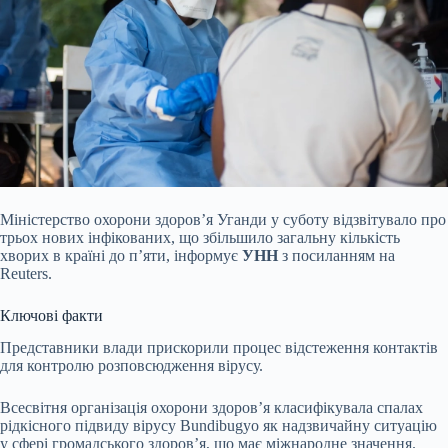
Міністерство охорони
здоров’я Уганди у суботу відзвітувало про
трьох нових інфікованих, що збільшило загальну кількість
хворих в країні до п’яти, інформує
УНН
з посиланням на
Reuters.
Ключові факти
Представники влади прискорили процес відстеження контактів
для контролю розповсюдження вірусу.
Всесвітня організація охорони здоров’я класифікувала спалах
рідкісного підвиду вірусу Bundibugyo як надзвичайну ситуацію
у сфері громадського здоров’я, що має міжнародне значення.