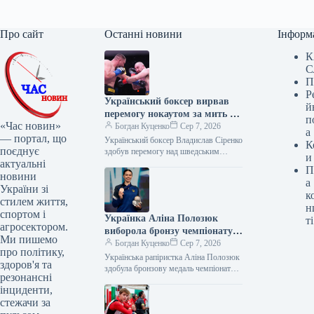
Про сайт
Останні новини
Інформ
К
С
П
Р
Український боксер вирвав
й
перемогу нокаутом за мить до
п
«Час новин»
фінального гонгу
Богдан Куценко
Сер 7, 2026
а
— портал, що
Український боксер Владислав Сіренко
К
поєднує
здобув перемогу над шведським
и
актуальні
важковаговиком Отто Валліном.
П
Поєдинок, що відбувся в Нью-Йорку
новини
а
в рамках шоу Zuffa…
України зі
к
стилем життя,
н
спортом і
Українка Аліна Полозюк
ті
агросектором.
виборола бронзу чемпіонату
Ми пишемо
світу з фехтування
Богдан Куценко
Сер 7, 2026
про політику,
Українська рапіристка Аліна Полозюк
здоров'я та
здобула бронзову медаль чемпіонату
резонансні
світу 2026 року, що проходить у
інциденти,
Гонконзі. Це перша в історії України…
стежачи за