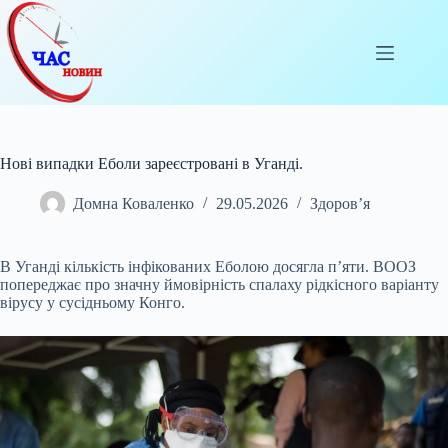
Перейти
до
вмісту
Нові випадки Еболи зареєстровані в Уганді.
Домна Коваленко
29.05.2026
Здоров’я
В Уганді кількість інфікованих Еболою досягла п’яти. ВООЗ
попереджає про значну ймовірність спалаху рідкісного варіанту
вірусу у сусідньому Конго.