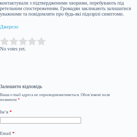
контактували з підтвердженими хворими, перебувають під
ретельним спостереженням. Громадян закликають залишатися
уважними та повідомляти про будь-які підозрілі симптоми.
Джерело
Submit Rating
Rate this item:
No votes yet.
Залишити відповідь
Ваша e-mail адреса не оприлюднюватиметься.
Обов’язкові поля
позначені
*
Ім’я
*
Email
*