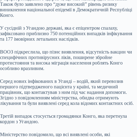
Також було заявлено про “дуже високий” рівень ризику
виникнення національної епідемії в Демократичній Республіці
Конго.
У сусідній з Угандою державі, яка є епіцентром спалаху,
зафіксовано приблизно 750 потенційних випадків інфікування
та 177 імовірних летальних наслідків.
ВООЗ підкреслила, що пізнє виявлення, відсутність вакцин чи
специфічних противірусних ліків, поширене збройне
протистояння та висока міграція населення роблять Конго
особливо вразливим.
Серед нових інфікованих в Уганді – водій, який перевозив
першого підтвердженого пацієнта у країні, та медичний
працівник, що контактував з ним під час надання допомоги.
Згідно з повідомленням міністерства, обидва отримують
лікування та були виявлені серед кола відомих контактних осіб.
Третій випадок стосується громадянки Конго, яка перетнула
кордон з Угандою.
Міністерство повідомило, що всі виявлені особи, які