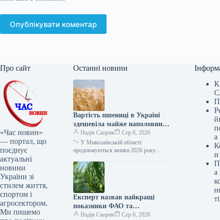
Опублікувати коментар
Про сайт
Останні новини
Інформ
К
С
П
Р
Вартість пшениці в Україні
й
здешевіла майже наполовину
п
«Час новин»
під час збору врожаю 2026
Надія Скорик
Сер 6, 2026
а
— портал, що
року, повідомляє
“> У Миколаївській області
К
поєднує
SuperAgronom.com.
продовжуються жнива 2026 року.
и
актуальні
Станом на 3 серпня вже зібрано 606
П
тис. га зернових та зернобобових…
новини
а
України зі
к
стилем життя,
н
спортом і
Експерт назвав найкращі
ті
агросектором.
показники ФАО та
Ми пишемо
рекомендовану густоту посіву
Надія Скорик
Сер 6, 2026