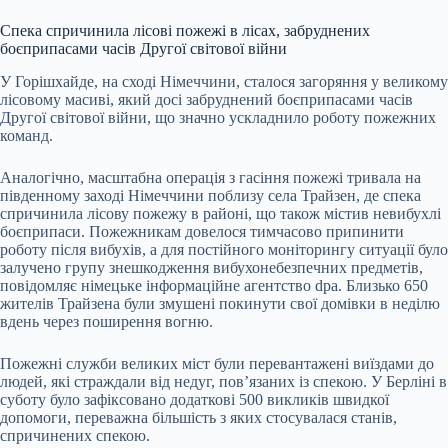
Спека спричинила лісові пожежі в лісах, забруднених
боєприпасами часів Другої світової війни
У Горішхайде, на сході Німеччини, сталося загоряння у великому
лісовому масиві, який досі забруднений боєприпасами часів
Другої світової війни, що значно ускладнило роботу пожежних
команд.
Аналогічно, масштабна операція з гасіння пожежі тривала на
південному заході Німеччини поблизу села Трайзен, де спека
спричинила лісову пожежу в районі, що також містив невибухлі
боєприпаси. Пожежникам довелося тимчасово припинити
роботу після вибухів, а для постійного моніторингу ситуації було
залучено групу знешкодження вибухонебезпечних предметів,
повідомляє німецьке інформаційне агентство dpa. Близько 650
жителів Трайзена були змушені покинути свої домівки в неділю
вдень через поширення вогню.
Пожежні служби великих міст були перевантажені виїздами до
людей, які страждали від недуг, пов’язаних із спекою. У Берліні в
суботу було зафіксовано додаткові 500 викликів швидкої
допомоги, переважна більшість з яких стосувалася станів,
спричинених спекою.