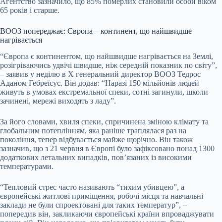
Агентство зазначило, що 85% померлих становили особи віком
65 років і старше.
ВООЗ попереджає: Європа – континент, що найшвидше
нагрівається
“Європа є континентом, що найшвидше нагрівається на Землі,
розігріваючись удвічі швидше, ніж середній показник по світу”,
– заявив у неділю в X генеральний директор ВООЗ Тедрос
Аданом Гебреїсус. Він додав: “Наразі 150 мільйонів людей
живуть в умовах екстремальної спеки, сотні загинули, школи
зачинені, мережі виходять з ладу”.
За його словами, хвиля спеки, спричинена зміною клімату та
глобальним потеплінням, яка раніше траплялася раз на
покоління, тепер відбувається майже щорічно. Він також
зазначив, що з 21 червня в Європі було зафіксовано понад 1300
додаткових летальних випадків, пов’язаних із високими
температурами.
“Тепловий стрес часто називають “тихим убивцею”, а
європейські житлові приміщення, робочі місця та навчальні
заклади не були спроектовані для таких температур”, –
попередив він, закликаючи європейські країни впроваджувати