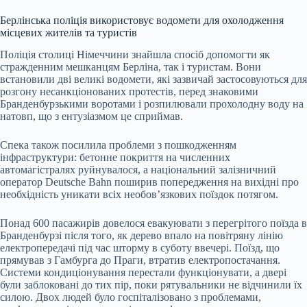
Берлінська поліція використовує водомети для охолодження
місцевих жителів та туристів
Поліція столиці Німеччини знайшла спосіб допомогти як
стражденним мешканцям Берліна, так і туристам. Вони
встановили дві великі водомети, які зазвичай застосовуються для
розгону несанкціонованих протестів, перед знаковими
Бранденбурзькими воротами і розпилювали прохолодну воду на
натовп, що з ентузіазмом це сприймав.
Спека також посилила проблеми з пошкодженням
інфраструктури: бетонне покриття на численних
автомагістралях руйнувалося, а національний залізничний
оператор Deutsche Bahn поширив попередження на вихідні про
необхідність уникати всіх необов’язкових поїздок потягом.
Понад 600 пасажирів довелося евакуювати з перегрітого поїзда в
Бранденбурзі після того, як дерево впало на повітряну лінію
електропередачі під час шторму в суботу ввечері. Поїзд, що
прямував з Гамбурга до Праги, втратив електропостачання.
Системи кондиціонування перестали функціонувати, а двері
були заблоковані до тих пір, поки рятувальники не відчинили їх
силою. Двох людей було госпіталізовано з проблемами,