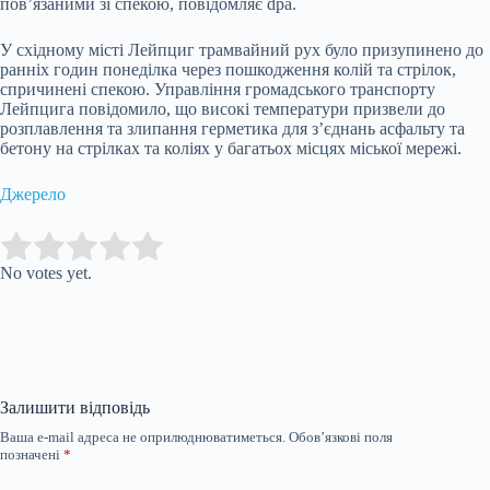
пов’язаними зі спекою, повідомляє dpa.
У східному місті Лейпциг трамвайний рух було призупинено до
ранніх годин понеділка через пошкодження колій та стрілок,
спричинені спекою. Управління громадського транспорту
Лейпцига повідомило, що високі температури призвели до
розплавлення та злипання герметика для з’єднань асфальту та
бетону на стрілках та коліях у багатьох місцях міської мережі.
Джерело
Submit Rating
Rate this item:
No votes yet.
Залишити відповідь
Ваша e-mail адреса не оприлюднюватиметься.
Обов’язкові поля
позначені
*