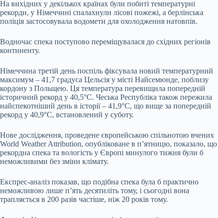
На вихідних у декількох країнах були побиті температурні
рекорди, у Німеччині спалахнули лісові пожежі, а берлінська
поліція застосовувала водомети для охолодження натовпів.
Водночас спека поступово переміщувалася до східних регіонів
континенту.
Німеччина третій день поспіль фіксувала новий температурний
максимум – 41,7 градуса Цельсія у місті Найсемюнде, поблизу
кордону з Польщею. Ця температура перевищила попередній
історичний рекорд у 40,5°C. Чеська Республіка також пережила
найспекотніший день в історії – 41,9°C, що вище за попередній
рекорд у 40,9°C, встановлений у суботу.
Нове дослідження, проведене європейською спільнотою вчених
World Weather Attribution, опубліковане в п’ятницю, показало, що
рекордна спека та вологість у Європі минулого тижня були б
неможливими без зміни клімату.
Експрес-аналіз показав, що подібна спека була б практично
неможливою лише п’ять десятиліть тому, і сьогодні вона
трапляється в 200 разів частіше, ніж 20 років тому.