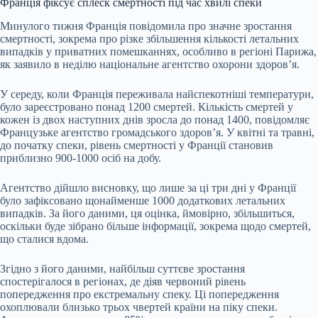
Франція фіксує сплеск смертності під час хвилі спеки
Минулого тижня Франція повідомила про значне зростання
смертності, зокрема про різке збільшення кількості летальних
випадків у приватних помешканнях, особливо в регіоні Парижа,
як заявило в неділю національне агентство охорони здоров’я.
У середу, коли Франція переживала найспекотніші температури,
було зареєстровано понад 1200 смертей. Кількість смертей у
кожен із двох наступних днів зросла до понад 1400, повідомляє
Французьке агентство громадського здоров’я. У квітні та травні,
до початку спеки, рівень смертності у Франції становив
приблизно 900-1000 осіб на добу.
Агентство дійшло висновку, що лише за ці три дні у Франції
було зафіксовано щонайменше 1000 додаткових летальних
випадків. За його даними, ця оцінка, ймовірно, збільшиться,
оскільки буде зібрано більше інформації, зокрема щодо смертей,
що сталися вдома.
Згідно з його даними, найбільш суттєве зростання
спостерігалося в регіонах, де діяв червоний рівень
попередження про екстремальну спеку. Ці попередження
охоплювали близько трьох чвертей країни на піку спеки.