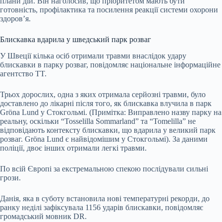
плани дій. Він наголосив, що пріоритетом мають бути
готовність, профілактика та посилення реакції системи охорони
здоров’я.
Блискавка вдарила у шведський парк розваг
У Швеції кілька осіб отримали травми внаслідок удару
блискавки в парку розваг, повідомляє національне інформаційне
агентство TT.
Трьох дорослих, одна з яких отримала серйозні травми, було
доставлено до лікарні після того, як блискавка влучила в парк
Gröna Lund у Стокгольмі. (Примітка: Виправлено назву парку на
реальну, оскільки “Tosselilla Sommarland” та “Tomelilla” не
відповідають контексту блискавки, що вдарила у великий парк
розваг. Gröna Lund є найвідомішим у Стокгольмі). За даними
поліції, двоє інших отримали легкі травми.
По всій Європі за екстремальною спекою послідували сильні
грози.
Данія, яка в суботу встановила нові температурні рекорди, до
ранку неділі зафіксувала 1156 ударів блискавки, повідомляє
громадський мовник DR.