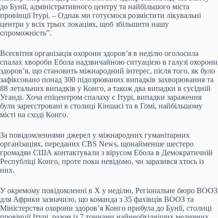
до Бунії, адміністративного центру та найбільшого міста
провінції Ітурі. – Однак ми готуємося розмістити лікувальні
центри у всіх трьох локаціях, щоб збільшити нашу
спроможність”.
Всесвітня організація охорони здоров’я в неділю оголосила
спалах хвороби Ебола надзвичайною ситуацією в галузі охорони
здоров’я, що становить міжнародний інтерес, після того, як було
зафіксовано понад 300 підозрюваних випадків захворювання та
88 летальних випадків у Конго, а також два випадки в сусідній
Уганді. Хоча епіцентром спалаху є Ітурі, випадки зараження
були зареєстровані в столиці Кіншасі та в Гомі, найбільшому
місті на сході Конго.
За повідомленнями джерел у міжнародних гуманітарних
організаціях, переданих CBS News, щонайменше шестеро
громадян США контактували з вірусом Ебола в Демократичній
Республіці Конго, проте поки невідомо, чи заразився хтось із
них.
У окремому повідомленні в X у неділю, Регіональне бюро ВООЗ
для Африки зазначило, що команда з 35 фахівців ВООЗ та
Міністерства охорони здоров’я Конго прибула до Бунії, столиці
провінції Ітурі, разом із 7 тоннами найнеобхідніших медичних