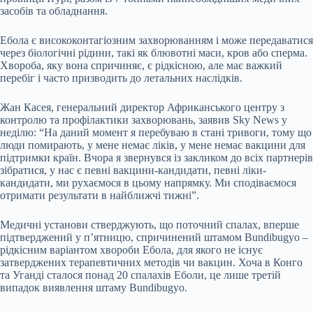
засобів та обладнання.
Ебола є висококонтагіозним захворюванням і може передаватися
через біологічні рідини, такі як блювотні маси, кров або сперма.
Хвороба, яку вона спричиняє, є рідкісною, але має важкий
перебіг і часто призводить до летальних наслідків.
Жан Касея, генеральний директор Африканського центру з
контролю та профілактики захворювань, заявив Sky News у
неділю: “На даний момент я перебуваю в стані тривоги, тому що
люди помирають, у мене немає ліків, у мене немає вакцини для
підтримки країн. Вчора я звернувся із закликом до всіх партнерів
зібратися, у нас є певні вакцини-кандидати, певні ліки-
кандидати, ми рухаємося в цьому напрямку. Ми сподіваємося
отримати результати в найближчі тижні”.
Медичні установи стверджують, що поточний спалах, вперше
підтверджений у п’ятницю, спричинений штамом Bundibugyo –
рідкісним варіантом хвороби Ебола, для якого не існує
затверджених терапевтичних методів чи вакцин. Хоча в Конго
та Уганді сталося понад 20 спалахів Еболи, це лише третій
випадок виявлення штаму Bundibugyo.