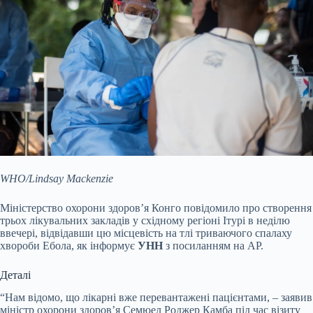
WHO/Lindsay Mackenzie
Міністерство охорони здоров’я Конго повідомило про створення
трьох лікувальних закладів у східному регіоні Ітурі в неділю
ввечері, відвідавши цю місцевість на тлі триваючого спалаху
хвороби Ебола, як інформує
УНН
з посиланням на AP.
Деталі
“Нам відомо, що лікарні вже перевантажені пацієнтами, – заявив
міністр охорони здоров’я Семюел Роджер Камба під час візиту