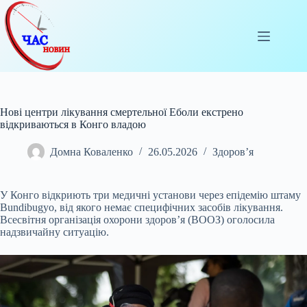
Перейти
до
вмісту
Нові центри лікування смертельної Еболи екстрено
відкриваються в Конго владою
Домна Коваленко
26.05.2026
Здоров’я
У Конго відкриють три медичні установи через епідемію штаму
Bundibugyo, від якого немає специфічних засобів лікування.
Всесвітня організація охорони здоров’я (ВООЗ
) оголосила
надзвичайну ситуацію.