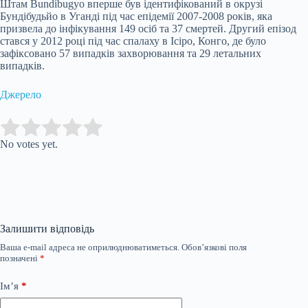
Штам Bundibugyo вперше був ідентифікований в окрузі
Бундібудьйо в Уганді під час епідемії 2007-2008 років, яка
призвела до інфікування 149 осіб та 37 смертей. Другий епізод
стався у 2012 році під час спалаху в Ісіро, Конго, де було
зафіксовано 57 випадків захворювання та 29 летальних
випадків.
Джерело
Submit Rating
Rate this item:
No votes yet.
Залишити відповідь
Ваша e-mail адреса не оприлюднюватиметься.
Обов’язкові поля
позначені
*
Ім’я
*