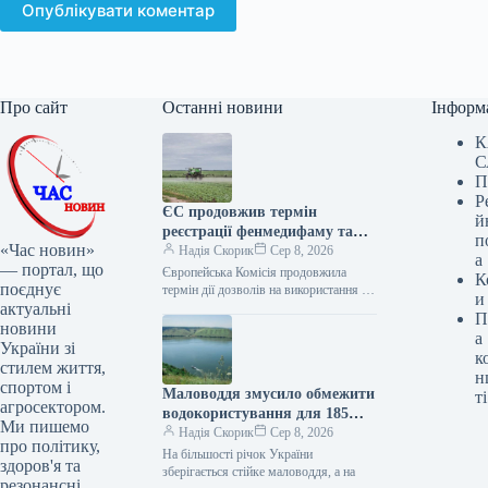
Опублікувати коментар
Про сайт
Останні новини
Інформ
К
С
П
Р
ЄС продовжив термін
й
реєстрації фенмедифаму та
п
«Час новин»
металаксилу
Надія Скорик
Сер 8, 2026
а
— портал, що
Європейська Комісія продовжила
К
поєднує
термін дії дозволів на використання 21
и
актуальні
активної речовини для засобів захисту
П
рослин. Це рішення, ухвалене 28
новини
а
липня…
України зі
к
стилем життя,
н
спортом і
Маловоддя змусило обмежити
ті
агросектором.
водокористування для 185
Ми пишемо
українських компаній
Надія Скорик
Сер 8, 2026
про політику,
На більшості річок України
здоров'я та
зберігається стійке маловоддя, а на
резонансні