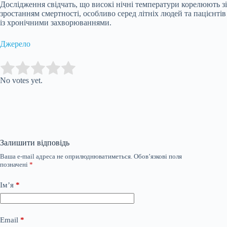
Дослідження свідчать, що високі нічні температури корелюють зі
зростанням смертності, особливо серед літніх людей та пацієнтів
із хронічними захворюваннями.
Джерело
Submit Rating
Rate this item:
No votes yet.
Залишити відповідь
Ваша e-mail адреса не оприлюднюватиметься.
Обов’язкові поля
позначені
*
Ім’я
*
Email
*