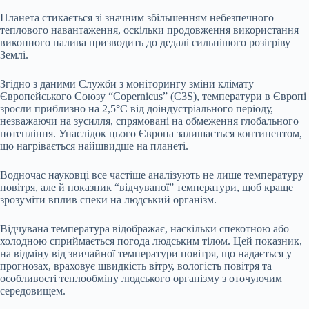
Планета стикається зі значним збільшенням небезпечного
теплового навантаження, оскільки продовження використання
викопного палива призводить до дедалі сильнішого розігріву
Землі.
Згідно з даними Служби з моніторингу зміни клімату
Європейського Союзу “Copernicus” (C3S), температури в Європі
зросли приблизно на 2,5°C від доіндустріального періоду,
незважаючи на зусилля, спрямовані на обмеження глобального
потепління. Унаслідок цього Європа залишається континентом,
що нагрівається найшвидше на планеті.
Водночас науковці все частіше аналізують не лише температуру
повітря, але й показник “відчуваної” температури, щоб краще
зрозуміти вплив спеки на людський організм.
Відчувана температура відображає, наскільки спекотною або
холодною сприймається погода людським тілом. Цей показник,
на відміну від звичайної температури повітря, що надається у
прогнозах, враховує швидкість вітру, вологість повітря та
особливості теплообміну людського організму з оточуючим
середовищем.