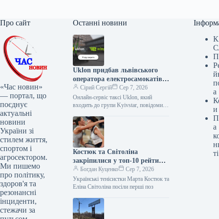
Про сайт
Останні новини
Інформ
К
С
П
Р
Uklon придбав львівського
й
оператора електросамокатів
п
«Час новин»
e-Wings за 97,6 млн грн
Сірий Сергій
Сер 7, 2026
а
— портал, що
Онлайн-сервіс таксі Uklon, який
К
поєднує
входить до групи Kyivstar, повідомив
и
актуальні
про завершення угоди з купівлі 100%
П
корпоративних прав львівської
новини
а
компанії-оператора
України зі
к
стилем життя,
н
спортом і
Костюк та Світоліна
ті
агросектором.
закріпилися у топ-10 рейтингу
Ми пишемо
форми сезону yElo
Богдан Куценко
Сер 7, 2026
про політику,
Українські тенісистки Марта Костюк та
здоров'я та
Еліна Світоліна посіли перші поз
резонансні
інциденти,
стежачи за
пульсом