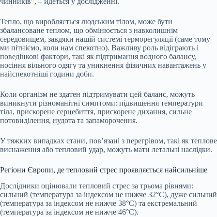
чинників”, – йдеться у дослідженні.
Тепло, що виробляється людським тілом, може бути
збалансоване теплом, що обмінюється з навколишнім
середовищем, завдяки нашій системі терморегуляції (саме тому
ми пітніємо, коли нам спекотно). Важливу роль відіграють і
поведінкові фактори, такі як підтримання водного балансу,
носіння вільного одягу та уникнення фізичних навантажень у
найспекотніші години доби.
Коли організм не здатен підтримувати цей баланс, можуть
виникнути різноманітні симптоми: підвищення температури
тіла, прискорене серцебиття, прискорене дихання, сильне
потовиділення, нудота та запаморочення.
У тяжких випадках стани, пов’язані з перегрівом, такі як теплове
виснаження або тепловий удар, можуть мати летальні наслідки.
Регіони Європи, де тепловий стрес проявляється найсильніше
Дослідники оцінювали тепловий стрес за трьома рівнями:
сильний (температура за індексом не нижче 32°C), дуже сильний
(температура за індексом не нижче 38°C) та екстремальний
(температура за індексом не нижче 46°C).