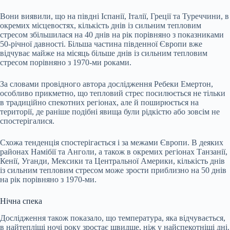
Вони виявили, що на півдні Іспанії, Італії, Греції та Туреччини, в
окремих місцевостях, кількість днів із сильним тепловим
стресом збільшилася на 40 днів на рік порівняно з показниками
50-річної давності. Більша частина південної Європи вже
відчуває майже на місяць більше днів із сильним тепловим
стресом порівняно з 1970-ми роками.
За словами провідного автора дослідження Ребеки Емертон,
особливо прикметно, що тепловий стрес посилюється не тільки
в традиційно спекотних регіонах, але й поширюється на
території, де раніше подібні явища були рідкістю або зовсім не
спостерігалися.
Схожа тенденція спостерігається і за межами Європи. В деяких
районах Намібії та Анголи, а також в окремих регіонах Танзанії,
Кенії, Уганди, Мексики та Центральної Америки, кількість днів
із сильним тепловим стресом може зрости приблизно на 50 днів
на рік порівняно з 1970-ми.
Нічна спека
Дослідження також показало, що температура, яка відчувається,
в найтепліші ночі року зростає швидше, ніж у найспекотніші дні.