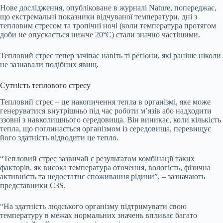
Нове дослідження, опубліковане в журналі Nature, попереджає,
що екстремальні показники відчуваної температури, дні з
тепловим стресом та тропічні ночі (коли температура протягом
доби не опускається нижче 20°C) стали значно частішими.
Тепловий стрес тепер зачіпає навіть ті регіони, які раніше ніколи
не зазнавали подібних явищ.
Сутність теплового стресу
Тепловий стрес – це накопичення тепла в організмі, яке може
генеруватися внутрішньо під час роботи м’язів або надходити
ззовні з навколишнього середовища. Він виникає, коли кількість
тепла, що поглинається організмом із середовища, перевищує
його здатність відводити це тепло.
“Тепловий стрес зазвичай є результатом комбінації таких
факторів, як висока температура оточення, вологість, фізична
активність та недостатнє споживання рідини”, – зазначають
представники C3S.
“На здатність людського організму підтримувати свою
температуру в межах нормальних значень впливає багато