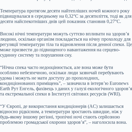
Температура протягом десяти найтепліших ночей кожного року
підвищувалася в середньому на 0,32°C за десятиліття, тоді як для
десяти найспекотніших днів цей показник становив 0,27°C.
Високі нічні температури можуть суттєво впливати на здоров’я
людини, оскільки організм покладається на нічну прохолоду для
регуляції температури тіла та відновлення після денної спеки. Це
може призвести до підвищеного навантаження на серцево-
судинну систему та порушення сну.
“Нічна спека часто недооцінюється, але вона може бути
особливо небезпечною, оскільки люди зазвичай перебувають
удома і можуть не мати доступу до прохолодних,
кондиціонованих приміщень”, – зазначила в інтерв’ю Euronews
Earth Рут Енгель, фахівець з даних у галузі екологічного здоров’я
та екстремальної спеки в Інституті світових ресурсів (WRI).
“У Європі, де використання кондиціонерів (AC) залишається
відносно рідкісним, а температури зростають швидше, ніж у
будь-якому іншому регіоні, тропічні ночі стають серйозною
проблемою громадської охорони здоров’я”, – наголосила вона.