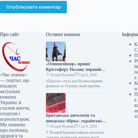
Опублікувати коментар
Про сайт
Останні новини
Інформ
К
С
П
Р
«Оппенгеймер» приніс
й
Крістоферу Нолану перший
п
«Час новин»
мільярд за 14 років
Богдан Куценко
Сер 8, 2026
а
— портал, що
«Одіссея» стала для Нолана першим
К
поєднує
фільмом за 14 років, який заробив
и
актуальні
понад $1 мільярд Фільм Крістофера
П
Нолана «Одіссея» став для…
новини
а
України зі
к
стилем життя,
н
спортом і
Британська антологія та
ті
агросектором.
шведська збірка: українські
Ми пишемо
поетки здобувають
Богдан Куценко
Сер 8, 2026
про політику,
міжнародне визнання
У Великій Британії вийшла антологія
здоров'я та
сучасної української жіночої поезії