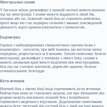
Менструальні спазми
У багатьох жінок дискомфорт у нижній частині живота виникає
під час менструації. Спазми можуть віддавати в лівий бік,
поперек або таз. Зазвичай такий біль не становить небезпеки,
проте якщо він стає надмірно сильним і заважає повсякденній
діяльності, варто проконсультуватися з гінекологом.
Ендометріоз
Однією з найпоширеніших гінекологічних причин болю є
ендометріоз – патологія, при якій тканина, що вистилає матку
зсередини, розростається за її межами. Типові симптоми: болісні
менструації, дискомфорт у попереку з лівого боку, спазми в
животі, аномальні кров’янисті виділення між менструаціями,
біль під час статевих контактів, діарея або закрепи, болісне
сечовипускання, безпліддя.
Кісти яєчників
Ниючий біль у лівому боці іноді спричиняють кісти яєчників.
Найчастіше вони не становлять загрози, але при збільшенні або
розриві можуть викликати сильний біль і потребувати
термінового медичного втручання. Додатковими симптомами
можуть бути: тягнучий або гострий біль у лівій частині живота,