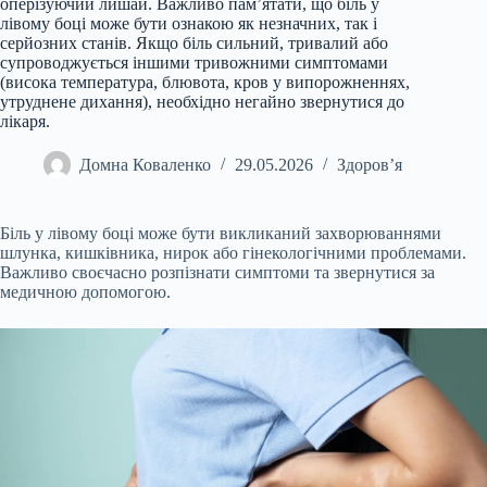
оперізуючий лишай. Важливо пам’ятати, що біль у
лівому боці може бути ознакою як незначних, так і
серйозних станів. Якщо біль сильний, тривалий або
супроводжується іншими тривожними симптомами
(висока температура, блювота, кров у випорожненнях,
утруднене дихання), необхідно негайно звернутися до
лікаря.
Домна Коваленко
29.05.2026
Здоров’я
Біль у лівому боці може бути викликаний захворюваннями
шлунка, кишківника, нирок або гінекологічними проблемами.
Важливо своєчасно розпізнати симптоми та звернутися за
медичною допомогою.