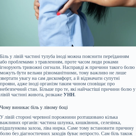
Біль у лівій частині тулуба іноді можна пояснити переїданням
або проблемами з травленням, проте часом люди роками
ігнорують тривожні сигнали. Насправді ж причини такого болю
можуть бути вельми різноманітними, тому важливо не лише
звертати увагу на сам дискомфорт, а й відзначати супутні
прояви, адже іноді організм таким чином сповіщає про
небезпечний стан. Більше про те, які найчастіші причини болю у
лівій частині живота, розкаже
УНН
.
Чому виникає біль у лівому боці
У лівій стороні черевної порожнини розташовано кілька
важливих органів: частина шлунка, кишківник, селезінка,
підшлункова залоза, ліва нирка. Саме тому встановити причину
болю без діагностичних заходів буває непросто. Сам біль також