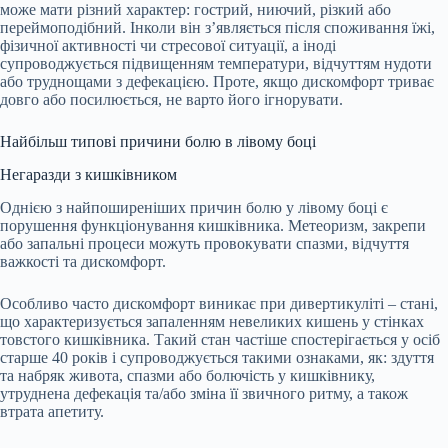
може мати різний характер: гострий, ниючий, різкий або
переймоподібний. Інколи він з’являється після споживання їжі,
фізичної активності чи стресової ситуації, а іноді
супроводжується підвищенням температури, відчуттям нудоти
або труднощами з дефекацією. Проте, якщо дискомфорт триває
довго або посилюється, не варто його ігнорувати.
Найбільш типові причини болю в лівому боці
Негаразди з кишківником
Однією з найпоширеніших причин болю у лівому боці є
порушення функціонування кишківника. Метеоризм, закрепи
або запальні процеси можуть провокувати спазми, відчуття
важкості та дискомфорт.
Особливо часто дискомфорт виникає при дивертикуліті – стані,
що характеризується запаленням невеликих кишень у стінках
товстого кишківника. Такий стан частіше спостерігається у осіб
старше 40 років і супроводжується такими ознаками, як: здуття
та набряк живота, спазми або болючість у кишківнику,
утруднена дефекація та/або зміна її звичного ритму, а також
втрата апетиту.