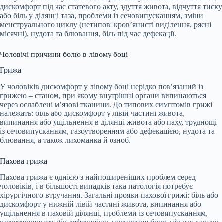
дискомфорт під час статевого акту, здуття живота, відчуття тиску
або біль у ділянці таза, проблеми із сечовипусканням, зміни
менструального циклу (нетипові кров’янисті виділення, рясні
місячні), нудота та блювання, біль під час дефекації.
Чоловічі причини болю в лівому боці
Грижа
У чоловіків дискомфорт у лівому боці нерідко пов’язаний із
грижею – станом, при якому внутрішні органи випинаються
через ослаблені м’язові тканини. До типових симптомів грижі
належать: біль або дискомфорт у лівій частині живота,
випинання або ущільнення в ділянці живота або паху, труднощі
із сечовипусканням, газоутворенням або дефекацією, нудота та
блювання, а також лихоманка й озноб.
Пахова грижа
Пахова грижа є однією з найпоширеніших проблем серед
чоловіків, і в більшості випадків така патологія потребує
хірургічного втручання. Загальні прояви пахової грижі: біль або
дискомфорт у нижній лівій частині живота, випинання або
ущільнення в паховій ділянці, проблеми із сечовипусканням,
газоутворенням або дефекацією, посилення болю під час кашлю,