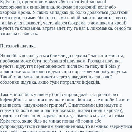
Крім того, причиною можуть бути хронічні запальні
захворювання кишківника, зокрема виразковий коліт або
хвороба Крона. У таких випадках до болю додаються додаткові
симптоми, а саме: біль та спазми в лівій частині живота, здуття
та відчуття важкості, часта діарея (зокрема, з домішками крові),
нудота та блювання, втрата апетиту та ваги, лихоманка, озноб та
загальна слабкість.
Патології шлунка
Якщо біль локалізується ближче до верхньої частини живота,
проблема може бути пов’язана зі шлунком. Розлади шлунка,
нудота, відчуття переповненості після їжі та пекучий біль у
ділянці живота інколи свідчать про виразкову хворобу шлунка.
Такий стан може виникати через ушкодження слизової
оболонки шлунка, якщо туди потрапляє інфекція.
Також іноді біль у лівому боці супроводжує гастроентерит –
інфекційне запалення шлунка та кишківника, яке в побуті часто
називають “шлунковим грипом”. Симптомами цієї недуги є
спазми та болі в лівій частині живота, діарея (іноді з кров’ю),
нудота та блювання, втрата апетиту, ломота в м’язах та втома.
Крім того, якщо біль не минає понад 48 годин або
супроводжується сильним зневодненням, то важливо звернутися
за кваліфікованою допомогою до гастроентеролога.