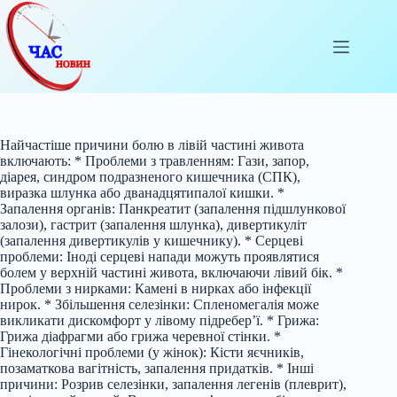
Перейти
до
вмісту
Найчастіше причини болю в лівій частині живота
включають: * Проблеми з травленням: Гази, запор,
діарея, синдром подразненого кишечника (СПК),
виразка шлунка або дванадцятипалої кишки. *
Запалення органів: Панкреатит (запалення підшлункової
залози), гастрит (запалення шлунка), дивертикуліт
(запалення дивертикулів у кишечнику). * Серцеві
проблеми: Іноді серцеві напади можуть проявлятися
болем у верхній частині живота, включаючи лівий бік. *
Проблеми з нирками: Камені в нирках або інфекції
нирок. * Збільшення селезінки: Спленомегалія може
викликати дискомфорт у лівому підребер’ї. * Грижа:
Грижа діафрагми або грижа черевної стінки. *
Гінекологічні проблеми (у жінок): Кісти яєчників,
позаматкова вагітність, запалення придатків. * Інші
причини: Розрив селезінки, запалення легенів (плеврит),