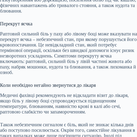
фізичних навантажень або тривалого стояння, а також нудота та
блювання.
Перекрут яєчка
Раптовий сильний біль у паху або лівому боці може вказувати на
перекрут яєчка – небезпечний стан, при якому порушується його
кровопостачання. Це невідкладний стан, який потребує
термінової операції, оскільки без швидкої допомоги існує ризик
незворотних ускладнень. Симптоми перекруту яєчка
включають: раптовий, сильний біль у лівій частині живота або
паху, набряк мошонки, нудота та блювання, а також лихоманка й
озноб.
Коли необхідно негайно звернутися до лікаря
Медичні фахівці рекомендують не відкладати візит до лікаря,
якщо біль у лівому боці супроводжується підвищенням
температури, блюванням, наявністю крові в калі або сечі,
раптовою слабкістю чи запамороченням.
Також небезпечним сигналом є біль, який не зникає кілька днів
або поступово посилюється. Окрім того, самостійне лікування в
таких випадках може лише погіршити ситуацію. Іноді під