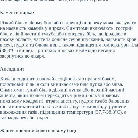
Камені в нирках
Різкий біль у лівому боці або в ділянці попереку може вказувати
на наявність каменів у нирках. Симптоми включають: гострий
біль у лівій частині тулуба або попереку, біль, що іррадіює в
пахову область, часте та болісне сечовипускання, наявність крові
в сечі, нудота та блювання, а також підвищення температури тіла
(38,3°C і вище). При таких проявах необхідно негайно
звернутися до лікаря.
Апендицит
Хоча апендицит зазвичай асоціюється з правим боком,
початковий біль інколи виникає саме біля пупка або зліва.
Симптоми: тупий біль в ділянці пупка або верхній частині
живота, який згодом переходить у різкий біль у правому
нижньому квадранті, втрата апетиту, нудота та/або блювання
після виникнення болю в животі, здуття живота, утруднене
відходження газів, підвищення температури (37,7-38,8°C), а
також діарея або закреп.
Жіночі причини болю в лівому боці