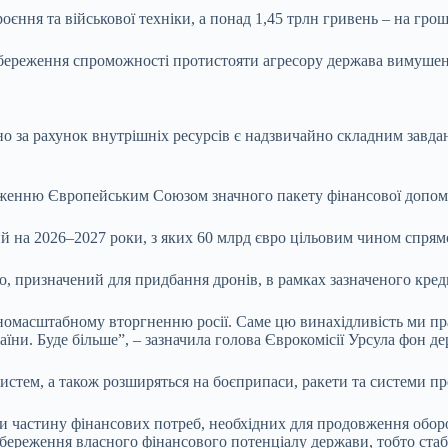
оєння та військової техніки, а понад 1,45 трлн гривень – на гро
збереження спроможності протистояти агресору держава вимушен
о за рахунок внутрішніх ресурсів є надзвичайно складним завд
женню Європейським Союзом значного пакету фінансової допомо
й на 2026–2027 роки, з яких 60 млрд євро цільовим чином спрям
о, призначений для придбання дронів, в рамках зазначеного креди
вномасштабному вторгненню росії. Саме цю винахідливість ми пр
їни. Буде більше”, – зазначила голова Єврокомісії Урсула фон де
истем, а також розширяться на боєприпаси, ракети та системи п
 частину фінансових потреб, необхідних для продовження оборо
 збереження власного фінансового потенціалу держави, тобто стаб