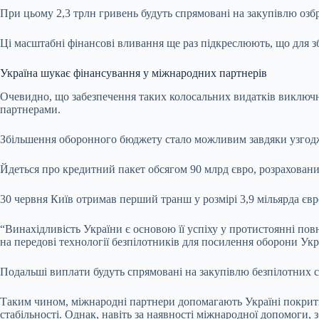
При цьому 2,3 трлн гривень будуть спрямовані на закупівлю озбр
Ці масштабні фінансові вливання ще раз підкреслюють, що для 
Україна шукає фінансування у міжнародних партнерів
Очевидно, що забезпечення таких колосальних видатків виключн
партнерами.
Збільшення оборонного бюджету стало можливим завдяки узгод
Йдеться про кредитний пакет обсягом 90 млрд євро, розраховани
30 червня Київ отримав перший транш у розмірі 3,9 мільярда євр
“Винахідливість України є основою її успіху у протистоянні по
на передові технології безпілотників для посилення оборони Укра
Подальші виплати будуть спрямовані на закупівлю безпілотних с
Таким чином, міжнародні партнери допомагають Україні покрити
стабільності. Однак, навіть за наявності міжнародної допомоги,