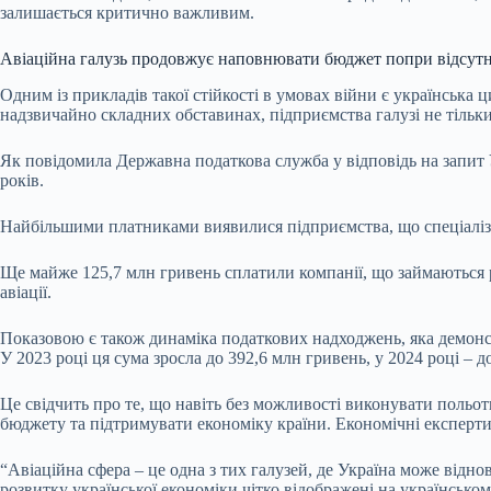
залишається критично важливим.
Авіаційна галузь продовжує наповнювати бюджет попри відсутн
Одним із прикладів такої стійкості в умовах війни є українська
надзвичайно складних обставинах, підприємства галузі не тільки
Як повідомила Державна податкова служба у відповідь на запит
років.
Найбільшими платниками виявилися підприємства, що спеціалізу
Ще майже 125,7 млн гривень сплатили компанії, що займаються 
авіації.
Показовою є також динаміка податкових надходжень, яка демонс
У 2023 році ця сума зросла до 392,6 млн гривень, у 2024 році – 
Це свідчить про те, що навіть без можливості виконувати польо
бюджету та підтримувати економіку країни. Економічні експерти
“Авіаційна сфера – це одна з тих галузей, де Україна може відно
розвитку української економіки чітко відображені на українсько