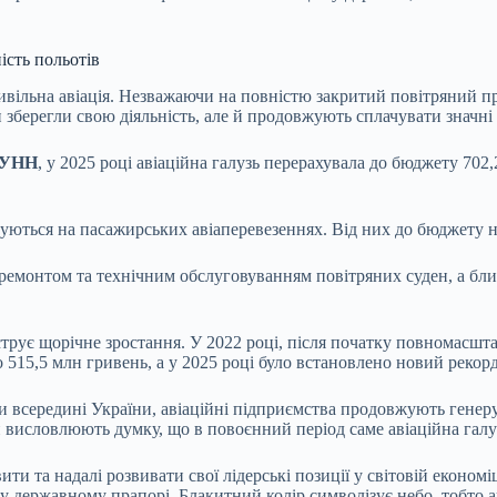
ість польотів
 цивільна авіація. Незважаючи на повністю закритий повітряний 
 зберегли свою діяльність, але й продовжують сплачувати значні
УНН
, у 2025 році авіаційна галузь перерахувала до бюджету 702
ються на пасажирських авіаперевезеннях. Від них до бюджету н
ремонтом та технічним обслуговуванням повітряних суден, а бли
трує щорічне зростання. У 2022 році, після початку повномасшт
до 515,5 млн гривень, а у 2025 році було встановлено новий рекор
ти всередині України, авіаційні підприємства продовжують генер
 висловлюють думку, що в повоєнний період саме авіаційна галу
вити та надалі розвивати свої лідерські позиції у світовій еконо
му державному прапорі. Блакитний колір символізує небо, тобто а