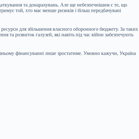
одаткування та донарахувань. Але ще небезпечнішим є те, що
римує той, хто має менше ризиків і більш передбачувані
є ресурси для збільшення власного оборонного бюджету. За таких
ня та розвиток галузей, які навіть під час війни забезпечують
ішньому фінансуванні лише зростатиме. Умовно кажучи, Україна