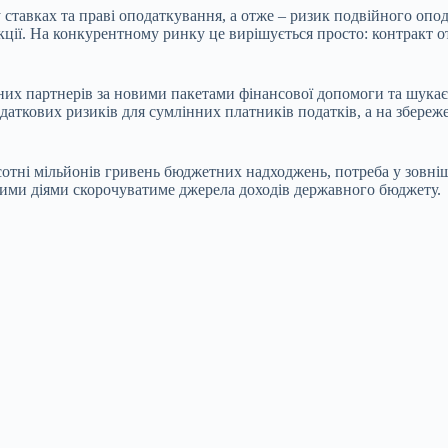
 у ставках та праві оподаткування, а отже – ризик подвійного оп
ії. На конкурентному ринку це вирішується просто: контракт от
дних партнерів за новими пакетами фінансової допомоги та шука
аткових ризиків для сумлінних платників податків, а на збережен
 сотні мільйонів гривень бюджетних надходжень, потреба у зовн
ними діями скорочуватиме джерела доходів державного бюджету.