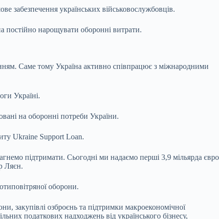
шове забезпечення українських військовослужбовців.
а постійно нарощувати оборонні витрати.
анням. Саме тому Україна активно співпрацює з міжнародними
ги Україні.
овані на оборонні потреби України.
ту Ukraine Support Loan.
агнемо підтримати. Сьогодні ми надаємо перші 3,9 мільярда євро
р Ляєн.
ротиповітряної оборони.
ни, закупівлі озброєнь та підтримки макроекономічної
ільних податкових надходжень від українського бізнесу,