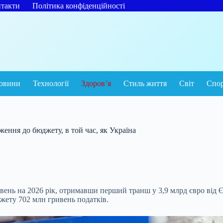
такти
Політика конфіденційності
овини
Технології
Здоров’я
Стиль життя
Світ
Спо
ення до бюджету, в той час, як Україна
вень на 2026 рік, отримавши перший транш у 3,9 млрд євро від 
джету 702 млн гривень податків.