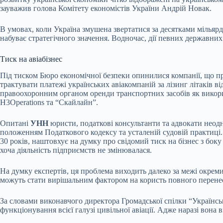
зауважив голова Комітету економістів України Андрій Новак.
В умовах, коли Україна змушена звертатися за десятками мільяр
набуває стратегічного значення. Водночас, дії певних державни
Тиск на авіабізнес
Під тиском Бюро економічної безпеки опинилися компанії, що пра
трактувати платежі українських авіакомпаній за лізинг літаків в
правоохоронним органом оренди транспортних засобів як викори
Н3Operations та “Скайлайн”.
Опитані
УНН
юристи, податкові консультанти та адвокати неод
положенням Податкового кодексу та усталеній судовій практиці. 
30 років, наштовхує на думку про свідомий тиск на бізнес з бок
хоча діяльність підприємств не змінювалася.
На думку експертів, ця проблема виходить далеко за межі окрем
можуть стати вирішальним фактором на користь повного перенес
За словами виконавчого директора Громадської спілки “Українс
функціонування всієї галузі цивільної авіації. Адже наразі вон