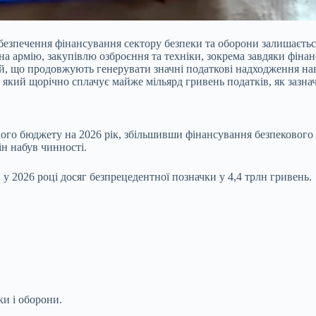
 забезпечення фінансування сектору безпеки та оборони залишаєт
а армію, закупівлю озброєння та техніки, зокрема завдяки фінан
ей, що продовжують генерувати значні податкові надходження нав
с, який щорічно сплачує майже мільярд гривень податків, як зазн
ого бюджету на 2026 рік, збільшивши фінансування безпекового 
ін набув чинності.
 у 2026 році досяг безпрецедентної позначки у 4,4 трлн гривень.
ки і оборони.