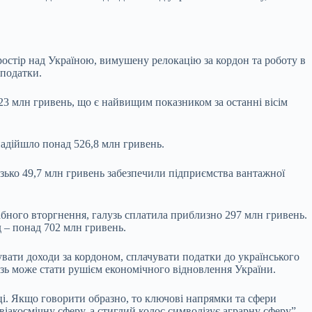
простір над Україною, вимушену релокацію за кордон та роботу в
 податки.
,23 млн гривень, що є найвищим показником за останні вісім
адійшло понад 526,8 млн гривень.
зько 49,7 млн гривень забезпечили підприємства вантажної
абного вторгнення, галузь сплатила приблизно 297 млн гривень.
д – понад 702 млн гривень.
увати доходи за кордоном, сплачувати податки до українського
зь може стати рушієм економічного відновлення України.
міці. Якщо говорити образно, то ключові напрямки та сфери
віакосмічну сферу, а стиглий колос символізує аграрну сферу”, –