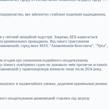
підприємство, яке забезпечує стабільні податкові надходження,
у світовій авіаційній індустрії. Зокрема, БЕБ намагається
иття кримінальних проваджень. Від такого трактування
акомпаній, серед яких МАУ, “Авіакомпанія Константа”, “Урга”,
им угодам про уникнення подвійного оподаткування,
о лізингу повітряних суден не зазнавало змін протягом останніх
авіакомпаній у правоохоронців виникли лише після 2024 року,
ункціонує в надзвичайних умовах, додаткові кримінальні ризики
ого оподаткування авіакомпаній ставлять під загрозу