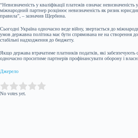
“Невизначеність у кваліфікації платежів означає невизначеність
міжнародний партнер розцінює невизначеність як ризик юрисдикц
правила”, – зазначив Щербина.
Сьогодні Україна одночасно веде війну, звертається до міжнаро
умов державна політика має бути спрямована не на створення дод
стабільні надходження до бюджету.
Якщо держава втрачатиме платників податків, які забезпечують
одночасно проситиме партнерів профінансувати оборону і влас
Джерело
Submit Rating
Rate this item:
No votes yet.