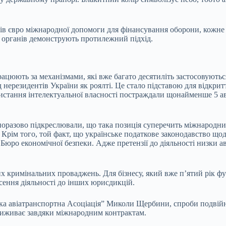
дів євро міжнародної допомоги для фінансування оборони, кожне 
х органів демонструють протилежний підхід.
цюють за механізмами, які вже багато десятиліть застосовуються 
ід нерезидентів України як роялті. Це стало підставою для відкр
стання інтелектуальної власності постраждали щонайменше 5 аві
норазово підкреслювали, що така позиція суперечить міжнародн
Крім того, той факт, що українське податкове законодавство щод
у Бюро економічної безпеки. Адже претензії до діяльності низки 
их кримінальних проваджень. Для бізнесу, який вже п’ятий рік ф
ення діяльності до інших юрисдикцій.
ька авіатранспортна Асоціація” Миколи Щербини, спроби подвійн
а виживає завдяки міжнародним контрактам.