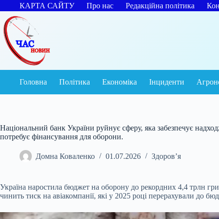
Перейти
КАРТА САЙТУ
Про нас
Редакційна політика
Кон
до
вмісту
Головна
Політика
Економіка
Інциденти
Агрон
Національний банк України руйнує сферу, яка забезпечує надходж
потребує фінансування для оборони.
Домна Коваленко
01.07.2026
Здоров’я
Україна наростила бюджет на оборону до рекордних 4,4 трлн гри
чинить тиск на авіакомпанії, які у 2025 році перерахували до бю