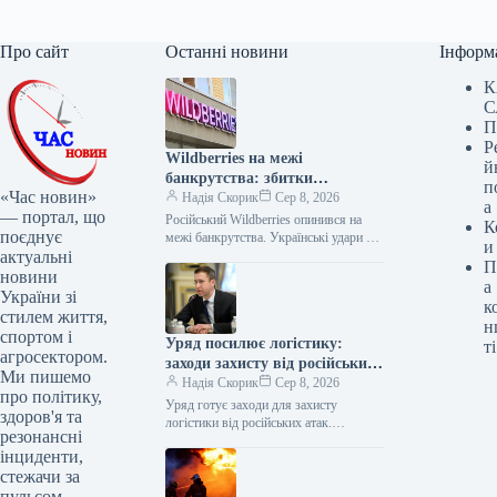
Про сайт
Останні новини
Інформ
К
С
П
Р
Wildberries на межі
й
банкрутства: збитки
п
«Час новин»
перевищили 200 млрд рублів
Надія Скорик
Сер 8, 2026
а
— портал, що
Російський Wildberries опинився на
К
поєднує
межі банкрутства. Українські удари по
и
актуальні
складах Wildberries, внаслідок яких
П
було знищено щонайменше вісім
новини
а
логістичних хабів компанії,…
України зі
к
стилем життя,
н
спортом і
Уряд посилює логістику:
ті
агросектором.
заходи захисту від російських
Ми пишемо
атак
Надія Скорик
Сер 8, 2026
про політику,
Уряд готує заходи для захисту
здоров'я та
логістики від російських атак.
резонансні
Прем’єр-міністр Сергій Шмигаль
інциденти,
провів термінову нараду з
стежачи за
представниками бізнесу, ритейлу та…
пульсом