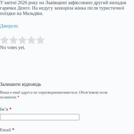
У квітні 2026 року на Львівщині зафіксовано другий випадок
гарячки Денге. На недугу захворіла жінка після туристичної
поїздки на Мальдіви.
Джерело
Submit Rating
Rate this item:
No votes yet.
Залишити відповідь
Ваша e-mail адреса не оприлюднюватиметься.
Обов’язкові поля
позначені
*
Ім’я
*
Email
*