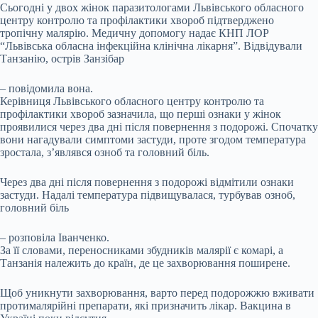
Сьогодні у двох жінок паразитологами Львівського обласного
центру контролю та профілактики хвороб підтверджено
тропічну малярію. Медичну допомогу надає КНП ЛОР
“Львівська обласна інфекційна клінічна лікарня”. Відвідували
Танзанію, острів Занзібар
– повідомила вона.
Керівниця Львівського обласного центру контролю та
профілактики хвороб зазначила, що перші ознаки у жінок
проявилися через два дні після повернення з подорожі. Спочатку
вони нагадували симптоми застуди, проте згодом температура
зростала, з’являвся озноб та головний біль.
Через два дні після повернення з подорожі відмітили ознаки
застуди. Надалі температура підвищувалася, турбував озноб,
головний біль
– розповіла Іванченко.
За її словами, переносниками збудників малярії є комарі, а
Танзанія належить до країн, де це захворювання поширене.
Щоб уникнути захворювання, варто перед подорожжю вживати
протималярійні препарати, які призначить лікар. Вакцина в