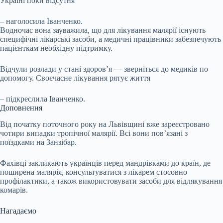
Україні поки відсутня
– наголосила Іванченко.
Водночас вона зауважила, що для лікування малярії існують
специфічні лікарські засоби, а медичні працівники забезпечують
пацієнткам необхідну підтримку.
Відчули розлади у стані здоров’я — зверніться до медиків по
допомогу. Своєчасне лікування рятує життя
– підкреслила Іванченко.
Доповнення
Від початку поточного року на Львівщині вже зареєстровано
чотири випадки тропічної малярії. Всі вони пов’язані з
поїздками на Занзібар.
Фахівці закликають українців перед мандрівками до країн, де
поширена малярія, консультуватися з лікарем стосовно
профілактики, а також використовувати засоби для відлякування
комарів.
Нагадаємо