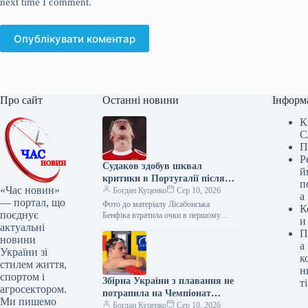
next time I comment.
Опублікувати коментар
Про сайт
Останні новини
Інформ
К
С
П
Р
Судаков здобув шквал
й
критики в Португалії після
п
«Час новин»
провалу “Бенфіки”
Богдан Куценко
Сер 10, 2026
а
— портал, що
Фото до матеріалу Лісабонська
К
поєднує
Бенфіка втратила очки в першому
и
актуальні
матчі нового сезону чемпіонату
П
Португалії. У домашньому поєдинку
новини
а
«орли» не змогли…
України зі
к
стилем життя,
н
спортом і
Збірна України з плавання не
ті
агросектором.
потрапила на Чемпіонат
Ми пишемо
Європи-2026
Богдан Куценко
Сер 10, 2026