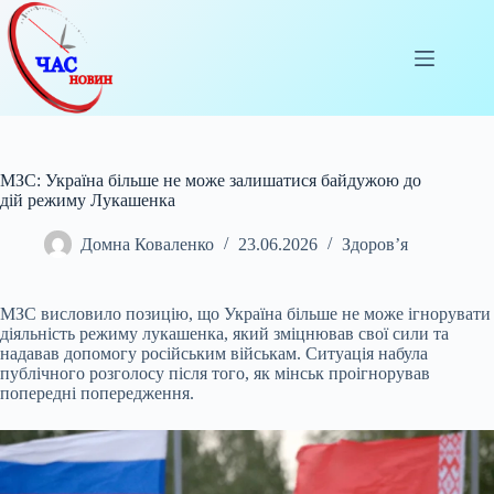
Перейти
до
вмісту
МЗС: Україна більше не може залишатися байдужою до
дій режиму Лукашенка
Домна Коваленко
23.06.2026
Здоров’я
МЗС висловило позицію, що Україна більше не може ігнорувати
діяльність режиму лукашенка, який зміцнював свої сили та
надавав допомогу російським військам. Ситуація
набула
публічного розголосу після того, як мінськ проігнорував
попередні попередження.