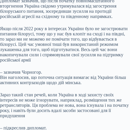
Дипломат зазначив, що після початку повномасштабного
вторгнення Україна свідомо утримувалася від загострення
білоруського питання, зосередивши зусилля на протидії
російській агресії на східному та південному напрямках.
Якщо після 2022 року в інтересах України було не загострювати
питання білорусі, тому що у нас був клопіт на сході і на півдні,
то зараз ми не можемо не помічати того, що відбувається в
білорусі. Цей час умовної тиші був використаний режимом
лукашенка для того, щоб підготуватися. Весь цей час вони
накопичували сили і спрямовували свої зусилля на підтримку
російської армії
– зазначив Чорногор.
Він наголосив, що поточна ситуація вимагає від України більш
активних контрзаходів щодо дій мінська.
Зараз такий стан речей, коли Україна в ході захисту своїх
інтересів не може ігнорувати, наприклад, розміщення тих же
ретрансляторів. Ця проблема не нова, вона існувала і на початку
року, і навіть були досить вдалі засоби застосовані для її
придушення
– підкреслив дипломат.