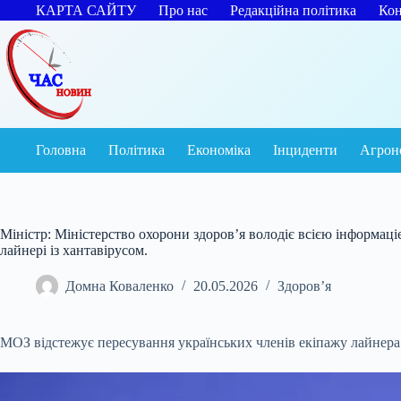
Перейти
КАРТА САЙТУ
Про нас
Редакційна політика
Кон
до
вмісту
Головна
Політика
Економіка
Інциденти
Агрон
Міністр: Міністерство охорони здоров’я володіє всією інформаці
лайнері із хантавірусом.
Домна Коваленко
20.05.2026
Здоров’я
МОЗ відстежує пересування українських членів екіпажу лайнера 