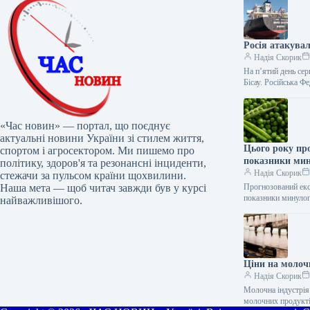
Росія атакува
Надія Скорик
На п’ятий день сер
Бісау. Російська 
«Час новин» — портал, що поєднує
актуальні новини України зі стилем життя,
Цього року про
спортом і агросектором. Ми пишемо про
показники мин
політику, здоров'я та резонансні інциденти,
Надія Скорик
стежачи за пульсом країни щохвилини.
Наша мета — щоб читач завжди був у курсі
Прогнозований екс
показники минулог
найважливішого.
Ціни на молоч
Надія Скорик
Молочна індустрія
молочних продукті