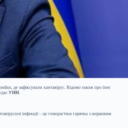
dius, де зафіксували хантавірус. Відомо також про їхнє
редає
УНН
.
тавірусної інфекції – це геморагічна гарячка з нирковим