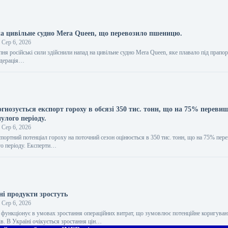
ла цивільне судно Mera Queen, що перевозило пшеницю.
Сер 6, 2026
пня російські сили здійснили напад на цивільне судно Mera Queen, яке плавало під прапор
Федерація…
гнозується експорт гороху в обсязі 350 тис. тонн, що на 75% переви
улого періоду.
Сер 6, 2026
портний потенціал гороху на поточний сезон оцінюється в 350 тис. тонн, що на 75% пер
о періоду. Експерти…
ні продукти зростуть
Сер 6, 2026
 функціонує в умовах зростання операційних витрат, що зумовлює потенційне коригуван
в. В Україні очікується зростання цін…