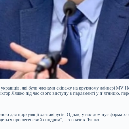
країнців, які були членами екіпажу на круїзному лайнері MV Hon
іктор Ляшко під час свого виступу в парламенті у п’ятницю, пе
ою для циркуляції хантавірусів. Однак, у нас домінує форма хан
йдеться про легеневий синдром”, – зазначив Ляшко.