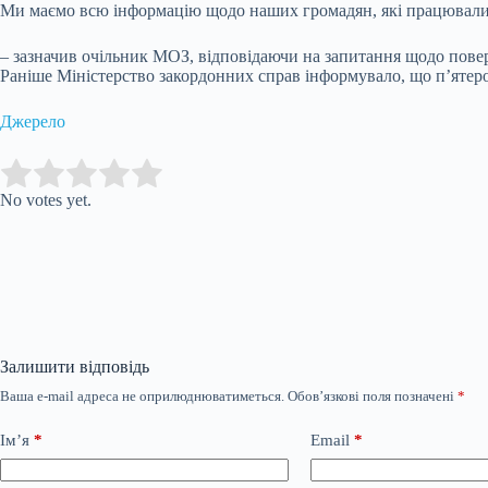
Ми маємо всю інформацію щодо наших громадян, які працювали в
– зазначив очільник МОЗ, відповідаючи на запитання щодо повер
Раніше Міністерство закордонних справ інформувало, що п’ятеро ч
Джерело
Submit Rating
Rate this item:
No votes yet.
Залишити відповідь
Ваша e-mail адреса не оприлюднюватиметься.
Обов’язкові поля позначені
*
Ім’я
*
Email
*