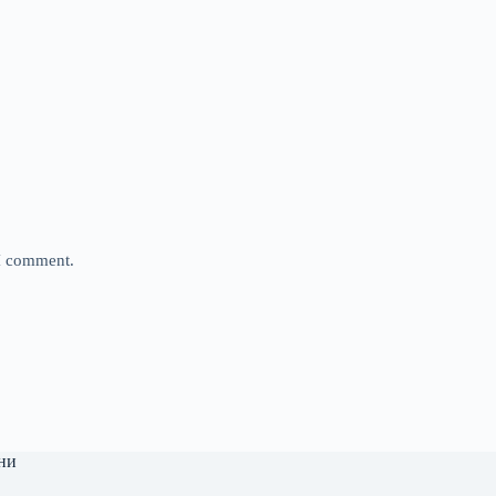
 I comment.
ни