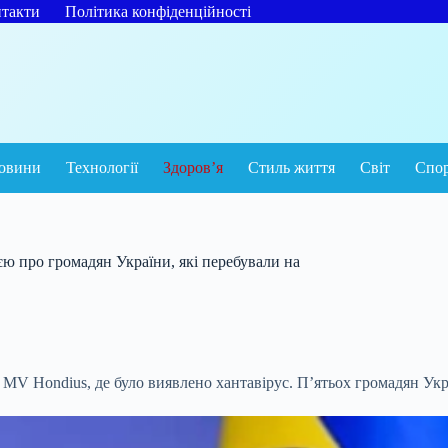
такти
Політика конфіденційності
овини
Технології
Здоров’я
Стиль життя
Світ
Спо
єю про громадян України, які перебували на
MV Hondius, де було виявлено хантавірус. П’ятьох громадян Укр