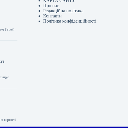
КАРТА САЙТУ
Про нас
Редакційна політика
Контакти
Політика конфіденційності
ом Гвінеї-
щує
евищує
ня вартості