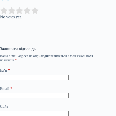
Submit Rating
Rate this item:
No votes yet.
Залишити відповідь
Ваша e-mail адреса не оприлюднюватиметься.
Обов’язкові поля
позначені
*
Ім’я
*
Email
*
Сайт