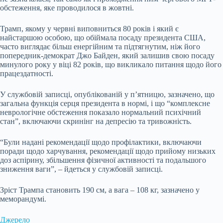
обстеження, яке проводилося в жовтні.
Трамп, якому у червні виповниться 80 років і який є
найстаршою особою, що обіймала посаду президента США,
часто виглядає більш енергійним та підтягнутим, ніж його
попередник-демократ Джо Байден, який залишив свою посаду
минулого року у віці 82 років, що викликало питання щодо його
працездатності.
У службовій записці, опублікованій у п’ятницю, зазначено, що
загальна функція серця президента в нормі, і що “комплексне
неврологічне обстеження показало нормальний психічний
стан”, включаючи скринінг на депресію та тривожність.
“Були надані рекомендації щодо профілактики, включаючи
поради щодо харчування, рекомендації щодо прийому низьких
доз аспірину, збільшення фізичної активності та подальшого
зниження ваги”, – йдеться у службовій записці.
Зріст Трампа становить 190 см, а вага – 108 кг, зазначено у
меморандумі.
Джерело