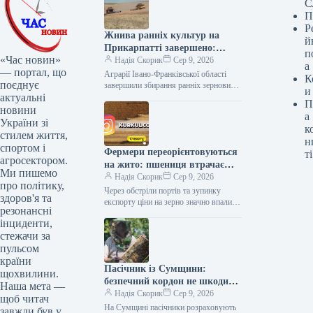
С
П
Р
Жнива ранніх культур на
й
Прикарпатті завершено:
п
«Час новин»
урожайність зернових сягнула
Надія Скорик
Сер 9, 2026
а
— портал, що
5,64 т/га
Аграрії Івано-Франківської області
К
поєднує
завершили збирання ранніх зернових
и
актуальні
та зернобобових культур. За
П
оперативними даними департаменту
новини
а
агропромислового розвитку ОВА,
України зі
к
урожай
стилем життя,
н
спортом і
Фермери переорієнтовуються
ті
агросектором.
на жито: пшениця втрачає
Ми пишемо
привабливість
Надія Скорик
Сер 9, 2026
про політику,
Через обстріли портів та зупинку
здоров'я та
експорту ціни на зерно значно впали.
резонансні
Це змушує фермерів розглядати як
інциденти,
альтернативу нішеві культури.
стежачи за
Зокрема,…
пульсом
країни
Пасічник із Сумщини:
щохвилини.
безпечний кордон не шкодить
Наша мета —
бджільництву
Надія Скорик
Сер 9, 2026
щоб читач
На Сумщині пасічники розраховують
завжди був у