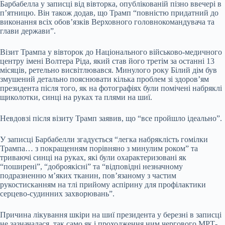
Барбабелла у записці від вівторка, опублікованій пізно ввечері в
п’ятницю. Він також додав, що Трамп “повністю придатний до
виконання всіх обов’язків Верховного головнокомандувача та
глави держави”.
Візит Трампа у вівторок до Національного військово-медичного
центру імені Волтера Ріда, який став його третім за останні 13
місяців, ретельно висвітлювався. Минулого року Білий дім був
змушений детально пояснювати кілька проблем зі здоров’ям
президента після того, як на фотографіях були помічені набряклі
щиколотки, синці на руках та плями на шиї.
Невдовзі після візиту Трамп заявив, що “все пройшло ідеально”.
У записці Барбабелли згадується “легка набряклість гомілки
Трампа… з покращенням порівняно з минулим роком” та
триваючі синці на руках, які були охарактеризовані як
“поширені”, “доброякісні” та “відповідні незначному
подразненню м’яких тканин, пов’язаному з частим
рукостисканням на тлі прийому аспірину для профілактики
серцево-судинних захворювань”.
Причина лікування шкіри на шиї президента у березні в записці
не зазначалася, так само як і проходження ним чергового МРТ-