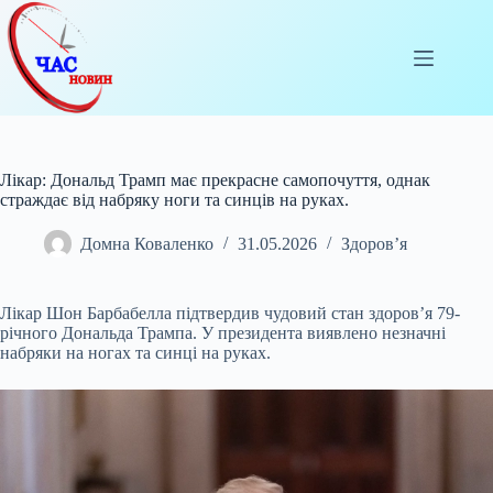
Перейти
до
вмісту
Лікар: Дональд Трамп має прекрасне самопочуття, однак
страждає від набряку ноги та синців на руках.
Домна Коваленко
31.05.2026
Здоров’я
Лікар Шон Барбабелла підтвердив чудовий стан здоров’я 79-
річного Дональда Трампа. У президента виявлено незначні
набряки на ногах та синці на руках.