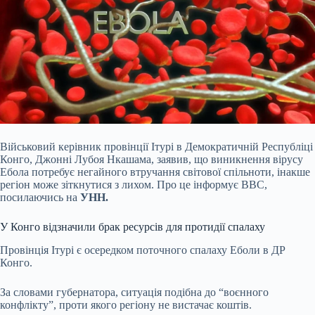
Військовий
керівник провінції Ітурі в Демократичній Республіці
Конго, Джонні Лубоя Нкашама, заявив, що виникнення вірусу
Ебола потребує негайного втручання світової спільноти, інакше
регіон може зіткнутися з лихом. Про це інформує BBC,
посилаючись на
УНН.
У Конго відзначили брак ресурсів для протидії спалаху
Провінція Ітурі є осередком поточного спалаху Еболи в ДР
Конго.
За словами губернатора, ситуація подібна до “воєнного
конфлікту”, проти якого регіону не вистачає коштів.