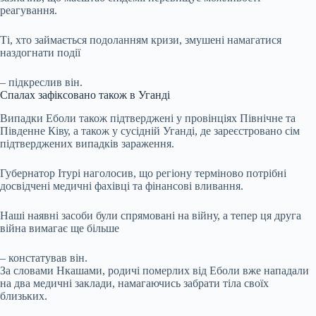
реагування.
Ті, хто займається подоланням кризи, змушені намагатися
наздогнати події
– підкреслив він.
Спалах зафіксовано також в Уганді
Випадки Еболи також підтверджені у провінціях Північне та
Південне Ківу, а також у сусідній Уганді, де зареєстровано сім
підтверджених випадків зараження.
Губернатор Ітурі наголосив, що регіону терміново потрібні
досвідчені медичні фахівці та фінансові вливання.
Наші наявні засоби були спрямовані на війну, а тепер ця друга
війна вимагає ще більше
– констатував він.
За словами Нкашами, родичі померлих від Еболи вже нападали
на два медичні заклади, намагаючись забрати тіла своїх
близьких.