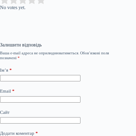
Submit Rating
Rate this item:
No votes yet.
Залишити відповідь
Ваша e-mail адреса не оприлюднюватиметься.
Обов’язкові поля
позначені
*
Ім’я
*
Email
*
Сайт
Додати коментар
*