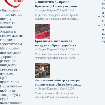
«Оппенгеймер» приніс
й
Крістоферу Нолану перший
п
«Час новин»
мільярд за 14 років
Богдан Куценко
Сер 8, 2026
а
— портал, що
«Одіссея» стала для Нолана першим
К
поєднує
фільмом за 14 років, який заробив
и
актуальні
понад $1 мільярд Фільм Крістофера
П
Нолана «Одіссея» став для…
новини
а
України зі
к
стилем життя,
н
спортом і
Британська антологія та
ті
агросектором.
шведська збірка: українські
Ми пишемо
поетки здобувають
Богдан Куценко
Сер 8, 2026
про політику,
міжнародне визнання
У Великій Британії вийшла антологія
здоров'я та
сучасної української жіночої поезії
резонансні
War-Torn Voices: Ukrainian Women’s
інциденти,
Poetry, до якої увійшли твори 12
стежачи за
поеток.…
пульсом
країни
Литовський міністр культури
щохвилини.
оцінив масштаби руйнувань
Наша мета —
на харківському книжковому
Богдан Куценко
Сер 8, 2026
щоб читач
складі
Міністр культури Литви відвідав
завжди був у
знищений Росією книжковий склад у
курсі
Харкові Міністр культури Литви Лукас
найважливіш
Алсіс побував на книжковому складі