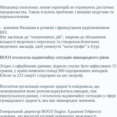
Мешканці охоплених лихом територій не отримують достатньо
продовольства. Також існують проблеми з іншими недугами та
перенаселенням
– зазначив Нкашама в розмові з французьким радіомовником
RFI.
Він закликав до “оперативних дій”, зокрема до збільшення
кількості медичного персоналу та створення безпечних
медичних закладів, щоб уникнути “катастрофи” в Ітурі.
ВООЗ оголосила надзвичайну ситуацію міжнародного рівня
Згідно з офіційними даними, відколи спалах було зафіксовано 15
травня, у країні виявлено понад 900 підозрюваних випадків
Еболи та 223 смерті з підозрою на цю хворобу.
Всесвітня організація охорони здоров’я повідомила, що
захворювання може розповсюджуватися швидше, ніж
припускалося раніше, і оголосила надзвичайну ситуацію у сфері
громадського здоров’я, яка має міжнародне значення.
Генеральний директор ВООЗ Тедрос Адханом Гебреєсус
зазначив, що масштаб епідемії перевищує можливості