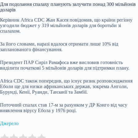
Для подолання спалаху планують залучити понад 300 мільйонів
доларів
Керівник Africa CDC Жан Касея повідомив, що країни регіону
узгодили бюджет у 319 мільйонів доларів для боротьби зі
спалахом.
За його словами, наразі вдалося отримати лише 10% від
запланованого фінансування.
Президент ПАР Сиріл Рамафоса вже висловив готовність
виділити початкові 5 мільйонів доларів для підтримки плану.
Africa CDC також попередив, що існує ризик розповсюдження
Еболи ще для низки африканських держав, зокрема Анголи,
Бурунді, Кенії, Руанди, Танзанії та Замбії.
Поточний спалах став 17-м за рахунком у ДР Конго від часу
виявлення вірусу Ебола у 1976 році.
Джерело