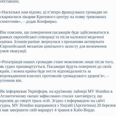
обставини.
«Наскільки нам відомо, ці п’ятеро французьких громадян не
скаржилися лікарям Кризового центру на появу тривожних
симптомів», – додав Конфаврьо.
Він пояснив, що повернення пасажирів буде здійснюватися в
рамках європейської співпраці та після належної медичної
оцінки. Іспанія раніше звернулася з проханням активувати
Європейський механізм цивільного захисту для визначення
умов евакуації.
«Репатріація наших громадян стане можливою лише після того,
як судно пришвартується. Пасажири будуть повернені до своїх
країн, і кожна країна буде нести відповідальність за
впровадження власних протоколів громадського здоров’я», –
уточнив він.
Як інформував Укрінформ, на круїзному лайнері MV Hondius в
Атлантичному океані зафіксовано спалах хантавірусу, що
призвів до смерті трьох осіб. Згідно з інформацією на сайті
судна, MV Hondius відправився з Ушуайї (Аргентина) 20 березня
і мав завершити свій маршрут 4 травня в Кабо-Верде.