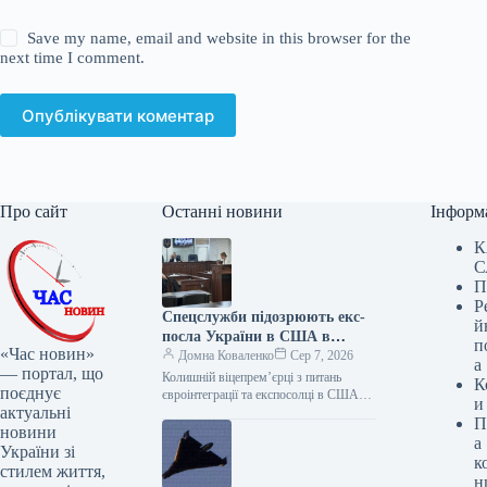
Save my name, email and website in this browser for the
next time I comment.
Опублікувати коментар
Про сайт
Останні новини
Інформ
К
С
П
Р
Спецслужби підозрюють екс-
й
посла України в США в
п
«Час новин»
незаконному збагаченні
Домна Коваленко
Сер 7, 2026
а
— портал, що
Колишній віцепремʼєрці з питань
К
поєднує
євроінтеграції та експосолці в США
и
актуальні
Ользі Стефанішиній вручили нову
П
підозру. Зараз Вищий антикорупційний
новини
а
суд обирає їй…
України зі
к
стилем життя,
н