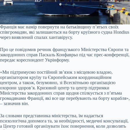
Франція має намір повернути на батьківщину п’ятьох своїх
співгромадян, які залишаються на борту круїзного судна Hondius
через виявлений спалах хантавірусу.
Про це повідомив речник французького Міністерства Європи та
закордонних справ Паскаль Конфаврьо під час прес-конференції,
передає кореспондент Укрінформу.
«Ми підтримуємо постійний зв’язок з місцевою владою,
організатором круїзу та Європейським координаційним
центром, а також, безумовно, зі Всесвітньою організацією
охорони здоров’я. Кризовий центр та центр підтримки
Міністерства закордонних справ щодня спілкується з п’ятьма
громадянами Франції, які все ще перебувають на борту корабля»,
– зазначив він.
За словами представника міністерства, їм надається
психологічна допомога та, за необхідності, медичні консультації,
а Центр готовий організувати їхнє повернення, коли дозволять