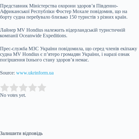
Представник Міністерства охорони здоров’я Південно-
Африканської Республіки Фостер Мохале повідомив, що на
борту судна перебувало близько 150 туристів з різних країн.
Лайнер MV Hondius належить нідерландській туристичній
компанії Oceanwide Expeditions.
Прес-служба МЗС України повідомила, що серед членів екіпажу
судна MV Hondius є п’ятеро громадян України, і наразі ознак
погіршення їхнього стану здоров’я немає.
Source:
www.ukrinform.ua
Submit Rating
Rate this item:
No votes yet.
Залишити відповідь