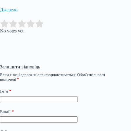
Джерело
Submit Rating
Rate this item:
No votes yet.
Залишити відповідь
Ваша e-mail адреса не оприлюднюватиметься.
Обов’язкові поля
позначені
*
Ім’я
*
Email
*