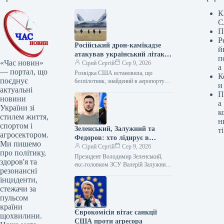
К
С
П
Р
Російський дрон-камікадзе
й
атакував український літак у
п
«Час новин»
Німеччині
Сірий Сергій
Сер 9, 2026
а
— портал, що
Розвідка США встановила, що
К
поєднує
безпілотник, знайдений в аеропорту
и
актуальні
Лейпциг-Галле біля українського
П
Ан-124, належить росії. Інцидент
новини
а
розслідують як можливу диверсію та
України зі
к
стилем життя,
н
спортом і
Зеленський, Залужний та
ті
агросектором.
Федоров: хто лідирує в
Ми пишемо
електоральних симпатіях
Сірий Сергій
Сер 9, 2026
про політику,
українців
Президент Володимир Зеленський,
здоров'я та
екс-головком ЗСУ Валерій Залужний
резонансні
та колишній міністр оборони Михайло
інциденти,
Федоров лідирують в електоральних
стежачи за
симпатіях українців. Про це
пульсом
країни
Єврокомісія вітає санкції
щохвилини.
США проти агресора