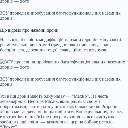
ЗСУ провели випробування багатофункціональних наземних
дронів
Що відомо про наземні дрони
На сьогодні є шість модифікацій наземних дронів: мінувальні,
розмінувальні, логістичні (для доставки провіанту, води,
боєприпасів, деревини тощо), евакуаційні та штурмові.
ЗСУ провели випробування багатофункціональних наземних
дронів
Усі наші дрони мають одну назву — “Махно”. На честь
легендарного Нестора Махна, який разом зі своїми
побратимами, знатно бив у цих краях більшовиків. Розробці
дронів ми завдячуємо ініціативі знизу. Конструювання, зварку,
електроніку та необхідне програмування — все самотужки
зробили наші воїни, — зазначив офіцер на бойове псевдо
“Діскус”.