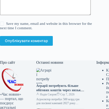
Save my name, email and website in this browser for the
next time I comment.
Опублікувати коментар
Про сайт
Останні новини
Інформ
К
С
П
Р
Аграрії потребують більше
й
обігових коштів через низькі
п
«Час новин»
ціни та логістичні проблеми
Надія Скорик
Сер 7, 2026
а
— портал, що
Агросектор потребує 500 млрд грн
К
поєднує
для посівної кампанії 2027 року
и
актуальні
Українські аграрії стикаються з