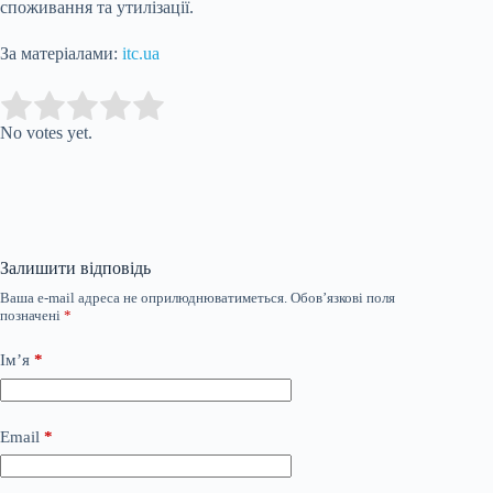
споживання та утилізації.
За матеріалами:
itc.ua
Submit Rating
Rate this item:
No votes yet.
Залишити відповідь
Ваша e-mail адреса не оприлюднюватиметься.
Обов’язкові поля
позначені
*
Ім’я
*
Email
*