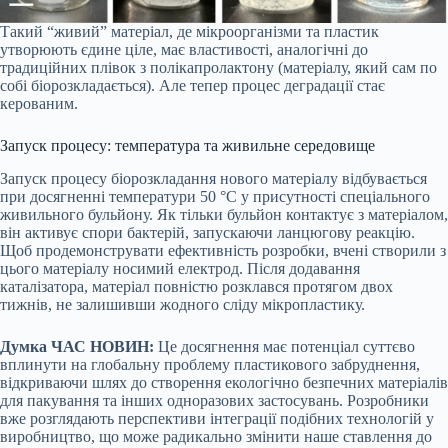
Такий “живий” матеріал, де мікроорганізми та пластик
утворюють єдине ціле, має властивості, аналогічні до
традиційних плівок з полікапролактону (матеріалу, який сам по
собі біорозкладається). Але тепер процес деградації стає
керованим.
Запуск процесу: температура та живильне середовище
Запуск процесу біорозкладання нового матеріалу відбувається
при досягненні температури 50 °C у присутності спеціального
живильного бульйону. Як тільки бульйон контактує з матеріалом,
він активує спори бактерій, запускаючи ланцюгову реакцію.
Щоб продемонструвати ефективність розробки, вчені створили з
цього матеріалу носимий електрод. Після додавання
каталізатора, матеріал повністю розклався протягом двох
тижнів, не залишивши жодного сліду мікропластику.
Думка ЧАС НОВИН:
Це досягнення має потенціал суттєво
вплинути на глобальну проблему пластикового забруднення,
відкриваючи шлях до створення екологічно безпечних матеріалів
для пакування та інших одноразових застосувань. Розробники
вже розглядають перспективи інтеграції подібних технологій у
виробництво, що може радикально змінити наше ставлення до