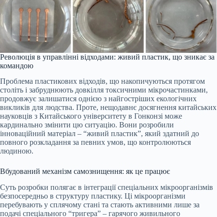
Революція в управлінні відходами: живий пластик, що зникає за
командою
Проблема пластикових відходів, що накопичуються протягом
століть і забруднюють довкілля токсичними мікрочастинками,
продовжує залишатися однією з найгостріших екологічних
викликів для людства. Проте, нещодавнє досягнення китайських
науковців з Китайського університету в Гонконзі може
кардинально змінити цю ситуацію. Вони розробили
інноваційний матеріал – “живий пластик”, який здатний до
повного розкладання за певних умов, що контролюються
людиною.
Вбудований механізм самознищення: як це працює
Суть розробки полягає в інтеграції спеціальних мікроорганізмів
безпосередньо в структуру пластику. Ці мікроорганізми
перебувають у сплячому стані та стають активними лише за
подачі спеціального “тригера” – гарячого живильного