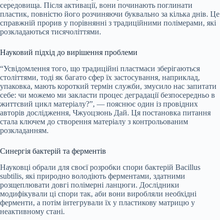
середовища. Після активації, вони починають поглинати
пластик, повністю його розчиняючи буквально за кілька днів. Це
справжній прорив у порівнянні з традиційними полімерами, які
розкладаються тисячоліттями.
Науковий підхід до вирішення проблеми
“Усвідомлення того, що традиційні пластмаси зберігаються
століттями, тоді як багато сфер їх застосування, наприклад,
упаковка, мають короткий термін служби, змусило нас запитати
себе: чи можемо ми закласти процес деградації безпосередньо в
життєвий цикл матеріалу?”, — пояснює один із провідних
авторів дослідження, Чжуоцзюнь Дай. Ця постановка питання
стала ключем до створення матеріалу з контрольованим
розкладанням.
Синергія бактерій та ферментів
Науковці обрали для своєї розробки спори бактерій
Bacillus
subtilis, які природно володіють ферментами, здатними
розщеплювати довгі полімерні ланцюги. Дослідники
модифікували ці спори так, аби вони виробляли необхідні
ферменти, а потім інтегрували їх у пластикову матрицю у
неактивному стані.