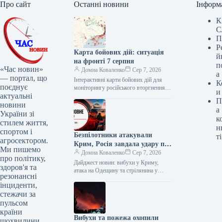
Про сайт
Останні новини
Інформ
К
С
П
Р
Карта бойових дій: ситуація
й
на фронті 7 серпня
п
«Час новин»
Домна Коваленко
Сер 7, 2026
а
— портал, що
Інтерактивні карти бойових дій для
К
поєднує
моніторингу російського вторгнення в
и
актуальні
Україну в режимі реального часу
П
«Главком» зібрав найкращі онлайн-
новини
а
карти бойових дій…
України зі
к
стилем життя,
н
спортом і
Безпілотники атакували
ті
агросектором.
Крим, Росія завдала удару по
Ми пишемо
Одещині: зведення новин 7
Домна Коваленко
Сер 7, 2026
про політику,
серпня
Дайджест новин: вибухи у Криму,
здоров'я та
атака на Одещину та стрілянина у
резонансні
Кривому Розі У ніч проти 7 серпня
інциденти,
тимчасово окупований…
стежачи за
пульсом
країни
Вибухи та пожежа охопили
щохвилини.