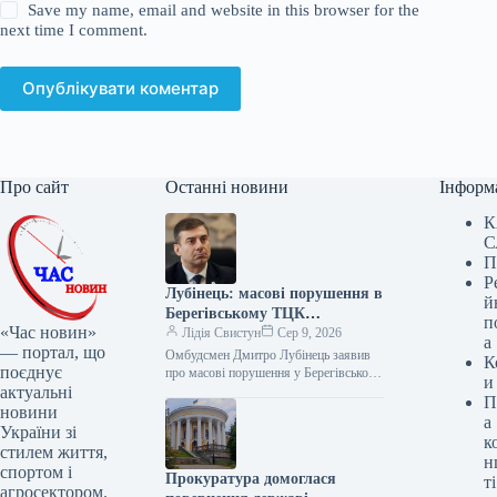
Save my name, email and website in this browser for the
next time I comment.
Опублікувати коментар
Про сайт
Останні новини
Інформ
К
С
П
Р
Лубінець: масові порушення в
й
Берегівському ТЦК
п
«Час новин»
потребують розслідування
Лідія Свистун
Сер 9, 2026
а
— портал, що
Омбудсмен Дмитро Лубінець заявив
К
поєднує
про масові порушення у Берегівському
и
актуальні
районному територіальному центрі
П
комплектування та соціальної
новини
а
підтримки (ТЦК та СП) на…
України зі
к
стилем життя,
н
спортом і
Прокуратура домоглася
ті
агросектором.