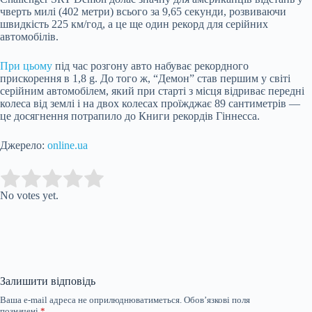
чверть милі (402 метри) всього за 9,65 секунди, розвиваючи
швидкість 225 км/год, а це ще один рекорд для серійних
автомобілів.
При цьому
під час розгону авто набуває рекордного
прискорення в 1,8 g. До того ж, “Демон” став першим у світі
серійним автомобілем, який при старті з місця відриває передні
колеса від землі і на двох колесах проїжджає 89 сантиметрів —
це досягнення потрапило до Книги рекордів Гіннесса.
Джерело:
online.ua
Submit Rating
Rate this
item:
No votes yet.
Залишити відповідь
Ваша e-mail адреса не оприлюднюватиметься.
Обов’язкові поля
позначені
*