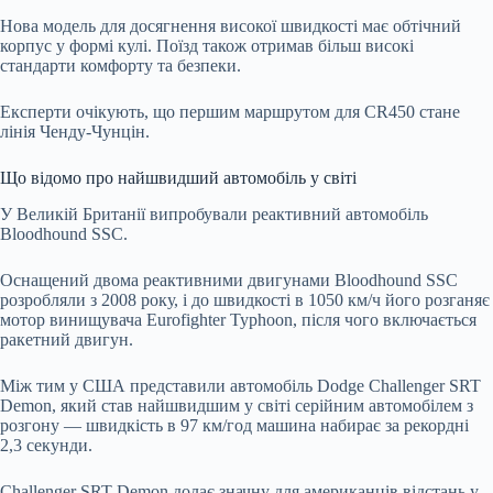
Нова модель для досягнення високої швидкості має обтічний
корпус у формі кулі. Поїзд також отримав більш високі
стандарти комфорту та безпеки.
Експерти очікують, що першим маршрутом для CR450 стане
лінія Ченду-Чунцін.
Що відомо про найшвидший автомобіль у світі
У Великій Британії випробували реактивний автомобіль
Bloodhound SSC.
Оснащений двома реактивними двигунами Bloodhound SSC
розробляли з 2008 року, і до швидкості в 1050 км/ч його розганяє
мотор винищувача Eurofighter Typhoon, після чого включається
ракетний двигун.
Між тим у США представили автомобіль Dodge Challenger SRT
Demon, який став найшвидшим у світі серійним автомобілем з
розгону — швидкість в 97 км/год машина набирає за рекордні
2,3 секунди.
Challenger SRT Demon долає значну для американців відстань у