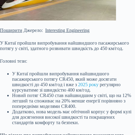
Поширити
Джерело:
Interesting Engineering
У Китаї пройшли випробування найшвидшого пасажирського
потягу у світі, здатного розвивати швидкість до 450 км/год.
Головні тези:
У Китаї пройшли випробування найшвидшого
пасажирського потягу CR450, який може досягати
швидкості до 450 км/год і вже з
2025 року
регулярно
курсуватиме зі швидкістю 400 км/год.
Новий потяг CR450 став найшвидшим у світі, що на 12%
легший та споживає на 20% менше енергії порівняно з
попередніми моделями CR400.
Додатково, нова модель має обтічний корпус у формі кулі
для досягнення високої швидкості та покращених
стандартів комфорту та безпеки.