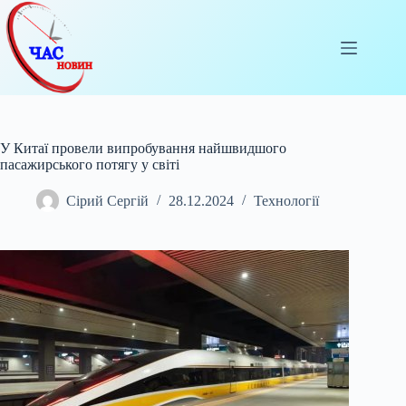
Перейти
до
вмісту
У Китаї провели випробування найшвидшого
пасажирського потягу у світі
Сірий Сергій
28.12.2024
Технології