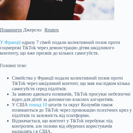
Поширити
Джерело:
Reuters
У Франції
одразу 7 сімей подали колективний позов проти
соцмережі TikTok через демонстрацію дітям шкідливого
контенту, що вже призвів до кількох самогубств.
Головні тези:
Сімейства у Франції подали колективний позов проти
TikTok через шкідливий контент, що мав наслідком кілька
самогубств серед підлітків.
За заявою адвоката позивачів, TikTok просуває небезпечні
відео для дітей за допомогою власних алгоритмів.
У США
понад 10
штатів та округ Колумбія також
позиваються до TikTok через провокацію психічних криз у
підлітків та залежність від платформи.
Відзначається, що контент у TikTok перебуває під
контролем, але позови від обурених користувачів
надходять і в США.