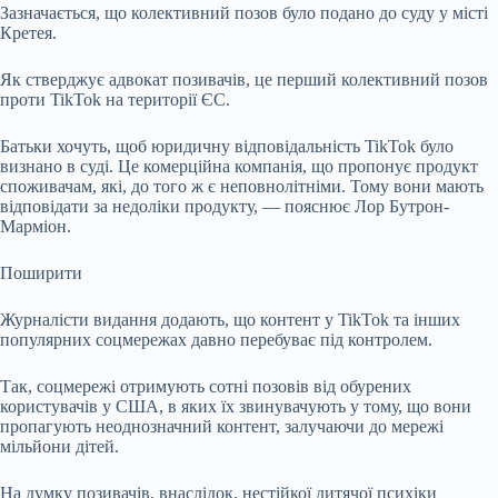
Зазначається, що колективний позов було подано до суду у місті
Кретея.
Як стверджує адвокат позивачів, це перший колективний позов
проти TikTok на території ЄС.
Батьки хочуть, щоб юридичну відповідальність TikTok було
визнано в суді. Це комерційна компанія, що пропонує продукт
споживачам, які, до того ж є неповнолітніми. Тому вони мають
відповідати за недоліки продукту, — пояснює Лор Бутрон-
Марміон.
Поширити
Журналісти видання додають, що контент у TikTok та інших
популярних соцмережах давно перебуває під контролем.
Так, соцмережі отримують сотні позовів від обурених
користувачів у США, в яких їх звинувачують у тому, що вони
пропагують неоднозначний контент, залучаючи до мережі
мільйони дітей.
На думку позивачів, внаслідок, нестійкої дитячої психіки