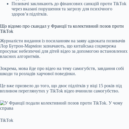
Позивачі закликають до фінансових санкцій проти TikTok
через вказані порушення та загрозу для психічного
здоров’я підлітків.
Що відомо про скандал у Франції та колективний позов проти
TikTok
Журналісти видання із посиланням на заяву адвоката позивачів
Лор Бутрон-Марміон зазначають, що китайська соцмережа
просуває небезпечні для дітей відео за допомогою встановлених
власних алгоритмів.
Зокрема, мова йде про відео на тему самогубств, завдання собі
шкоди та розладів харчової поведінки.
Це вже призвело до того, що двоє підлітків у віці 15 років під
впливом переглянутих у TikTok відео вчинили самогубство.
TikTok