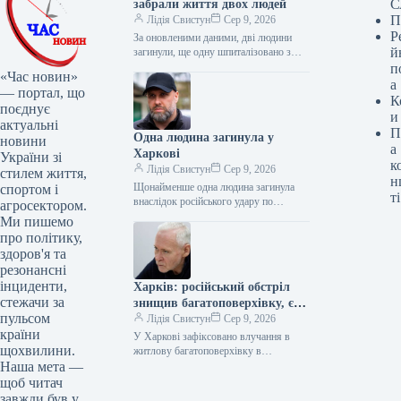
С
забрали життя двох людей
П
Лідія Свистун
Сер 9, 2026
Р
За оновленими даними, дві людини
й
загинули, ще одну шпиталізовано з
важкими травмами внаслідок
п
«Час новин»
влучання російського БпЛА у житлову
а
— портал, що
багатоповерхівку в…
К
поєднує
и
актуальні
П
Одна людина загинула у
новини
а
Харкові
України зі
к
Лідія Свистун
Сер 9, 2026
стилем життя,
н
Щонайменше одна людина загинула
спортом і
ті
внаслідок російського удару по
агросектором.
житловій багатоповерхівці у
Ми пишемо
Салтівському районі Харкова.
про політику,
Інформацію про це поширив
здоров'я та
начальник Харківської
резонансні
інциденти,
Харків: російський обстріл
стежачи за
знищив багатоповерхівку, є
пульсом
поранені
Лідія Свистун
Сер 9, 2026
країни
У Харкові зафіксовано влучання в
щохвилини.
житлову багатоповерхівку в
Наша мета —
Салтівському районі міста, є
постраждалі, повідомив міський
щоб читач
голова Ігор Терехов. «Підтверджено
завжди був у