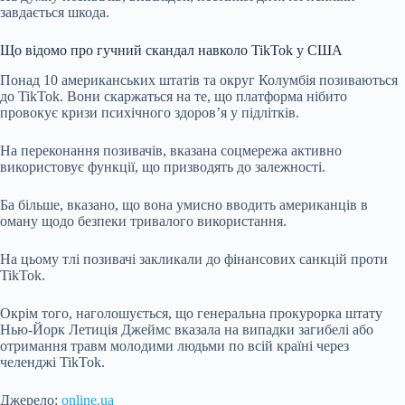
завдається шкода.
Що відомо про гучний скандал навколо TikTok у США
Понад 10 американських штатів та округ Колумбія позиваються
до TikTok. Вони скаржаться на те, що платформа нібито
провокує кризи психічного здоров’я у підлітків.
На переконання позивачів, вказана соцмережа активно
використовує функції, що призводять до залежності.
Ба більше, вказано, що вона умисно вводить американців в
оману щодо безпеки тривалого використання.
На цьому тлі позивачі закликали до фінансових санкцій проти
TikTok.
Окрім того, наголошується, що генеральна прокурорка штату
Нью-Йорк Летиція Джеймс вказала на випадки загибелі або
отримання травм молодими людьми по всій країні через
челенджі TikTok.
Джерело:
online.ua