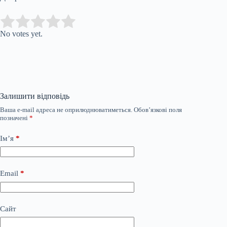
Submit Rating
Rate this
item:
No votes yet.
Залишити відповідь
Ваша e-mail адреса не оприлюднюватиметься.
Обов’язкові поля
позначені
*
Ім’я
*
Email
*
Сайт