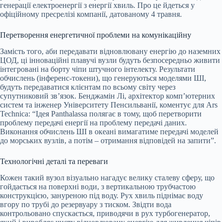
генерації електроенергії з енергії хвиль. Про це йдеться у
офіційному пресрелізі компанії, датованому 4 травня.
Перетворення енергетичної проблеми на комунікаційну
Замість того, аби передавати відновлювану енергію до наземних
ЦОД, ці інноваційні плавучі вузли будуть безпосередньо живити
інтегровані на борту чіпи штучного інтелекту. Результати
обчислень (інференс-токени), що генеруються моделями ШІ,
будуть передаватися клієнтам по всьому світу через
супутниковий зв’язок. Бенджамін Лі, архітектор комп’ютерних
систем та інженер Університету Пенсильванії, коментує для Ars
Technica: “Ідея Panthalassa полягає в тому, щоб перетворити
проблему передачі енергії на проблему передачі даних.
Виконання обчислень ШІ в океані вимагатиме передачі моделей
до морських вузлів, а потім – отримання відповідей на запити”.
Технологічні деталі та переваги
Кожен такий вузол візуально нагадує велику сталеву сферу, що
гойдається на поверхні води, з вертикальною трубчастою
конструкцією, зануреною під воду. Рух хвиль піднімає воду
вгору по трубі до резервуару з тиском. Звідти вода
контрольовано спускається, приводячи в рух турбогенератор,