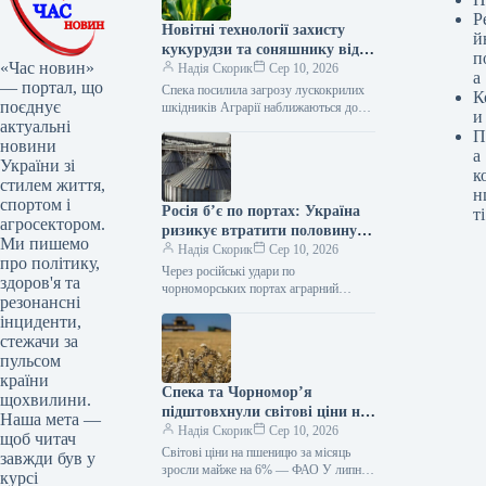
Р
Новітні технології захисту
й
кукурудзи та соняшнику від
п
«Час новин»
лускокрилих шкідників
Надія Скорик
Сер 10, 2026
а
— портал, що
Спека посилила загрозу лускокрилих
К
поєднує
шкідників Аграрії наближаються до
и
актуальні
завершення збирання озимого ріпаку
П
та зернових колосових, проте боротьба
новини
а
за майбутній урожай
України зі
к
стилем життя,
н
спортом і
Росія б’є по портах: Україна
ті
агросектором.
ризикує втратити половину
Ми пишемо
агроекспорту
Надія Скорик
Сер 10, 2026
про політику,
Через російські удари по
здоров'я та
чорноморських портах аграрний
резонансні
експорт України у маркетинговому
інциденти,
сезоні 2026-2027 може знизитись на
стежачи за
54% — до приблизно…
пульсом
країни
Спека та Чорномор’я
щохвилини.
підштовхнули світові ціни на
Наша мета —
пшеницю вгору
Надія Скорик
Сер 10, 2026
щоб читач
Світові ціни на пшеницю за місяць
завжди був у
зросли майже на 6% — ФАО У липні
курсі