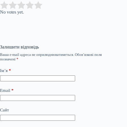
Submit Rating
Rate this item:
No votes yet.
Залишити відповідь
Ваша e-mail адреса не оприлюднюватиметься.
Обов’язкові поля
позначені
*
Ім’я
*
Email
*
Сайт