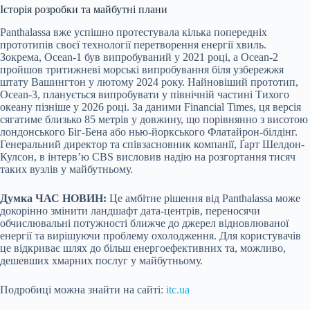
Історія розробки та майбутні плани
Panthalassa вже успішно протестувала кілька попередніх
прототипів своєї технології перетворення енергії хвиль.
Зокрема, Ocean-1 був випробуваний у 2021 році, а Ocean-2
пройшов тритижневі морські випробування біля узбережжя
штату Вашингтон у лютому 2024 року. Найновіший прототип,
Ocean-3, планується випробувати у північній частині Тихого
океану пізніше у 2026 році. За даними Financial Times, ця версія
сягатиме близько 85 метрів у довжину, що порівнянно з висотою
лондонського Біг-Бена або нью-йоркського Флатайрон-білдінг.
Генеральний директор та співзасновник компанії, Ґарт Шелдон-
Кулсон, в інтерв’ю CBS висловив надію на розгортання тисяч
таких вузлів у майбутньому.
Думка ЧАС НОВИН:
Це амбітне рішення від Panthalassa може
докорінно змінити ландшафт дата-центрів, переносячи
обчислювальні потужності ближче до джерел відновлюваної
енергії та вирішуючи проблему охолодження. Для користувачів
це відкриває шлях до більш енергоефективних та, можливо,
дешевших хмарних послуг у майбутньому.
Подробиці можна знайти на сайті:
itc.ua