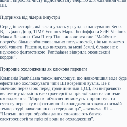
який і виробляє чисту відновлювану енергію для живлення чіпів
ШІ.
Підтримка від лідерів індустрії
Серед інвесторів, які взяли участь у раунді фінансування Series
B, – Джон Дорр, TIME Ventures Марка Беніоффа та SciFi Ventures
Макса Левчина. Сам Пітер Тіль висловився так: “Майбутнє
потребує більше обчислювальних потужностей, ніж ми можемо
собі уявити. Рішення, що виходять за межі Землі, більше не є
науковою фантастикою. Panthalassa відкрила океанський
кордон”.
Природне охолодження як ключова перевага
Компанія Panthalassa також наголошує, що навколишня вода буде
ефективно охолоджувати чіпи ШІ всередині вузлів. Це є
значною перевагою перед традиційними ЦОД, які витрачають
величезну кількість електроенергії та прісної води на системи
охолодження. “Морські обчислення можуть запропонувати
суттєву перевагу в ефективності охолодження завдяки низькій
температурі навколишнього середовища”, – зазначає Лі. –
“Наземні центри обробки даних споживають багато
електроенергії та прісної води на охолодження”.