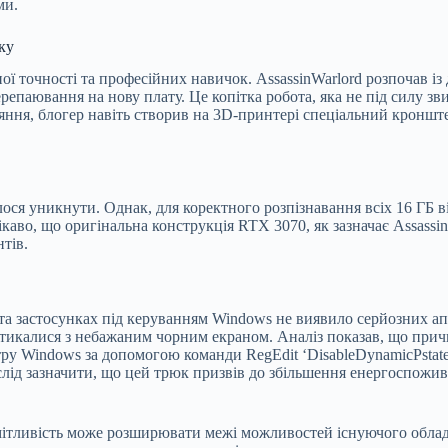
ми.
ку
ої точності та професійних навичок. AssassinWarlord розпочав і
паювання на нову плату. Це копітка робота, яка не під силу зви
яння, блогер навіть створив на 3D-принтері спеціальний кроншт
ся уникнути. Однак, для коректного розпізнавання всіх 16 ГБ ві
Цікаво, що оригінальна конструкція RTX 3070, як зазначає Assass
тів.
та застосунках під керуванням Windows не виявило серйозних а
стикалися з небажаним чорним екраном. Аналіз показав, що прич
ру Windows за допомогою команди RegEdit ‘DisableDynamicPstate
лід зазначити, що цей трюк призвів до збільшення енергоспожив
ітливість може розширювати межі можливостей існуючого облад