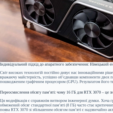
Індивідуальний підхід до апаратного забезпечення: Німецький ен
Світ високих технологій постійно дивує нас інноваційними ріше
вражаючу майстерність, успішно об’єднавши компоненти двох п
пошкодженим графічним процесором (GPU). Результатом його тит
Переосмислення обсягу пам’яті: чому 16 ГБ для RTX 3070 – це з
Ця модифікація є справжнім витвором інженерної думки. Хоча г
обмежений обсяг стандартної пам’яті (8 ГБ) часто стає критичн
поява RTX 3070 зі збільшеним обсягом пам’яті є надзвичайно ак