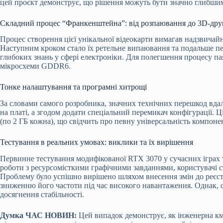
цей проєкт демонструє, що рішення можуть бути значно глибши
Складний процес “Франкенштейна”: від розпаювання до 3D-дру
Процес створення цієї унікальної відеокарти вимагав надзвичайн
Наступним кроком стало їх ретельне випаювання та подальше пере
глибоких знань у сфері електроніки. Для полегшення процесу па
мікросхеми GDDR6.
Тонке налаштування та програмні хитрощі
За словами самого розробника, значних технічних перешкод вдало
на платі, а згодом додати спеціальний перемикач конфігурації. 
(по 2 ГБ кожна), що свідчить про певну універсальність компонен
Тестування в реальних умовах: виклики та їх вирішення
Первинне тестування модифікованої RTX 3070 у сучасних іграх 
роботи з ресурсомісткими графічними завданнями, користувачі 
Проблему було успішно вирішено шляхом внесення змін до реєст
зниженню його частоти під час високого навантаження. Однак, с
досягнення стабільності.
Думка ЧАС НОВИН:
Цей випадок демонструє, як інженерна км