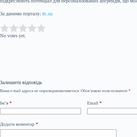
підкреслюють потенціал для персоналізованих апгрейдів, що мо
За даними порталу:
itc.ua
Submit Rating
Rate this item:
No votes yet.
Залишити відповідь
Ваша e-mail адреса не оприлюднюватиметься.
Обов’язкові поля позначені
*
Ім’я
*
Email
*
Додати коментар
*