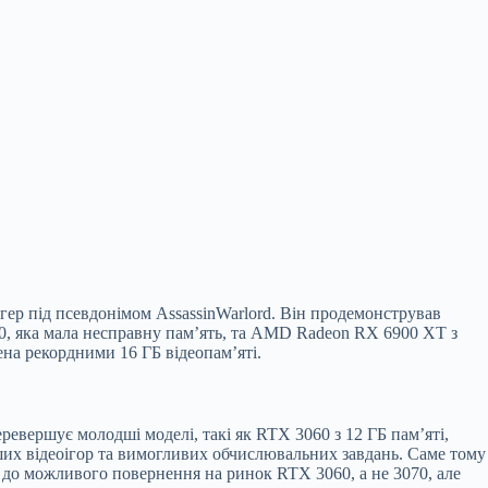
гер під псевдонімом AssassinWarlord. Він продемонстрував
, яка мала несправну пам’ять, та AMD Radeon RX 6900 XT з
на рекордними 16 ГБ відеопам’яті.
евершує молодші моделі, такі як RTX 3060 з 12 ГБ пам’яті,
ших відеоігор та вимогливих обчислювальних завдань. Саме тому
в до можливого повернення на ринок RTX 3060, а не 3070, але