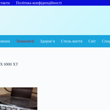
такти
Політика конфіденційності
овини
Технології
Здоров’я
Стиль життя
Світ
Спо
RX 6900 XT