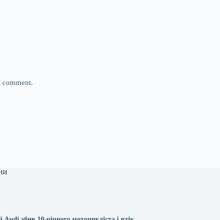
 I comment.
ни
й Audi збив 10-річного мотоцикліста і втік.