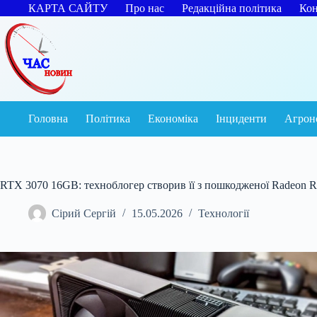
Перейти
КАРТА САЙТУ
Про нас
Редакційна політика
Кон
до
вмісту
Головна
Політика
Економіка
Інциденти
Агрон
RTX 3070 16GB: техноблогер створив її з пошкодженої Radeon 
Сірий Сергій
15.05.2026
Технології