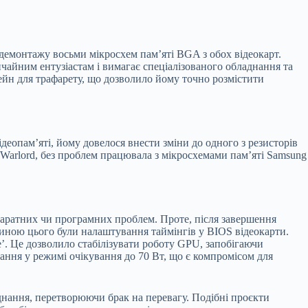
з демонтажу восьми мікросхем пам’яті BGA з обох відеокарт.
чайним ентузіастам і вимагає спеціалізованого обладнання та
ейн для трафарету, що дозволило йому точно розмістити
деопам’яті, йому довелося внести зміни до одного з резисторів
inWarlord, без проблем працювала з мікросхемами пам’яті Samsung
паратних чи програмних проблем. Проте, після завершення
иною цього були налаштування таймінгів у BIOS відеокарти.
’. Це дозволило стабілізувати роботу GPU, запобігаючи
ання у режимі очікування до 70 Вт, що є компромісом для
нання, перетворюючи брак на перевагу. Подібні проєкти