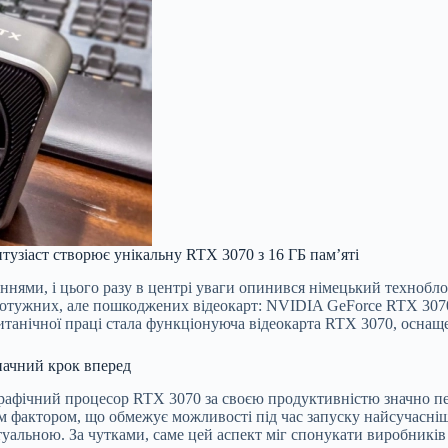
тузіаст створює унікальну RTX 3070 з 16 ГБ пам’яті
ннями, і цього разу в центрі уваги опинився німецький технобло
отужних, але пошкоджених відеокарт: NVIDIA GeForce RTX 3070
анічної праці стала функціонуюча відеокарта RTX 3070, оснаще
начний крок вперед
рафічний процесор RTX 3070 за своєю продуктивністю значно пер
им фактором, що обмежує можливості під час запуску найсучасні
туальною. За чутками, саме цей аспект міг спонукати виробникі