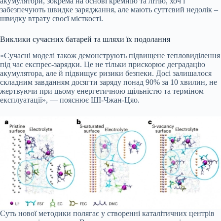
акумулятори, зокрема на основі кремнію та літію, хоч і
забезпечують швидке заряджання, але мають суттєвий недолік –
швидку втрату своєї місткості.
Виклики сучасних батарей та шляхи їх подолання
«Сучасні моделі також демонструють підвищене тепловиділення
під час експрес-зарядки. Це не тільки прискорює деградацію
акумулятора, але й підвищує ризики безпеки. Досі залишалося
складним завданням досягти заряду понад 90% за 10 хвилин, не
жертвуючи при цьому енергетичною щільністю та терміном
експлуатації», — пояснює ШІ-Чжан-Цяо.
Суть нової методики полягає у створенні каталітичних центрів