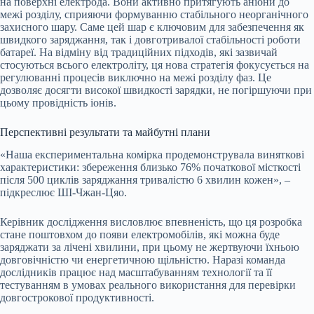
на поверхні електрода. Вони активно притягують аніони до
межі розділу, сприяючи формуванню стабільного неорганічного
захисного шару. Саме цей шар є ключовим для забезпечення як
швидкого заряджання, так і довготривалої стабільності роботи
батареї. На відміну від традиційних підходів, які зазвичай
стосуються всього електроліту, ця нова стратегія фокусується на
регулюванні процесів виключно на межі розділу фаз. Це
дозволяє досягти високої швидкості зарядки, не погіршуючи при
цьому провідність іонів.
Перспективні результати та майбутні плани
«Наша експериментальна комірка продемонструвала виняткові
характеристики: збереження близько 76% початкової місткості
після 500 циклів заряджання тривалістю 6 хвилин кожен», –
підкреслює ШІ-Чжан-Цяо.
Керівник дослідження висловлює впевненість, що ця розробка
стане поштовхом до появи електромобілів, які можна буде
заряджати за лічені хвилини, при цьому не жертвуючи їхньою
довговічністю чи енергетичною щільністю. Наразі команда
дослідників працює над масштабуванням технології та її
тестуванням в умовах реального використання для перевірки
довгострокової продуктивності.