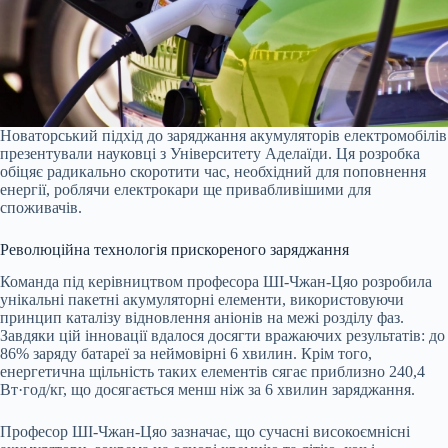
Новаторський підхід до заряджання акумуляторів електромобілів
презентували науковці з Університету Аделаїди. Ця розробка
обіцяє радикально скоротити час, необхідний для поповнення
енергії, роблячи електрокари ще привабливішими для
споживачів.
Революційна технологія прискореного заряджання
Команда під керівництвом професора ШІ-Чжан-Цяо розробила
унікальні пакетні акумуляторні елементи, використовуючи
принцип каталізу відновлення аніонів на межі розділу фаз.
Завдяки цій інновації вдалося досягти вражаючих результатів: до
86% заряду батареї за неймовірні 6 хвилин. Крім того,
енергетична щільність таких елементів сягає приблизно 240,4
Вт·год/кг, що досягається менш ніж за 6 хвилин заряджання.
Професор ШІ-Чжан-Цяо зазначає, що сучасні високоємнісні