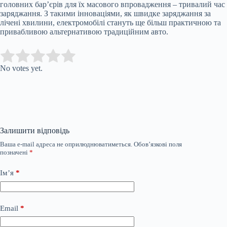
головних бар’єрів для їх масового впровадження – тривалий час
заряджання. З такими інноваціями, як швидке заряджання за
лічені хвилини, електромобілі стануть ще більш практичною та
привабливою альтернативою традиційним авто.
Submit Rating
Rate this item:
No votes yet.
Залишити відповідь
Ваша e-mail адреса не оприлюднюватиметься.
Обов’язкові поля
позначені
*
Ім’я
*
Email
*