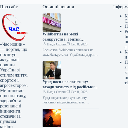
Про сайт
Останні новини
Інформ
К
С
П
Р
Wildberries на межі
й
банкрутства: збитки
п
«Час новин»
перевищили 200 млрд рублів
Надія Скорик
Сер 8, 2026
а
— портал, що
Російський Wildberries опинився на
К
поєднує
межі банкрутства. Українські удари по
и
актуальні
складах Wildberries, внаслідок яких
П
було знищено щонайменше вісім
новини
а
логістичних хабів компанії,…
України зі
к
стилем життя,
н
спортом і
Уряд посилює логістику:
ті
агросектором.
заходи захисту від російських
Ми пишемо
атак
Надія Скорик
Сер 8, 2026
про політику,
Уряд готує заходи для захисту
здоров'я та
логістики від російських атак.
резонансні
Прем’єр-міністр Сергій Шмигаль
інциденти,
провів термінову нараду з
стежачи за
представниками бізнесу, ритейлу та…
пульсом
країни